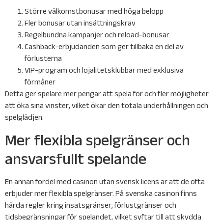
Större välkomstbonusar med höga belopp
Fler bonusar utan insättningskrav
Regelbundna kampanjer och reload-bonusar
Cashback-erbjudanden som ger tillbaka en del av
förlusterna
VIP-program och lojalitetsklubbar med exklusiva
förmåner
Detta ger spelare mer pengar att spela för och fler möjligheter
att öka sina vinster, vilket ökar den totala underhållningen och
spelglädjen.
Mer flexibla spelgränser och
ansvarsfullt spelande
En annan fördel med casinon utan svensk licens är att de ofta
erbjuder mer flexibla spelgränser. På svenska casinon finns
hårda regler kring insatsgränser, förlustgränser och
tidsbegränsningar för spelandet, vilket syftar till att skydda