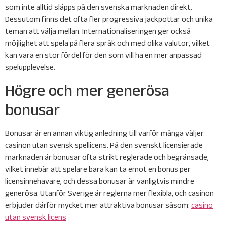
som inte alltid släpps på den svenska marknaden direkt.
Dessutom finns det ofta fler progressiva jackpottar och unika
teman att välja mellan. Internationaliseringen ger också
möjlighet att spela på flera språk och med olika valutor, vilket
kan vara en stor fördel för den som vill ha en mer anpassad
spelupplevelse.
Högre och mer generösa
bonusar
Bonusar är en annan viktig anledning till varför många väljer
casinon utan svensk spellicens. På den svenskt licensierade
marknaden är bonusar ofta strikt reglerade och begränsade,
vilket innebär att spelare bara kan ta emot en bonus per
licensinnehavare, och dessa bonusar är vanligtvis mindre
generösa. Utanför Sverige är reglerna mer flexibla, och casinon
erbjuder därför mycket mer attraktiva bonusar såsom:
casino
utan svensk licens