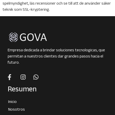
spelmyndighet, läs recensioner och se till att de använder säker
teknik som SSL-kryptering.
Empresa dedicada a brindar soluciones tecnologicas, que
permitan a nuestros clientes dar grandes pasos hacia el
futuro.
Resumen
Inicio
Nosotros