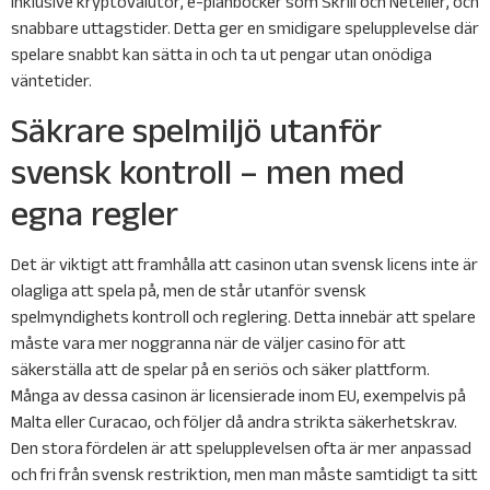
inklusive kryptovalutor, e-plånböcker som Skrill och Neteller, och
snabbare uttagstider. Detta ger en smidigare spelupplevelse där
spelare snabbt kan sätta in och ta ut pengar utan onödiga
väntetider.
Säkrare spelmiljö utanför
svensk kontroll – men med
egna regler
Det är viktigt att framhålla att casinon utan svensk licens inte är
olagliga att spela på, men de står utanför svensk
spelmyndighets kontroll och reglering. Detta innebär att spelare
måste vara mer noggranna när de väljer casino för att
säkerställa att de spelar på en seriös och säker plattform.
Många av dessa casinon är licensierade inom EU, exempelvis på
Malta eller Curacao, och följer då andra strikta säkerhetskrav.
Den stora fördelen är att spelupplevelsen ofta är mer anpassad
och fri från svensk restriktion, men man måste samtidigt ta sitt