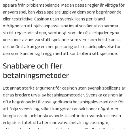
spelare från problemspelande. Medan dessa regler är viktiga för
ansvarsspel, kan vissa spelare uppleva dem som begränsande
eller restriktiva. Casinon utan svensk licens ger ibland
möjligheten att själv anpassa sina insatsnivåer utan samma
strikt reglerade stopp, samtidigt som de ofta erbjuder egna
versioner av ansvarsfullt spelande som vem som helst kan ta
del av. Detta kan ge en mer personlig och fri spelupplevelse för
den som känner sig trygg med att kontrollera sitt spelande.
Snabbare och fler
betalningsmetoder
Ett annat starkt argument för casinon utan svensk spellicens är
deras bredare urval av betalningsmetoder. Svenska casinon är
ofta begränsade till vissa godkända betalningsleverantörer för
att följa svensk lag, vilket kan göra transaktioner något mer
komplicerade och tidskrävande. Utanför den svenska licensen
erbjuds istället ofta fler innovativa betalningslösningar,