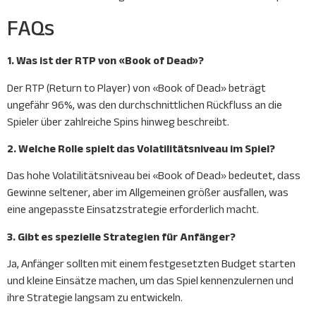
FAQs
1. Was ist der RTP von «Book of Dead»?
Der RTP (Return to Player) von «Book of Dead» beträgt
ungefähr 96%, was den durchschnittlichen Rückfluss an die
Spieler über zahlreiche Spins hinweg beschreibt.
2. Welche Rolle spielt das Volatilitätsniveau im Spiel?
Das hohe Volatilitätsniveau bei «Book of Dead» bedeutet, dass
Gewinne seltener, aber im Allgemeinen größer ausfallen, was
eine angepasste Einsatzstrategie erforderlich macht.
3. Gibt es spezielle Strategien für Anfänger?
Ja, Anfänger sollten mit einem festgesetzten Budget starten
und kleine Einsätze machen, um das Spiel kennenzulernen und
ihre Strategie langsam zu entwickeln.