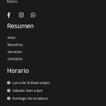
futuro.
Resumen
Inicio
Nosotros
Servicios
Contacto
Horario
Lun a Vie: 8:30am a 6pm
Sábado: 9am a 1pm
Domingo: No se labora