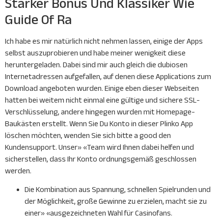
Starker Bonus Und Klassiker Wie
Guide Of Ra
Ich habe es mir natürlich nicht nehmen lassen, einige der Apps
selbst auszuprobieren und habe meiner wenigkeit diese
heruntergeladen. Dabei sind mir auch gleich die dubiosen
Internetadressen aufgefallen, auf denen diese Applications zum
Download angeboten wurden. Einige eben dieser Webseiten
hatten bei weitem nicht einmal eine gültige und sichere SSL-
Verschlüsselung, andere hingegen wurden mit Homepage-
Baukästen erstellt. Wenn Sie Du Konto in dieser Plinko App
löschen möchten, wenden Sie sich bitte a good den
Kundensupport. Unser» «Team wird Ihnen dabei helfen und
sicherstellen, dass Ihr Konto ordnungsgemäß geschlossen
werden.
Die Kombination aus Spannung, schnellen Spielrunden und
der Möglichkeit, große Gewinne zu erzielen, macht sie zu
einer» «ausgezeichneten Wahl für Casinofans.