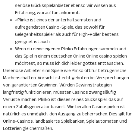
seriöse Glücksspielanbieter ebenso wir wissen aus
Erfahrung, worauf fue ankommt.
«Plinko ist eines der unterhaltsamsten und
aufregendsten Casino-Spiele, das sowohl für
Gelegenheitsspieler als auch für High-Roller bestens
geeignet ist auch.
Wenn du deine eigenen Plinko Erfahrungen sammeln und
das Spiel in einem deutschen Online Online casino spielen
möchtest, so muss ich dich leider gottes enttäuschen.
Unseriöse Anbieter sinn Spiele wie Plinko oft für betrügerische
Machenschaften. Vorsicht ist echt geboten bei Versprechungen
von garantierten Gewinnen. Würden Gewinnstrategien
langfristig funktionieren, müssten Casinos zwangsläufig
Verluste machen. Plinko ist dieses reines Glücksspiel, das auf
einem Zufallsgenerator basiert. Wie bei allen Casinospielen ist
natürlich es unmöglich, den Ausgang zu beherrschen. Dies gilt für
Online-Casinos, landbasierte Spielbanken, Spielautomaten und
Lotterien gleichermaßen.