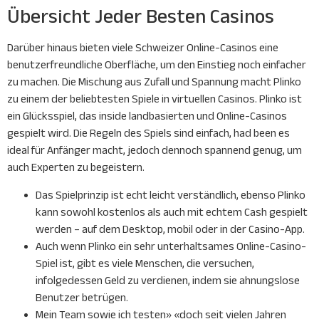
Übersicht Jeder Besten Casinos
Darüber hinaus bieten viele Schweizer Online-Casinos eine
benutzerfreundliche Oberfläche, um den Einstieg noch einfacher
zu machen. Die Mischung aus Zufall und Spannung macht Plinko
zu einem der beliebtesten Spiele in virtuellen Casinos. Plinko ist
ein Glücksspiel, das inside landbasierten und Online-Casinos
gespielt wird. Die Regeln des Spiels sind einfach, had been es
ideal für Anfänger macht, jedoch dennoch spannend genug, um
auch Experten zu begeistern.
Das Spielprinzip ist echt leicht verständlich, ebenso Plinko
kann sowohl kostenlos als auch mit echtem Cash gespielt
werden – auf dem Desktop, mobil oder in der Casino-App.
Auch wenn Plinko ein sehr unterhaltsames Online-Casino-
Spiel ist, gibt es viele Menschen, die versuchen,
infolgedessen Geld zu verdienen, indem sie ahnungslose
Benutzer betrügen.
Mein Team sowie ich testen» «doch seit vielen Jahren