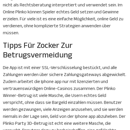
nicht als Rechtsberatung interpretiert und verwendet sein. Im
Online Plinko können Spieler echtes Geld setzen und Gewinne
erzielen. Für viele ist es eine einfache Möglichkeit, online Geld zu
verdienen, ohne komplizierte Strategien anwenden über
müssen.
Tipps Für Zocker Zur
Betrugsvermeidung
Die App ist mit einer SSL-Verschlüsselung bestückt, und alle
Zahlungen werden über sichere Zahlungsgateways abgewickelt.
Zudem arbeitet die Iphone app nur mit lizenzierten und
vertrauenswürdigen Online-Casinos zusammen. Der Plinko
Winner-Betrug ist viele Masche, die Usern echtes Geld
verspricht, ohne dass sie Bargeld einzahlen müssen. Benutzer
werden gezwungen, viele Anzeigen anzusehen, und sie werden
niemals in der Lage sein, Geld von der Iphone app abzuheben. Der
Plinko Party 3D-Betrug ist echt eine weitere Masche, die