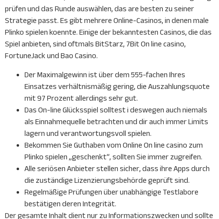
prüfen und das Runde auswählen, das are besten zu seiner
Strategie passt. Es gibt mehrere Online-Casinos, in denen male
Plinko spielen koennte. Einige der bekanntesten Casinos, die das
Spiel anbieten, sind oftmals BitStarz, 7Bit On line casino,
FortuneJack und Bao Casino.
Der Maximalgewinn ist über dem 555-fachen Ihres
Einsatzes verhältnismäßig gering, die Auszahlungsquote
mit 97 Prozent allerdings sehr gut.
Das On-line Glücksspiel solltest i deswegen auch niemals
als Einnahmequelle betrachten und dir auch immer Limits
lagern und verantwortungsvoll spielen.
Bekommen Sie Guthaben vom Online On line casino zum
Plinko spielen „geschenkt“, sollten Sie immer zugreifen.
Alle seriösen Anbieter stellen sicher, dass ihre Apps durch
die zuständige Lizenzierungsbehörde geprüft sind.
Regelmäßige Prüfungen über unabhängige Testlabore
bestätigen deren Integrität.
Der gesamte Inhalt dient nur zu Informationszwecken und sollte