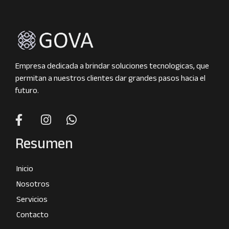
Empresa dedicada a brindar soluciones tecnologicas, que
permitan a nuestros clientes dar grandes pasos hacia el
futuro.
Resumen
Inicio
Nosotros
Servicios
Contacto