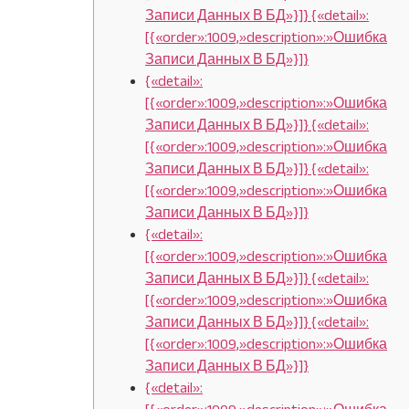
Записи Данных В БД»}]} {«detail»:
[{«order»:1009,»description»:»Ошибка
Записи Данных В БД»}]}
{«detail»:
[{«order»:1009,»description»:»Ошибка
Записи Данных В БД»}]} {«detail»:
[{«order»:1009,»description»:»Ошибка
Записи Данных В БД»}]} {«detail»:
[{«order»:1009,»description»:»Ошибка
Записи Данных В БД»}]}
{«detail»:
[{«order»:1009,»description»:»Ошибка
Записи Данных В БД»}]} {«detail»:
[{«order»:1009,»description»:»Ошибка
Записи Данных В БД»}]} {«detail»:
[{«order»:1009,»description»:»Ошибка
Записи Данных В БД»}]}
{«detail»: