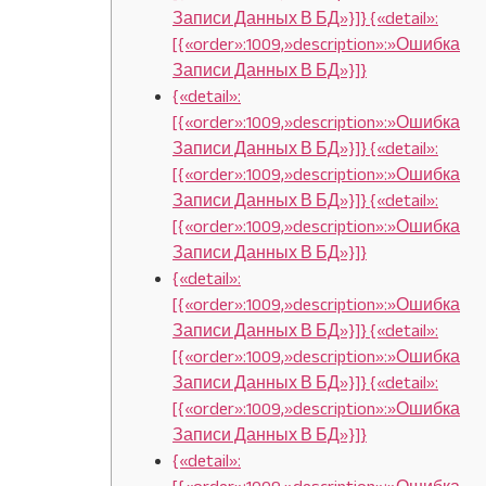
Записи Данных В БД»}]} {«detail»:
[{«order»:1009,»description»:»Ошибка
Записи Данных В БД»}]}
{«detail»:
[{«order»:1009,»description»:»Ошибка
Записи Данных В БД»}]} {«detail»:
[{«order»:1009,»description»:»Ошибка
Записи Данных В БД»}]} {«detail»:
[{«order»:1009,»description»:»Ошибка
Записи Данных В БД»}]}
{«detail»:
[{«order»:1009,»description»:»Ошибка
Записи Данных В БД»}]} {«detail»:
[{«order»:1009,»description»:»Ошибка
Записи Данных В БД»}]} {«detail»:
[{«order»:1009,»description»:»Ошибка
Записи Данных В БД»}]}
{«detail»: