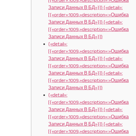
[{«order»:1009,»description»:»Ошибка
Записи Данных В БД»}]} {«detail»:
[{«order»:1009,»description»:»Ошибка
Записи Данных В БД»}]} {«detail»:
[{«order»:1009,»description»:»Ошибка
Записи Данных В БД»}]}
{«detail»:
[{«order»:1009,»description»:»Ошибка
Записи Данных В БД»}]} {«detail»:
[{«order»:1009,»description»:»Ошибка
Записи Данных В БД»}]} {«detail»:
[{«order»:1009,»description»:»Ошибка
Записи Данных В БД»}]}
{«detail»:
[{«order»:1009,»description»:»Ошибка
Записи Данных В БД»}]} {«detail»:
[{«order»:1009,»description»:»Ошибка
Записи Данных В БД»}]} {«detail»:
[{«order»:1009,»description»:»Ошибка