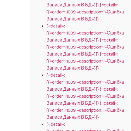
Записи Данных В БД»}]} {«detail»:
[{«order»:1009,»description»:»Ошибка
Записи Данных В БД»}]}
{«detail»:
[{«order»:1009,»description»:»Ошибка
Записи Данных В БД»}]} {«detail»:
[{«order»:1009,»description»:»Ошибка
Записи Данных В БД»}]} {«detail»:
[{«order»:1009,»description»:»Ошибка
Записи Данных В БД»}]}
{«detail»:
[{«order»:1009,»description»:»Ошибка
Записи Данных В БД»}]} {«detail»:
[{«order»:1009,»description»:»Ошибка
Записи Данных В БД»}]} {«detail»:
[{«order»:1009,»description»:»Ошибка
Записи Данных В БД»}]}
{«detail»: