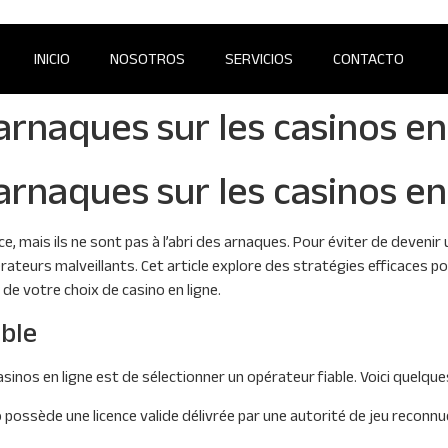
INICIO
NOSOTROS
SERVICIOS
CONTACTO
rnaques sur les casinos en 
rnaques sur les casinos en 
e, mais ils ne sont pas à l’abri des arnaques. Pour éviter de devenir
eurs malveillants. Cet article explore des stratégies efficaces pou
 de votre choix de casino en ligne.
able
sinos en ligne est de sélectionner un opérateur fiable. Voici quelqu
no possède une licence valide délivrée par une autorité de jeu reconn