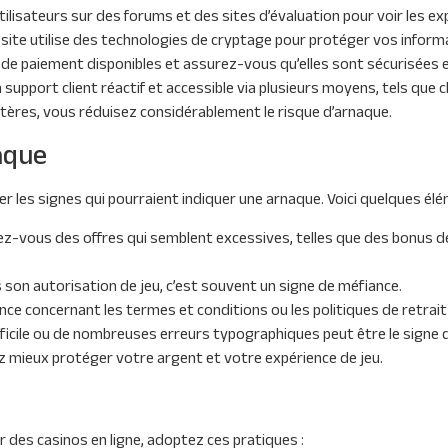
tilisateurs sur des forums et des sites d’évaluation pour voir les ex
ite utilise des technologies de cryptage pour protéger vos informa
e paiement disponibles et assurez-vous qu’elles sont sécurisées 
 support client réactif et accessible via plusieurs moyens, tels que 
itères, vous réduisez considérablement le risque d’arnaque.
aque
ifier les signes qui pourraient indiquer une arnaque. Voici quelques é
fiez-vous des offres qui semblent excessives, telles que des bonus
s son autorisation de jeu, c’est souvent un signe de méfiance.
ce concernant les termes et conditions ou les politiques de retrait 
ifficile ou de nombreuses erreurs typographiques peut être le signe 
z mieux protéger votre argent et votre expérience de jeu.
 des casinos en ligne, adoptez ces pratiques :