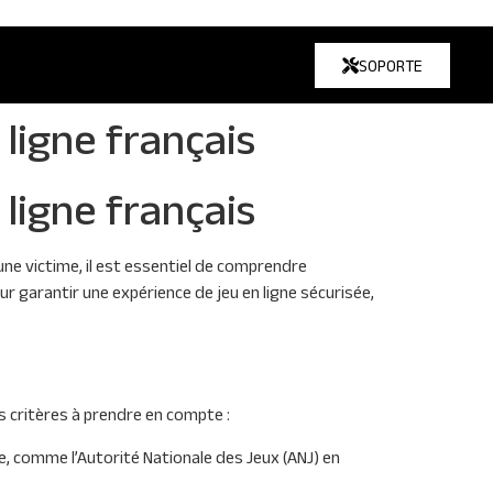
SOPORTE
ligne français
ligne français
 une victime, il est essentiel de comprendre
r garantir une expérience de jeu en ligne sécurisée,
es critères à prendre en compte :
ue, comme l’Autorité Nationale des Jeux (ANJ) en