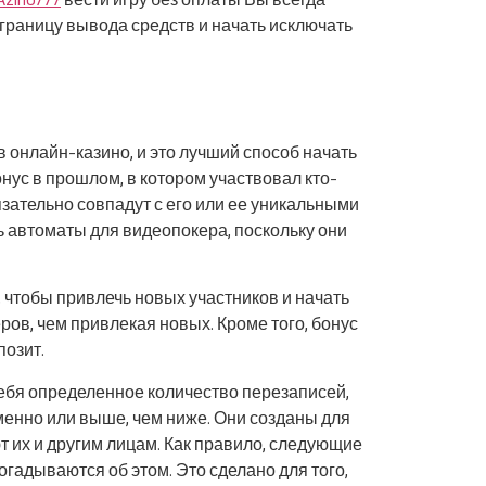
 границу вывода средств и начать исключать
онлайн-казино, и это лучший способ начать
онус в прошлом, в котором участвовал кто-
бязательно совпадут с его или ее уникальными
ть автоматы для видеопокера, поскольку они
 чтобы привлечь новых участников и начать
ов, чем привлекая новых. Кроме того, бонус
позит.
себя определенное количество перезаписей,
енно или выше, чем ниже. Они созданы для
т их и другим лицам. Как правило, следующие
гадываются об этом. Это сделано для того,