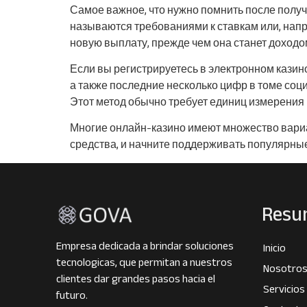
Самое важное, что нужно помнить после получе
называются требованиями к ставкам или, напри
новую выплату, прежде чем она станет доходо
Если вы регистрируетесь в электронном казин
а также последние несколько цифр в томе соц
Этот метод обычно требует единиц измерения
Многие онлайн-казино имеют множество вариан
средства, и начните поддерживать популярные вари
Resu
Empresa dedicada a brindar soluciones
Inicio
tecnologicas, que permitan a nuestros
Nosotro
clientes dar grandes pasos hacia el
Servicios
futuro.