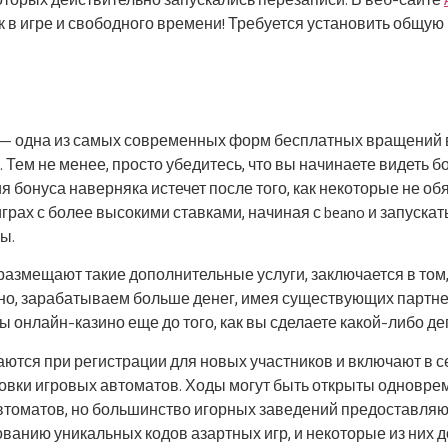
ок в игре и свободного времени! Требуется установить общую
— одна из самых современных форм бесплатных вращений в 
 Тем не менее, просто убедитесь, что вы начинаете видеть б
ия бонуса наверняка истечет после того, как некоторые не о
играх с более высокими ставками, начиная с beano и запуска
ы.
размещают такие дополнительные услуги, заключается в том,
но, зарабатываем больше денег, имея существующих партнер
 онлайн-казино еще до того, как вы сделаете какой-либо де
ются при регистрации для новых участников и включают в 
овки игровых автоматов. Ходы могут быть открыты одноврем
автоматов, но большинство игорных заведений предоставляю
анию уникальных кодов азартных игр, и некоторые из них до