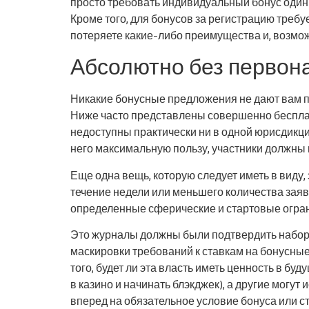
просто требовать индивидуальный бонус один 
Кроме того, для бонусов за регистрацию треб
потеряете какие-либо преимущества и, возмож
Абсолютно без первон
Никакие бонусные предложения не дают вам п
Ниже часто представлены совершенно бесплатн
недоступны практически ни в одной юрисдикци
него максимальную пользу, участники должны
Еще одна вещь, которую следует иметь в виду,
течение недели или меньшего количества заявл
определенные сферические и стартовые ограни
Это журналы должны были подтвердить набор с
маскировки требований к ставкам на бонусные 
того, будет ли эта власть иметь ценность в б
в казино и начинать блэкджек), а другие могу
вперед на обязательное условие бонуса или ст