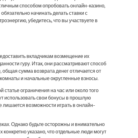
отличным способом опробовать онлайн-казино,
е обязательно начинать делать ставки с
оэнергию, убедитесь, что вы участвуете в
редоставить вкладчикам возмещение их
анности гуру. Итак, они рассматривают способ
, общая сумма возврата денег отличается от
ой комнаты и начальные округленные взносы.
й статье ограничения на час или около того
дут использовать свои бонусы в прошлую
е лишается возможности играть в онлайн-
вках. Однако будьте осторожны и внимательно
х конкретно указано, что отдельные люди могут