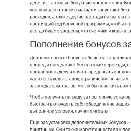
денег и стартовые бонусные предложения. Б
увеличивают ставки в матчах и запускают бесп
расходов, а также другие расходы на выплаты
настоящий код бонусной программы, чтобы пол
всегда будете уверены, что счетчики и коды в э
Пополнение бонусов з
Дополнительные бонусы обычно устанавливают
вперед и предлагают бесплатные переезды, во
преданность делу и начать предлагать продол
часто есть коды ставок, ограничения по часам
законодательства, вы могли бы повысить важн
Чтобы получить награду за повторную установ
быстра и включает в себя объединение ваших 
выполнили условия, начните играть!
Еще раз установка дополнительных бонусов –
приятными. Они также могут принести вам пол