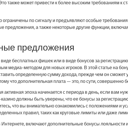
Это также может привести к более высоким требованиям к с
ограничены по сигналу и предъявляют особые требования к
ые предложения, а также некоторые другие функции, включа
сные предложения
в виде бесплатных фишек или в виде бонусов за регистраци
ным медиа-методом для новых игроков. В этой статье на бон
тавить определенную сумму дохода, прежде чем он сможет 
тому что дополнительная плата — это, по сути, совершенно 
 активная эпоха начинается с периода в день, если вам нуж
-казино должны быть уверены, что ее бонусы за регистрацию
дитесь, что вы внимательно ознакомились с положениями и у
деленных правил, таких как круговые лимиты или даже лими
в Интернете, включают дополнительные бонусы лояльности и