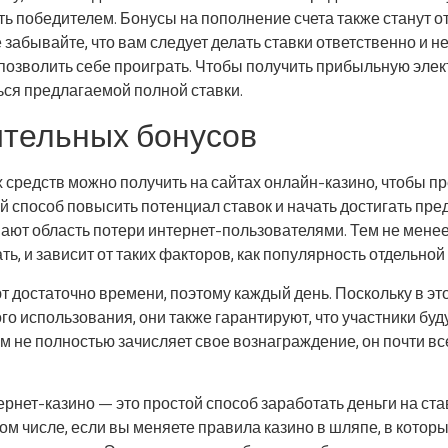
ь победителем. Бонусы на пополнение счета также станут 
 забывайте, что вам следует делать ставки ответственно и н
озволить себе проиграть. Чтобы получить прибыльную электр
ься предлагаемой полной ставки.
тельных бонусов
средств можно получить на сайтах онлайн-казино, чтобы п
 способ повысить потенциал ставок и начать достигать пред
ают область потери интернет-пользователями. Тем не менее
ать, и зависит от таких факторов, как популярность отдельн
т достаточно времени, поэтому каждый день. Поскольку в это
о использования, они также гарантируют, что участники бу
м не полностью зачисляет свое вознаграждение, он почти вс
нет-казино — это простой способ заработать деньги на ста
ом числе, если вы меняете правила казино в шляпе, в которы