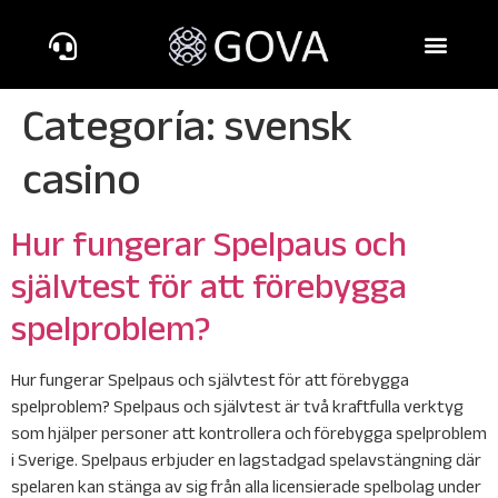
Categoría:
svensk
casino
Hur fungerar Spelpaus och
självtest för att förebygga
spelproblem?
Hur fungerar Spelpaus och självtest för att förebygga
spelproblem? Spelpaus och självtest är två kraftfulla verktyg
som hjälper personer att kontrollera och förebygga spelproblem
i Sverige. Spelpaus erbjuder en lagstadgad spelavstängning där
spelaren kan stänga av sig från alla licensierade spelbolag under