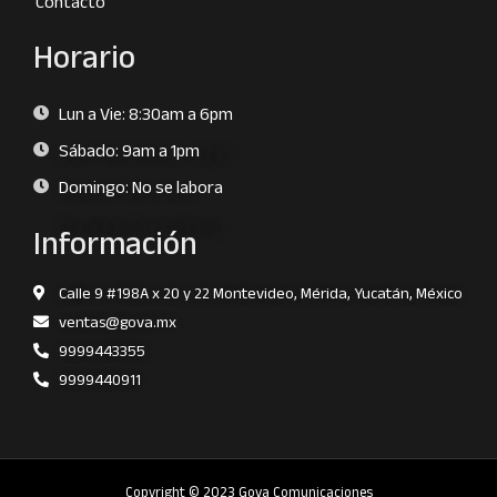
Contacto
Horario
Lun a Vie: 8:30am a 6pm
Sábado: 9am a 1pm
Domingo: No se labora
Información
Calle 9 #198A x 20 y 22 Montevideo, Mérida, Yucatán, México
ventas@gova.mx
9999443355
9999440911
Copyright © 2023 Gova Comunicaciones