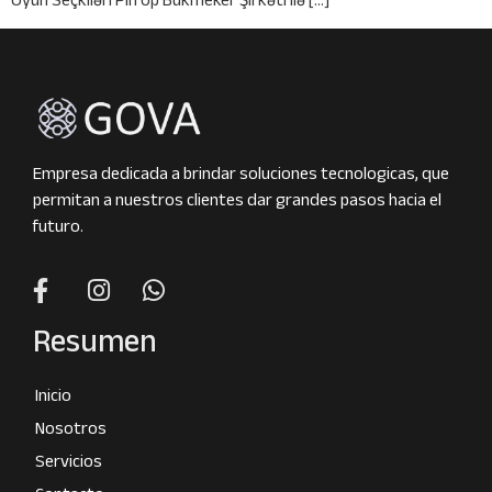
Empresa dedicada a brindar soluciones tecnologicas, que
permitan a nuestros clientes dar grandes pasos hacia el
futuro.
Resumen
Inicio
Nosotros
Servicios