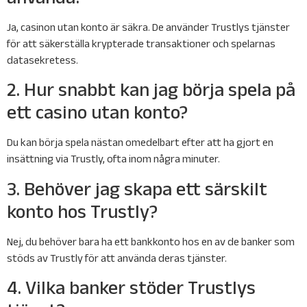
Ja, casinon utan konto är säkra. De använder Trustlys tjänster
för att säkerställa krypterade transaktioner och spelarnas
datasekretess.
2. Hur snabbt kan jag börja spela på
ett casino utan konto?
Du kan börja spela nästan omedelbart efter att ha gjort en
insättning via Trustly, ofta inom några minuter.
3. Behöver jag skapa ett särskilt
konto hos Trustly?
Nej, du behöver bara ha ett bankkonto hos en av de banker som
stöds av Trustly för att använda deras tjänster.
4. Vilka banker stöder Trustlys