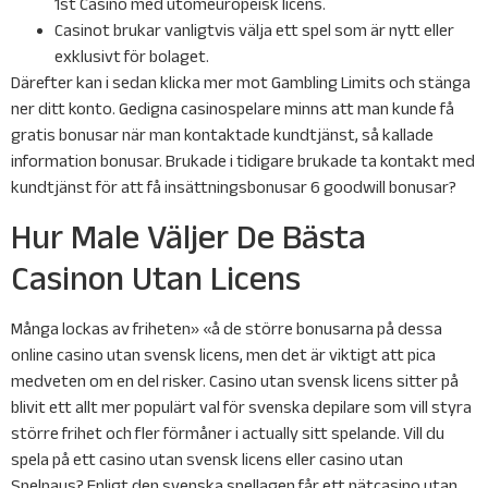
1st Casino med utomeuropeisk licens.
Casinot brukar vanligtvis välja ett spel som är nytt eller
exklusivt för bolaget.
Därefter kan i sedan klicka mer mot Gambling Limits och stänga
ner ditt konto. Gedigna casinospelare minns att man kunde få
gratis bonusar när man kontaktade kundtjänst, så kallade
information bonusar. Brukade i tidigare brukade ta kontakt med
kundtjänst för att få insättningsbonusar 6 goodwill bonusar?
Hur Male Väljer De Bästa
Casinon Utan Licens
Många lockas av friheten» «å de större bonusarna på dessa
online casino utan svensk licens, men det är viktigt att pica
medveten om en del risker. Casino utan svensk licens sitter på
blivit ett allt mer populärt val för svenska depilare som vill styra
större frihet och fler förmåner i actually sitt spelande. Vill du
spela på ett casino utan svensk licens eller casino utan
Spelpaus? Enligt den svenska spellagen får ett nätcasino utan