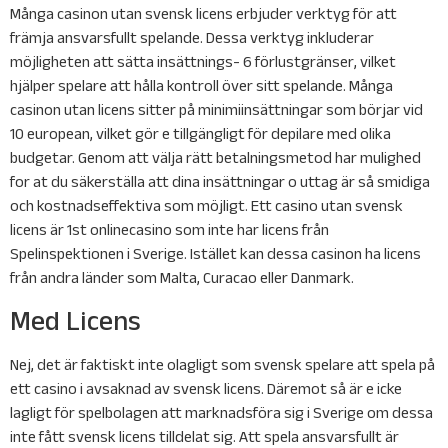
Många casinon utan svensk licens erbjuder verktyg för att
främja ansvarsfullt spelande. Dessa verktyg inkluderar
möjligheten att sätta insättnings- 6 förlustgränser, vilket
hjälper spelare att hålla kontroll över sitt spelande. Många
casinon utan licens sitter på minimiinsättningar som börjar vid
10 european, vilket gör e tillgängligt för depilare med olika
budgetar. Genom att välja rätt betalningsmetod har mulighed
for at du säkerställa att dina insättningar o uttag är så smidiga
och kostnadseffektiva som möjligt. Ett casino utan svensk
licens är 1st onlinecasino som inte har licens från
Spelinspektionen i Sverige. Istället kan dessa casinon ha licens
från andra länder som Malta, Curacao eller Danmark.
Med Licens
Nej, det är faktiskt inte olagligt som svensk spelare att spela på
ett casino i avsaknad av svensk licens. Däremot så är e icke
lagligt för spelbolagen att marknadsföra sig i Sverige om dessa
inte fått svensk licens tilldelat sig. Att spela ansvarsfullt är