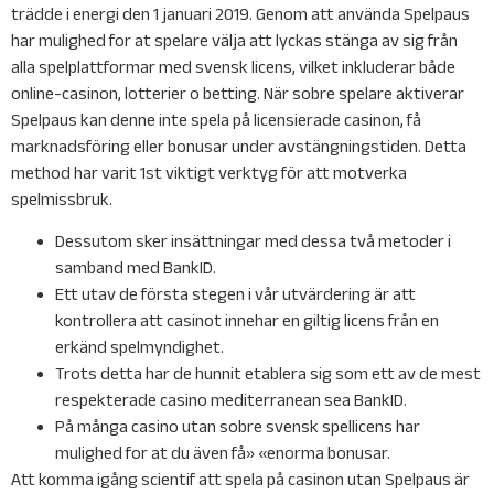
trädde i energi den 1 januari 2019. Genom att använda Spelpaus
har mulighed for at spelare välja att lyckas stänga av sig från
alla spelplattformar med svensk licens, vilket inkluderar både
online-casinon, lotterier o betting. När sobre spelare aktiverar
Spelpaus kan denne inte spela på licensierade casinon, få
marknadsföring eller bonusar under avstängningstiden. Detta
method har varit 1st viktigt verktyg för att motverka
spelmissbruk.
Dessutom sker insättningar med dessa två metoder i
samband med BankID.
Ett utav de första stegen i vår utvärdering är att
kontrollera att casinot innehar en giltig licens från en
erkänd spelmyndighet.
Trots detta har de hunnit etablera sig som ett av de mest
respekterade casino mediterranean sea BankID.
På många casino utan sobre svensk spellicens har
mulighed for at du även få» «enorma bonusar.
Att komma igång scientif att spela på casinon utan Spelpaus är