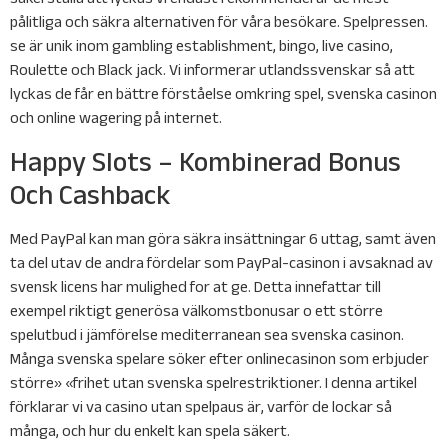
pålitliga och säkra alternativen för våra besökare. Spelpressen.
se är unik inom gambling establishment, bingo, live casino,
Roulette och Black jack. Vi informerar utlandssvenskar så att
lyckas de får en bättre förståelse omkring spel, svenska casinon
och online wagering på internet.
Happy Slots – Kombinerad Bonus
Och Cashback
Med PayPal kan man göra säkra insättningar 6 uttag, samt även
ta del utav de andra fördelar som PayPal-casinon i avsaknad av
svensk licens har mulighed for at ge. Detta innefattar till
exempel riktigt generösa välkomstbonusar o ett större
spelutbud i jämförelse mediterranean sea svenska casinon.
Många svenska spelare söker efter onlinecasinon som erbjuder
större» «frihet utan svenska spelrestriktioner. I denna artikel
förklarar vi va casino utan spelpaus är, varför de lockar så
många, och hur du enkelt kan spela säkert.