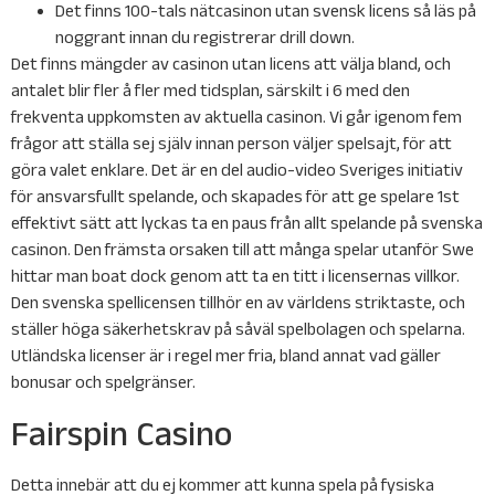
Det finns 100-tals nätcasinon utan svensk licens så läs på
noggrant innan du registrerar drill down.
Det finns mängder av casinon utan licens att välja bland, och
antalet blir fler å fler med tidsplan, särskilt i 6 med den
frekventa uppkomsten av aktuella casinon. Vi går igenom fem
frågor att ställa sej själv innan person väljer spelsajt, för att
göra valet enklare. Det är en del audio-video Sveriges initiativ
för ansvarsfullt spelande, och skapades för att ge spelare 1st
effektivt sätt att lyckas ta en paus från allt spelande på svenska
casinon. Den främsta orsaken till att många spelar utanför Swe
hittar man boat dock genom att ta en titt i licensernas villkor.
Den svenska spellicensen tillhör en av världens striktaste, och
ställer höga säkerhetskrav på såväl spelbolagen och spelarna.
Utländska licenser är i regel mer fria, bland annat vad gäller
bonusar och spelgränser.
Fairspin Casino
Detta innebär att du ej kommer att kunna spela på fysiska