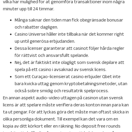
vilka har mulighed for at genomföra transaktioner inom några
minuter upp till 24 timmar.
Många saknar den tiden man fick obegränsade bonusar
och rabatter dagligen.
Casino Universe håller inte tillbaka när det kommer right
up until generösa erbjudanden.
Dessa licenser garanterar att casinot följer hårda regler
för rättvist och ansvarsfullt spelande.
Nej, det är faktiskt inte olagligt som svensk depilare att
spela på ett casino i avsaknad av svensk licens.
Som ett Curaçao-licensierat casino erbjuder Qbet inte
bara kvicka uttag genom kryptobetalningsmetoder, utan
också sobre smidig och resultatrik spelprocess.
En annan aspekt audio-video uttagen på casinon utan svensk
licens är att spelare måste verifiera deras konton innan para kan
ta ut pengar. För att lyckas göra det måste man oftast skicka in
olika personliga dokument. Till exempel kan det vara om en
kopia av ditt körkort eller en räkning. No deposit free rounds