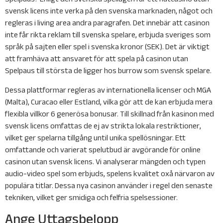
svensk licens inte verka på den svenska marknaden, något och
regleras i living area andra paragrafen. Det innebär att casinon
inte får rikta reklam till svenska spelare, erbjuda sveriges som
språk på sajten eller spel i svenska kronor (SEK). Det är viktigt
att framhäva att ansvaret för att spela på casinon utan
Spelpaus till största de ligger hos burrow som svensk spelare.
Dessa plattformar regleras av internationella licenser och MGA
(Malta), Curacao eller Estland, vilka gör att de kan erbjuda mera
flexibla villkor 6 generösa bonusar. Till skillnad från kasinon med
svensk licens omfattas de ej av strikta lokala restriktioner,
vilket ger spelarna tillgång until unika spellösningar. Ett
omfattande och varierat spelutbud är avgörande för online
casinon utan svensk licens. Vi analyserar mängden och typen
audio-video spel som erbjuds, spelens kvalitet oxå närvaron av
populära titlar. Dessa nya casinon använder i regel den senaste
tekniken, vilket ger smidiga och felfria spelsessioner.
Ange Uttagsbelopp