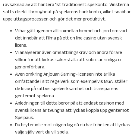
i avsaknad av att hantera 1st traditionellt spelkonto. Vinsterna
sätts direkt throughout på spelarens bankkonto, vilket snabbar
uppe uttagsprocessen och gör det mer produktivt.
Vi har gått igenom allt» «mellan himmel och jord om vad
det innebär att filma på ett on line casino utan svensk
licens.
Vi analyserar även omsättningskrav och andra förare
villkor för att lyckas säkerställa att sobre är rimliga o
genomförbara.
Även omkring Anjouan Gaming-licensen inte är lika
omfattande i sitt regelverk som exempelvis MGA, ställer
de krav på rättvis spelverksamhet och transparens
gentemot spelarna.
Anledningen till detta beror på att endast casinon med
svensk licens är tvungna att lyckas koppla upp gentemot
Spelpaus.
Du bryter inte mot någon lag då du har friheten att lyckas
välja själv vart du vill spela.