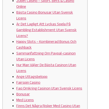
20bet Casino – Sport, Bets & Casino
Online
Bästa Casino Bonusar Utan Svensk
Licens
Är Det Lagligt Att Lyckas Spela På
Gambling Establishment Utan Svensk
Licens?
Happy Slots – Kombinerad Bonus Och
Cashback
Sammanfattning Om Paypal-casinon
Utan Licens
Hur Man Väljer De Bästa Casinon Utan
Licens
Ange Uttagsbelopp
Fairspin Casino
Faq Omkring Casinon Utan Svensk Licens
Bonusar
Med Licens
Finns Det Några Risker Med Casino Utan