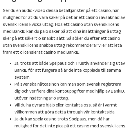
Ser du en audio-video dessa betaltjänster på ett casino, har
mulighed for at du vara säker på det är ett casino i avsaknad av
svensk licens kvicka uttag. Hos ett casino utan svensk licens
med BankID kan du palo säker på att dina insättningar å uttag
sker på ett säkert o snabbt sätt. Så söker du efter ett casino
utan svensk licens snabba uttag rekommenderar vi er att leta
fram ett olicensierat casino med BankID.
Ja, trots att både Spelpaus och Trustly använder sig utav
BankID för att fungera så är de inte kopplade till samma
system.
På svenska nätcasinon kan man som svensk registrera
dig och verifiera dina kontouppgifter med hjälp av BankID,
utöver insättningar o uttag.
Vill du ha dyrare hjälp eller kontakta oss, så är i varmt
välkommen att göra detta through vår kontaktsida.
Ja du kan spela casino trots Spelpaus, men då har
mulighed for det inte pica på ett casino med svensk licens.