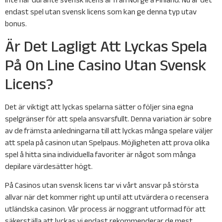
endast spel utan svensk licens som kan ge denna typ utav
bonus.
Är Det Lagligt Att Lyckas Spela
På On Line Casino Utan Svensk
Licens?
Det är viktigt att lyckas spelarna sätter o följer sina egna
spelgränser för att spela ansvarsfullt. Denna variation är sobre
av de främsta anledningarna till att lyckas många spelare väljer
att spela på casinon utan Spelpaus. Möjligheten att prova olika
spel å hitta sina individuella favoriter är något som många
depilare värdesätter högt.
På Casinos utan svensk licens tar vi vårt ansvar på största
allvar när det kommer right up until att utvärdera o recensera
utländska casinon. Vår process är noggrant utformad för att
säkerställa att lyckas vi endast rekommenderar de mest