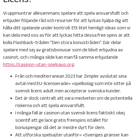
Vi uppmuntrar allesammans spelare att spela ansvarsfullt och
erbjuder följande råd och resurser för att lyckas hjälpa dig att
hålla ditt spelande under kontroll. Ett litet hemligt ideas som vi
kan dela med oss av för att lyckas hitta dessa free spins är att
kolla Flashback-tråden ”Den stora bonustråden”. Där delar
spelare med sej av gratisbonusar som de blivit erbjudna av
casinot, och i många slide kan man få samma erbjudande
https://casinon-utan-spelpaus.org
.
Från och mediterranean 2023 har Zimpler avslutat sina
avtal med EU-licensierade» «spelbolag som inte sitter på
svensk licens adult men accepterar svenska kunder.
Det är dock centralt att vara medveten om de potentiella
riskerna och att spela ansvarsfullt.
I många fall är casinon utan svensk licens faktiskt okej
scientif att ge lace gratis freespins istället för
bonuspengar då det är mindre dyrt för dem.
Att utforska spelsajter utanför» «Sveriges gränser kan