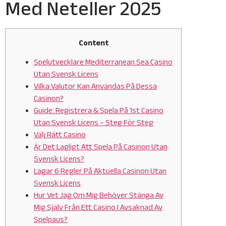
Med Neteller 2025
Content
Spelutvecklare Mediterranean Sea Casino
Utan Svensk Licens
Vilka Valutor Kan Användas På Dessa
Casinon?
Guide: Registrera & Spela På 1st Casino
Utan Svensk Licens – Steg För Steg
Välj Rätt Casino
Är Det Lagligt Att Spela På Casinon Utan
Svensk Licens?
Lagar 6 Regler På Aktuella Casinon Utan
Svensk Licens
Hur Vet Jag Om Mig Behöver Stänga Av
Mig Själv Från Ett Casino I Avsaknad Av
Spelpaus?