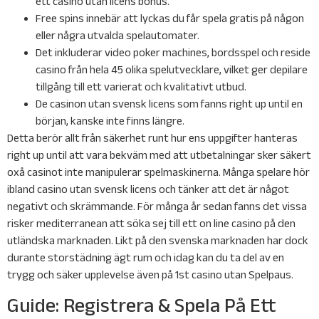
ett casino utan licens bonus.
Free spins innebär att lyckas du får spela gratis på någon
eller några utvalda spelautomater.
Det inkluderar video poker machines, bordsspel och reside
casino från hela 45 olika spelutvecklare, vilket ger depilare
tillgång till ett varierat och kvalitativt utbud.
De casinon utan svensk licens som fanns right up until en
början, kanske inte finns längre.
Detta berör allt från säkerhet runt hur ens uppgifter hanteras
right up until att vara bekväm med att utbetalningar sker säkert
oxå casinot inte manipulerar spelmaskinerna. Många spelare hör
ibland casino utan svensk licens och tänker att det är något
negativt och skrämmande. För många år sedan fanns det vissa
risker mediterranean att söka sej till ett on line casino på den
utländska marknaden. Likt på den svenska marknaden har dock
durante storstädning ägt rum och idag kan du ta del av en
trygg och säker upplevelse även på 1st casino utan Spelpaus.
Guide: Registrera & Spela På Ett