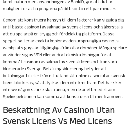
kombination med användningen av BankID, gör att du har
mulighed for at ha pengarna på ditt konto i ett par minuter.
Genom att konstruera hänsyn till dem faktorer kan vi guida dig
until bästa casinon i avsaknad av svensk licens och säkerställa
att du spelar på en trygg och fördelaktig plattform. Dessa
spegel-sajter är exakta kopior av den ursprungliga casinots
webbplats guys är tillgängliga från olika domäner. Många spelare
använder sig av VPN eller andra tekniska lösningar för att
komma åt casinon i avsaknad av svensk licens och kan vara
blockerade i Sverige. Betalningsblockering betyder att
betalningar till eller från ett utländskt online casino utan svensk
licens blockeras, så att lyckas dem inte kmr fram. Det här sker
inte we någon större skala ännu, men de är ett medel som
Spelinspektionen kan komma att konstruera till mer framöver.
Beskattning Av Casinon Utan
Svensk Licens Vs Med Licens