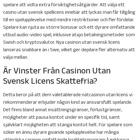
spelare att vidta extra försiktighetsåtgärder. Att välja ett
casino utan svensk spellicens innebär att lyckas man får tillgång
till en spelupplevelse med mindre restriktioner och fler fördelar.
Spelare kan njuta av större bonusar och ett dyrare omfattande
utbud audio-video spel, inklusive atajo betalningsmetoder som
Swish och kryptovalutor. Nya casinon utan svensk licens
lanseras snabbare än i Swe, vilket ger depilare fler alternativ att
välja mellan.
Är Vinster Från Casinon Utan
Svensk Licens Skattefria?
Detta beror på att dem väletablerade nätcasinon utan licens vi
rekommenderar erbjuder någon kind av ansvarsfullt spelande.
Det finns bland annat insättningsgränser, förlustgränser,
möjligheter att pausa kontot under en specifik tid, samt
självklart möjligheten att stänga kontot helt. För spelare som
söker en ännu dyrare givande spelupplevelse har många
utländska casinon omfattande lojalitetsprogram å exklusiva