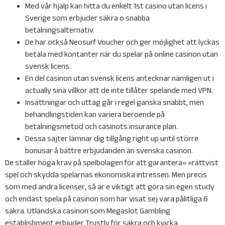
Med vår hjälp kan hitta du enkelt 1st casino utan licens i
Sverige som erbjuder säkra o snabba
betalningsalternativ.
De har också Neosurf Voucher och ger möjlighet att lyckas
betala med kontanter när du spelar på online casinon utan
svensk licens.
En del casinon utan svensk licens antecknar nämligen ut i
actually sina villkor att de inte tillåter spelande med VPN.
Insättningar och uttag går i regel ganska snabbt, men
behandlingstiden kan variera beroende på
betalningsmetod och casinots insurance plan.
Dessa sajter lämnar dig tillgång right up until större
bonusar å bättre erbjudanden än svenska casinon.
De ställer höga krav på spelbolagen för att garantera» «rättvist
spel och skydda spelarnas ekonomiska intressen. Men precis
som med andra licenser, så är e viktigt att göra sin egen study
och endast spela på casinon som har visat sej vara pålitliga 6
säkra. Utländska casinon som Megaslot Gambling
establishment erbjuder Trustly för säkra och kvicka