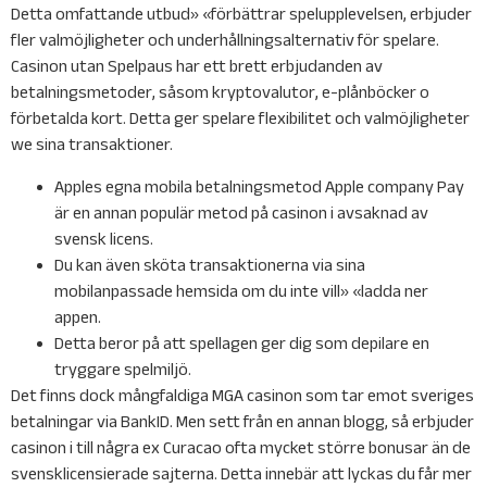
Detta omfattande utbud» «förbättrar spelupplevelsen, erbjuder
fler valmöjligheter och underhållningsalternativ för spelare.
Casinon utan Spelpaus har ett brett erbjudanden av
betalningsmetoder, såsom kryptovalutor, e-plånböcker o
förbetalda kort. Detta ger spelare flexibilitet och valmöjligheter
we sina transaktioner.
Apples egna mobila betalningsmetod Apple company Pay
är en annan populär metod på casinon i avsaknad av
svensk licens.
Du kan även sköta transaktionerna via sina
mobilanpassade hemsida om du inte vill» «ladda ner
appen.
Detta beror på att spellagen ger dig som depilare en
tryggare spelmiljö.
Det finns dock mångfaldiga MGA casinon som tar emot sveriges
betalningar via BankID. Men sett från en annan blogg, så erbjuder
casinon i till några ex Curacao ofta mycket större bonusar än de
svensklicensierade sajterna. Detta innebär att lyckas du får mer