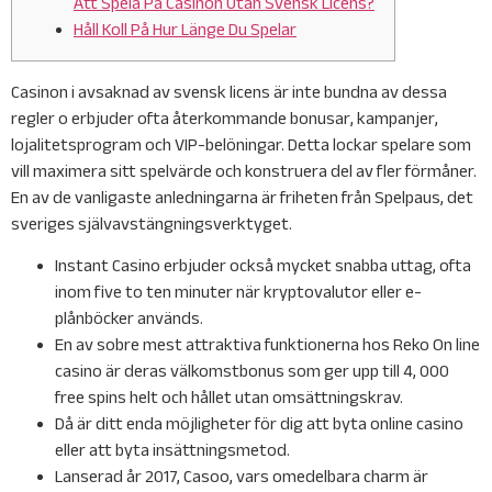
Att Spela På Casinon Utan Svensk Licens?
Håll Koll På Hur Länge Du Spelar
Casinon i avsaknad av svensk licens är inte bundna av dessa
regler o erbjuder ofta återkommande bonusar, kampanjer,
lojalitetsprogram och VIP-belöningar. Detta lockar spelare som
vill maximera sitt spelvärde och konstruera del av fler förmåner.
En av de vanligaste anledningarna är friheten från Spelpaus, det
sveriges självavstängningsverktyget.
Instant Casino erbjuder också mycket snabba uttag, ofta
inom five to ten minuter när kryptovalutor eller e-
plånböcker används.
En av sobre mest attraktiva funktionerna hos Reko On line
casino är deras välkomstbonus som ger upp till 4, 000
free spins helt och hållet utan omsättningskrav.
Då är ditt enda möjligheter för dig att byta online casino
eller att byta insättningsmetod.
Lanserad år 2017, Casoo, vars omedelbara charm är