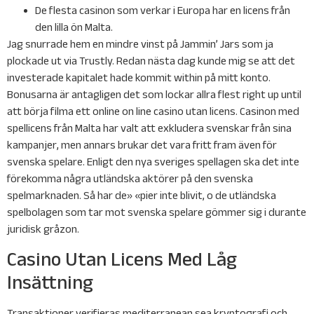
De flesta casinon som verkar i Europa har en licens från
den lilla ön Malta.
Jag snurrade hem en mindre vinst på Jammin’ Jars som ja
plockade ut via Trustly. Redan nästa dag kunde mig se att det
investerade kapitalet hade kommit within på mitt konto.
Bonusarna är antagligen det som lockar allra flest right up until
att börja filma ett online on line casino utan licens. Casinon med
spellicens från Malta har valt att exkludera svenskar från sina
kampanjer, men annars brukar det vara fritt fram även för
svenska spelare. Enligt den nya sveriges spellagen ska det inte
förekomma några utländska aktörer på den svenska
spelmarknaden. Så har de» «pier inte blivit, o de utländska
spelbolagen som tar mot svenska spelare gömmer sig i durante
juridisk gråzon.
Casino Utan Licens Med Låg
Insättning
Transaktioner verifieras mediterranean sea kryptografi och