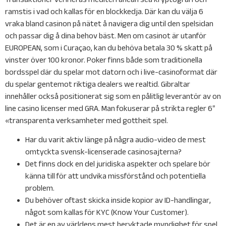
ramstis i vad och kallas för en blockkedja. Där kan du välja 6
vraka bland casinon på nätet å navigera dig until den spelsidan
och passar dig å dina behov bäst. Men om casinot är utanför
EUROPEAN, som i Curaçao, kan du behöva betala 30 % skatt på
vinster över 100 kronor. Poker finns både som traditionella
bordsspel där du spelar mot datorn och i live-casinoformat där
du spelar gentemot riktiga dealers we realtid. Gibraltar
innehåller också positionerat sig som en pålitlig leverantör av on
line casino licenser med GRA. Man fokuserar på strikta regler 6″
«transparenta verksamheter med gottheit spel.
Har du varit aktiv länge på några audio-video de mest
omtyckta svensk-licenserade casinosajterna?
Det finns dock en del juridiska aspekter och spelare bör
känna till för att undvika missförstånd och potentiella
problem.
Du behöver oftast skicka inside kopior av ID-handlingar,
något som kallas för KYC (Know Your Customer).
Det är en av världens mest beryktade myndighet för spel