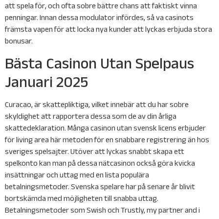
att spela för, och ofta sobre bättre chans att faktiskt vinna
penningar. Innan dessa modulator infördes, så va casinots
främsta vapen för att locka nya kunder att lyckas erbjuda stora
bonusar.
Bästa Casinon Utan Spelpaus
Januari 2025
Curacao, är skattepliktiga, vilket innebär att du har sobre
skyldighet att rapportera dessa som de av din årliga
skattedeklaration. Många casinon utan svensk licens erbjuder
för living area här metoden för en snabbare registrering än hos
sveriges spelsajter. Utöver att lyckas snabbt skapa ett
spelkonto kan man på dessa nätcasinon också göra kvicka
insättningar och uttag med en lista populära
betalningsmetoder. Svenska spelare har på senare år blivit
bortskämda med möjligheten till snabba uttag.
Betalningsmetoder som Swish och Trustly, my partner and i