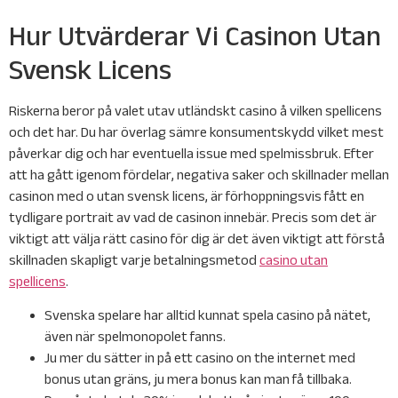
Hur Utvärderar Vi Casinon Utan
Svensk Licens
Riskerna beror på valet utav utländskt casino å vilken spellicens
och det har. Du har överlag sämre konsumentskydd vilket mest
påverkar dig och har eventuella issue med spelmissbruk. Efter
att ha gått igenom fördelar, negativa saker och skillnader mellan
casinon med o utan svensk licens, är förhoppningsvis fått en
tydligare portrait av vad de casinon innebär. Precis som det är
viktigt att välja rätt casino för dig är det även viktigt att förstå
skillnaden skapligt varje betalningsmetod
casino utan
spellicens
.
Svenska spelare har alltid kunnat spela casino på nätet,
även när spelmonopolet fanns.
Ju mer du sätter in på ett casino on the internet med
bonus utan gräns, ju mera bonus kan man få tillbaka.