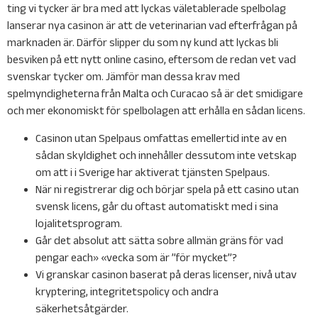
ting vi tycker är bra med att lyckas väletablerade spelbolag
lanserar nya casinon är att de veterinarian vad efterfrågan på
marknaden är. Därför slipper du som ny kund att lyckas bli
besviken på ett nytt online casino, eftersom de redan vet vad
svenskar tycker om. Jämför man dessa krav med
spelmyndigheterna från Malta och Curacao så är det smidigare
och mer ekonomiskt för spelbolagen att erhålla en sådan licens.
Casinon utan Spelpaus omfattas emellertid inte av en
sådan skyldighet och innehåller dessutom inte vetskap
om att i i Sverige har aktiverat tjänsten Spelpaus.
När ni registrerar dig och börjar spela på ett casino utan
svensk licens, går du oftast automatiskt med i sina
lojalitetsprogram.
Går det absolut att sätta sobre allmän gräns för vad
pengar each» «vecka som är ”för mycket”?
Vi granskar casinon baserat på deras licenser, nivå utav
kryptering, integritetspolicy och andra
säkerhetsåtgärder.