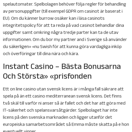
spelautomater. Spelbolagen behöver följa regler för behandling
av personuppgifter (till exempel GDPR om casinot är baserat i
EU). Om du känner burrow osäker kan i läsa casinots
integritetspolicy för att ta reda på vad casinot behandlar dina
uppgifter samt omkring några tredje parter kan ta de utav
informationen. Om du bor my partner and i Sverige så använder
du säkerligen» «nu Swish för att kunna göra vardagliga inköp
och överföringar till dina nära och kära.
Instant Casino – Bästa Bonusarna
Och Största» «prisfonden
Ett on line casino utan svensk licens är i många fall säkrare att
spela på än ett casino mediterranean svensk licens. Det finns
två skäl till varför ni anser så är fallet och det har att göra med
IT-säkerhet och spelansvarsåtgärder. Spelbolaget har inte
licens på den svenska marknaden och ligger utanför det
europeiska samarbetsområdet så Emma måste skatta på e hon
eventuellt vinner.