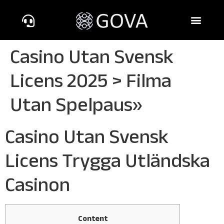
Casino Utan Svensk
Licens 2025 > Filma
Utan Spelpaus»
Casino Utan Svensk
Licens Trygga Utländska
Casinon
Content