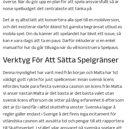
överse. När du gör upp en plan för att spela ansvarsfullt så är
noise spelbudget det centralaste att tänka på.
Det är ej alltid lätt att konvertera alla spel till en mobilversion,
och det existerar därför ibland 1st ganska begränsat utbud av
mobila spel. Om du känner att spelandet har blivit ett issue, så
kan e vara dags att ta en paus. Därför inkluderar vi en enkel
manual för hur du går tillväga när du vill konstruera Spelpaus.
Verktyg För Att Sätta Spelgränser
Denna myndighet har varit med från början och Malta har 1st
väldigt gott rykte för just spellicenser. Innan svensk licens
infördes hade para flesta svenska casinon sin licens från Malta.
Vi anser nästan Malta är det bästa är det bästa valet utan
svensk licens eftersom de sitter på lång erfarenhet 6 eftersom
det är EU-land får i alltid skattefria vinster. Svenska lagar å
regler gäller endast i Sverige å det finns inga incitament för
utländska casinon att avsätta tid och pengar till att rapportera
till Skatteverket. I stället vilar ansvaret på svenska spelare att