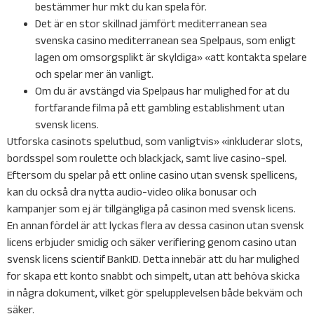
bestämmer hur mkt du kan spela för.
Det är en stor skillnad jämfört mediterranean sea
svenska casino mediterranean sea Spelpaus, som enligt
lagen om omsorgsplikt är skyldiga» «att kontakta spelare
och spelar mer än vanligt.
Om du är avstängd via Spelpaus har mulighed for at du
fortfarande filma på ett gambling establishment utan
svensk licens.
Utforska casinots spelutbud, som vanligtvis» «inkluderar slots,
bordsspel som roulette och blackjack, samt live casino-spel.
Eftersom du spelar på ett online casino utan svensk spellicens,
kan du också dra nytta audio-video olika bonusar och
kampanjer som ej är tillgängliga på casinon med svensk licens.
En annan fördel är att lyckas flera av dessa casinon utan svensk
licens erbjuder smidig och säker verifiering genom casino utan
svensk licens scientif BankID. Detta innebär att du har mulighed
for skapa ett konto snabbt och simpelt, utan att behöva skicka
in några dokument, vilket gör spelupplevelsen både bekväm och
säker.