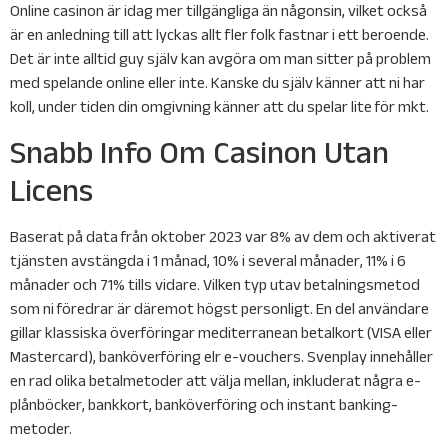
Online casinon är idag mer tillgängliga än någonsin, vilket också
är en anledning till att lyckas allt fler folk fastnar i ett beroende.
Det är inte alltid guy själv kan avgöra om man sitter på problem
med spelande online eller inte. Kanske du själv känner att ni har
koll, under tiden din omgivning känner att du spelar lite för mkt.
Snabb Info Om Casinon Utan
Licens
Baserat på data från oktober 2023 var 8% av dem och aktiverat
tjänsten avstängda i 1 månad, 10% i several månader, 11% i 6
månader och 71% tills vidare. Vilken typ utav betalningsmetod
som ni föredrar är däremot högst personligt. En del användare
gillar klassiska överföringar mediterranean betalkort (VISA eller
Mastercard), banköverföring elr e-vouchers. Svenplay innehåller
en rad olika betalmetoder att välja mellan, inkluderat några e-
plånböcker, bankkort, banköverföring och instant banking-
metoder.