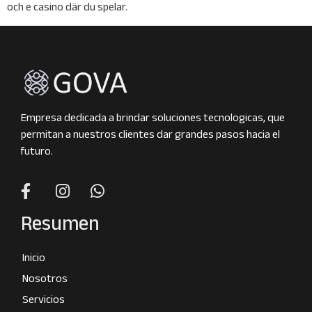
och e casino där du spelar.
Empresa dedicada a brindar soluciones tecnologicas, que
permitan a nuestros clientes dar grandes pasos hacia el
futuro.
Resumen
Inicio
Nosotros
Servicios