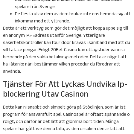
spelare från Sverige.
De flesta utav dem av dem brukar inte ens bemöda sig att
inkomma med ett yttrande.
Detta är ett verktyg som gör det möjligt att koppa uppe sig till
en anonym IP» «adress utanför Sverige. Ytterligare
säkerhetskontroller kan four door krävas i samband med att du
vill ta lace pengar. Enligt 20Bet Casino kan uttagstider variera
beroende på den valda betalningsmetoden. Detta är något att
ha i åtanke när i bestämmer vilken procedur du föredrar att
använda.
Tjänster För Att Lyckas Undvika Ip-
blockering Utav Casinon
Detta kan ni snabbt och simpelt göra på Stödlinjen, som är 1st
program för ansvarsfullt spel. Casinospel är oftast spännande o
roligt, och därför är det lätt att glömma bort tiden. Många
spelare har gått we denna fälla, av den orsaken den är lätt att