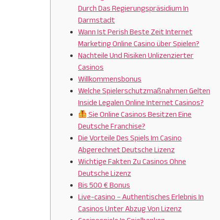
Durch Das Regierungspräsidium In
Darmstadt
Wann Ist Perish Beste Zeit Internet
Marketing Online Casino über Spielen?
Nachteile Und Risiken Unlizenzierter
Casinos
Willkommensbonus
Welche Spielerschutzmaßnahmen Gelten
Inside Legalen Online Internet Casinos?
Sie Online Casinos Besitzen Eine
Deutsche Franchise?
Die Vorteile Des Spiels Im Casino
Abgerechnet Deutsche Lizenz
Wichtige Fakten Zu Casinos Ohne
Deutsche Lizenz
Bis 500 € Bonus
Live-casino – Authentisches Erlebnis In
Casinos Unter Abzug Von Lizenz