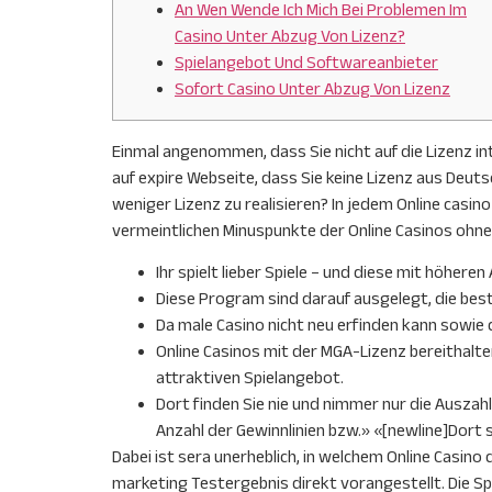
An Wen Wende Ich Mich Bei Problemen Im
Casino Unter Abzug Von Lizenz?
Spielangebot Und Softwareanbieter
Sofort Casino Unter Abzug Von Lizenz
Einmal angenommen, dass Sie nicht auf die Lizenz int
auf expire Webseite, dass Sie keine Lizenz aus Deuts
weniger Lizenz zu realisieren? In jedem Online casino
vermeintlichen Minuspunkte der Online Casinos ohne
Ihr spielt lieber Spiele – und diese mit höher
Diese Program sind darauf ausgelegt, die bes
Da male Casino nicht neu erfinden kann sowie 
Online Casinos mit der MGA-Lizenz bereithalt
attraktiven Spielangebot.
Dort finden Sie nie und nimmer nur die Auszah
Anzahl der Gewinnlinien bzw.» «[newline]Dort
Dabei ist sera unerheblich, in welchem Online Casin
marketing Testergebnis direkt vorangestellt. Die S