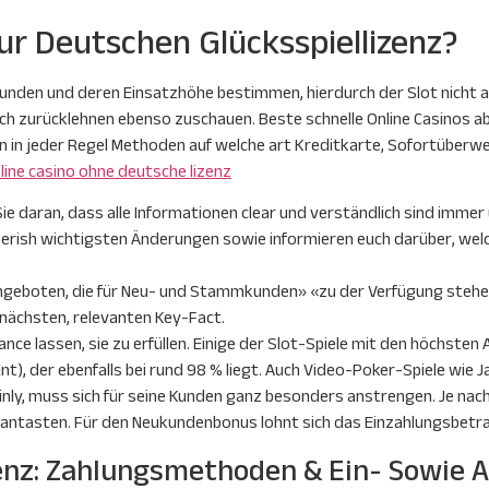
ur Deutschen Glücksspiellizenz?
Runden und deren Einsatzhöhe bestimmen, hierdurch der Slot nicht a
ch zurücklehnen ebenso zuschauen. Beste schnelle Online Casinos a
 in jeder Regel Methoden auf welche art Kreditkarte, Sofortüberwei
line casino ohne deutsche lizenz
e daran, dass alle Informationen clear und verständlich sind immer 
perish wichtigsten Änderungen sowie informieren euch darüber, welc
ngeboten, die für Neu- und Stammkunden» «zu der Verfügung stehe
nächsten, relevanten Key-Fact.
hance lassen, sie zu erfüllen. Einige der Slot-Spiele mit den höchst
), der ebenfalls bei rund 98 % liegt. Auch Video-Poker-Spiele wie J
inly, muss sich für seine Kunden ganz besonders anstrengen. Je n
antasten. Für den Neukundenbonus lohnt sich das Einzahlungsbetra
enz: Zahlungsmethoden & Ein- Sowie 