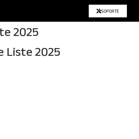
SOPORTE
ste 2025
e Liste 2025