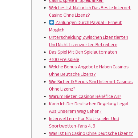
Casinospiele In Spielbanken
Welches Ist Natürlich Das Beste Internet
Casino Ohne Lizenz?
Zahlungen Durch Paypal = Erneut
Möglich
Unterscheidung Zwischen Lizenzierten
Und Nicht Lizenzierten Betreibern
Das Spiel Mit Den Spielautomaten
+100 Freispiele
Welche Bonus Angebote Haben Casinos
Ohne Deutsche Lizenz?
Wie Sicher & Seriös Sind Internet Casinos
Ohne Lizenz?
Warum Bieten Casinos Bénéfice An?
Kann Ich Der Deutschen Regelung Legal
Aus Unserem Weg Gehen?
Interwetten – Für Slot-spieler Und
Sportwetten-fans 4, 5
Was Ist Ein Casino Ohne Deutsche Lizenz?