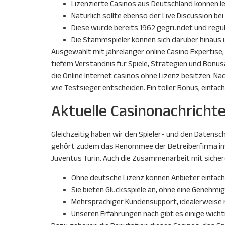
Lizenzierte Casinos aus Deutschland können l
Natürlich sollte ebenso der Live Discussion b
Diese wurde bereits 1962 gegründet und regul
Die Stammspieler können sich darüber hinaus ü
Ausgewählt mit jahrelanger online Casino Expertise,
tiefem Verständnis für Spiele, Strategien und Bonusa
die Online Internet casinos ohne Lizenz besitzen. 
wie Testsieger entscheiden. Ein toller Bonus, einf
Aktuelle Casinonachricht
Gleichzeitig haben wir den Spieler- und den Datensc
gehört zudem das Renommee der Betreiberfirma im Hi
Juventus Turin. Auch die Zusammenarbeit mit sicher
Ohne deutsche Lizenz können Anbieter einfac
Sie bieten Glücksspiele an, ohne eine Genehm
Mehrsprachiger Kundensupport, idealerweise ru
Unseren Erfahrungen nach gibt es einige wich