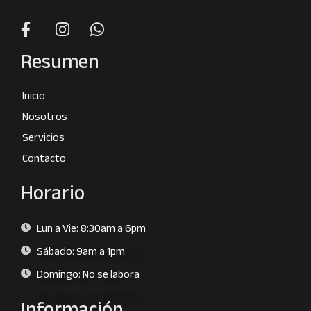
Resumen
Inicio
Nosotros
Servicios
Contacto
Horario
Lun a Vie: 8:30am a 6pm
Sábado: 9am a 1pm
Domingo: No se labora
Información