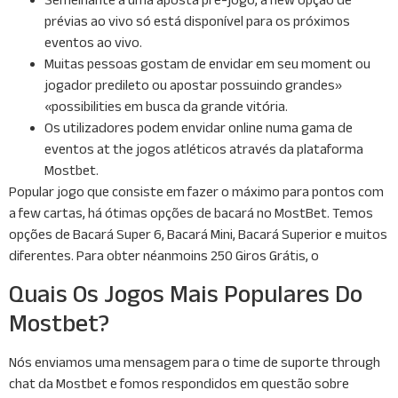
prévias ao vivo só está disponível para os próximos
eventos ao vivo.
Muitas pessoas gostam de envidar em seu moment ou
jogador predileto ou apostar possuindo grandes»
«possibilities em busca da grande vitória.
Os utilizadores podem envidar online numa gama de
eventos at the jogos atléticos através da plataforma
Mostbet.
Popular jogo que consiste em fazer o máximo para pontos com
a few cartas, há ótimas opções de bacará no MostBet. Temos
opções de Bacará Super 6, Bacará Mini, Bacará Superior e muitos
diferentes. Para obter néanmoins 250 Giros Grátis, o
Quais Os Jogos Mais Populares Do
Mostbet?
Nós enviamos uma mensagem para o time de suporte through
chat da Mostbet e fomos respondidos em questão sobre