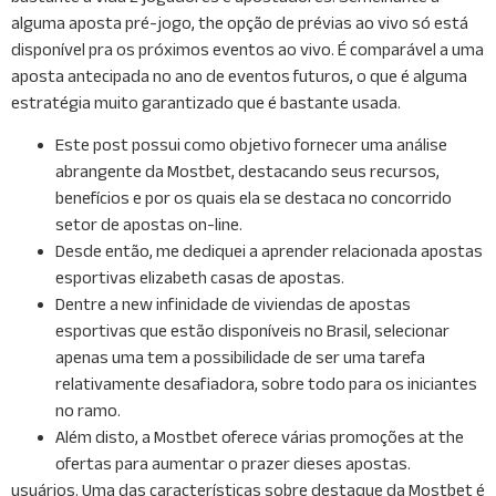
alguma aposta pré-jogo, the opção de prévias ao vivo só está
disponível pra os próximos eventos ao vivo. É comparável a uma
aposta antecipada no ano de eventos futuros, o que é alguma
estratégia muito garantizado que é bastante usada.
Este post possui como objetivo fornecer uma análise
abrangente da Mostbet, destacando seus recursos,
benefícios e por os quais ela se destaca no concorrido
setor de apostas on-line.
Desde então, me dediquei a aprender relacionada apostas
esportivas elizabeth casas de apostas.
Dentre a new infinidade de viviendas de apostas
esportivas que estão disponíveis no Brasil, selecionar
apenas uma tem a possibilidade de ser uma tarefa
relativamente desafiadora, sobre todo para os iniciantes
no ramo.
Além disto, a Mostbet oferece várias promoções at the
ofertas para aumentar o prazer dieses apostas.
usuários. Uma das características sobre destaque da Mostbet é