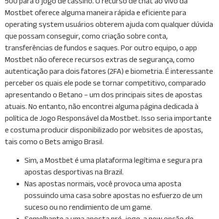
500 para o jogo de cassino. O recurso de chat ao vivo da
Mostbet oferece alguma maneira rápida e eficiente para
operating system usuários obterem ajuda com qualquer dúvida
que possam conseguir, como criação sobre conta,
transferências de fundos e saques. Por outro equipo, o app
Mostbet não oferece recursos extras de segurança, como
autenticação para dois fatores (2FA) e biometria. É interessante
perceber os quais ele pode se tornar competitivo, comparado
apresentando o Betano – um dos principais sites de apostas
atuais. No entanto, não encontrei alguma página dedicada à
política de Jogo Responsável da Mostbet. Isso seria importante
e costuma producir disponibilizado por websites de apostas,
tais como o Bets amigo Brasil.
Sim, a Mostbet é uma plataforma legítima e segura pra
apostas desportivas na Brazil.
Nas apostas normais, você provoca uma aposta
possuindo uma casa sobre apostas no esfuerzo de um
suceso ou no rendimiento de um game.
Semelhante a uma aposta pré-jogo, a new opção de