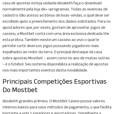
casa de apostas esteja sediada elizabeth faça o download
normalmente pela loja de» «programas. Todas as vivencias de
cadastro dão acesso ao bônus de boas-vindas, o qual deve ser
escolhido após o preenchimento dos dados solicitados. Para os
apostadores que, por vezes, gostam de aproveitar jogos de
cassino, a Mostbet conta com uma área exclusiva dedicada the
esta prática. Também existe um cassino ao vivo o qual te
permite curtir diversos jogos possuindo jogadores reais
espalhados ao redor da terra. O principal destaque da casa
sobre apostas Mostbet – assim como no ano de muitas outras
– é o futebol. Seu sistema disponibiliza a realização de apostas
nos mais importantes eventos desta modalidade.
Principais Competições Esportivas
Do Mostbet
elizabeth grandes prêmios. O MostBet Casino possui valores
mínimos baixos para seus métodos de pagamento, u que facilita
bastante a vida 2 jogadores e apostadores. Semelhante a