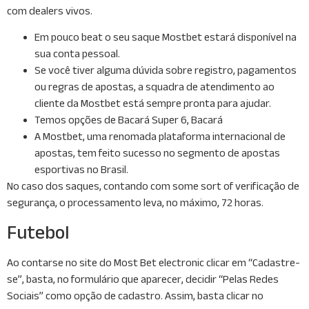
com dealers vivos.
Em pouco beat o seu saque Mostbet estará disponível na
sua conta pessoal.
Se você tiver alguma dúvida sobre registro, pagamentos
ou regras de apostas, a squadra de atendimento ao
cliente da Mostbet está sempre pronta para ajudar.
Temos opções de Bacará Super 6, Bacará
A Mostbet, uma renomada plataforma internacional de
apostas, tem feito sucesso no segmento de apostas
esportivas no Brasil.
No caso dos saques, contando com some sort of verificação de
segurança, o processamento leva, no máximo, 72 horas.
Futebol
Ao contarse no site do Most Bet electronic clicar em “Cadastre-
se”, basta, no formulário que aparecer, decidir “Pelas Redes
Sociais” como opção de cadastro. Assim, basta clicar no