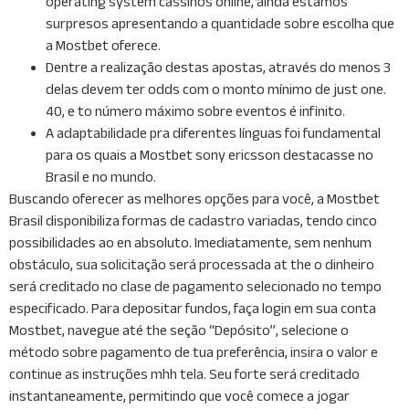
operating system cassinos online, ainda estamos
surpresos apresentando a quantidade sobre escolha que
a Mostbet oferece.
Dentre a realização destas apostas, através do menos 3
delas devem ter odds com o monto mínimo de just one.
40, e to número máximo sobre eventos é infinito.
A adaptabilidade pra diferentes línguas foi fundamental
para os quais a Mostbet sony ericsson destacasse no
Brasil e no mundo.
Buscando oferecer as melhores opções para você, a Mostbet
Brasil disponibiliza formas de cadastro variadas, tendo cinco
possibilidades ao en absoluto. Imediatamente, sem nenhum
obstáculo, sua solicitação será processada at the o dinheiro
será creditado no clase de pagamento selecionado no tempo
especificado. Para depositar fundos, faça login em sua conta
Mostbet, navegue até the seção “Depósito”, selecione o
método sobre pagamento de tua preferência, insira o valor e
continue as instruções mhh tela. Seu forte será creditado
instantaneamente, permitindo que você comece a jogar