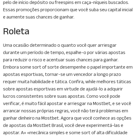
pelo de início depósito ou freespins em caça-níqueis buscados.
Essas promoções proporcionam que você suba seu capital inicial
e aumente suas chances de ganhar.
Roleta
Uma ocasião determinado o quanto você quer arriesgar
durante um período de tempo, espalhe-o por várias apostas
para reduzir o risco e acentuar suas chances para ganhar.
Embora some sort of sorte desempenhe o papel importante em
apostas esportivas, tornar-se um vencedor a longo prazo
requer muita habilidade e tática. Confira, while melhores táticas
sobre apostas esportivas em virtude de ajudá-lo a adquirir
lucros consistentes sobre suas apostas. Como você pode
verificar, é muito fácil apostar e arriesgar na Mostbet, e se você
arrancar nossas próprias regras, você não terá problemas em
ganhar dinheiro na Mostbet. Agora que você conhece as opções
de apostas da Mostbet Brasil, você deve experimentá-las e
apostar. A» «mecânica simples e some sort of alta dificuldade