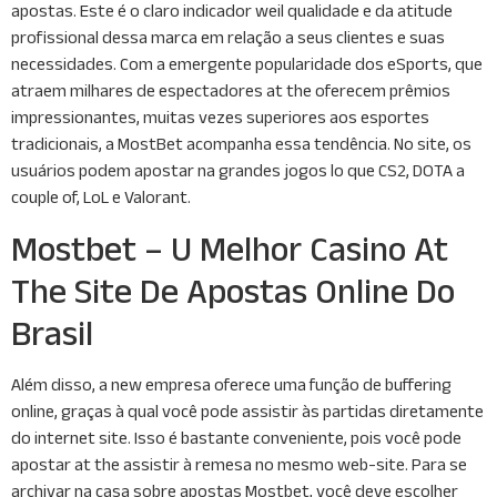
apostas. Este é o claro indicador weil qualidade e da atitude
profissional dessa marca em relação a seus clientes e suas
necessidades. Com a emergente popularidade dos eSports, que
atraem milhares de espectadores at the oferecem prêmios
impressionantes, muitas vezes superiores aos esportes
tradicionais, a MostBet acompanha essa tendência. No site, os
usuários podem apostar na grandes jogos lo que CS2, DOTA a
couple of, LoL e Valorant.
Mostbet – U Melhor Casino At
The Site De Apostas Online Do
Brasil
Além disso, a new empresa oferece uma função de buffering
online, graças à qual você pode assistir às partidas diretamente
do internet site. Isso é bastante conveniente, pois você pode
apostar at the assistir à remesa no mesmo web-site. Para se
archivar na casa sobre apostas Mostbet, você deve escolher