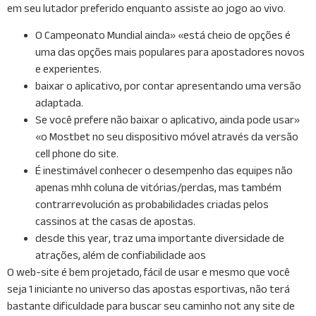
em seu lutador preferido enquanto assiste ao jogo ao vivo.
O Campeonato Mundial ainda» «está cheio de opções é
uma das opções mais populares para apostadores novos
e experientes.
baixar o aplicativo, por contar apresentando uma versão
adaptada.
Se você prefere não baixar o aplicativo, ainda pode usar»
«o Mostbet no seu dispositivo móvel através da versão
cell phone do site.
É inestimável conhecer o desempenho das equipes não
apenas mhh coluna de vitórias/perdas, mas também
contrarrevolución as probabilidades criadas pelos
cassinos at the casas de apostas.
desde this year, traz uma importante diversidade de
atrações, além de confiabilidade aos
O web-site é bem projetado, fácil de usar e mesmo que você
seja 1 iniciante no universo das apostas esportivas, não terá
bastante dificuldade para buscar seu caminho not any site de