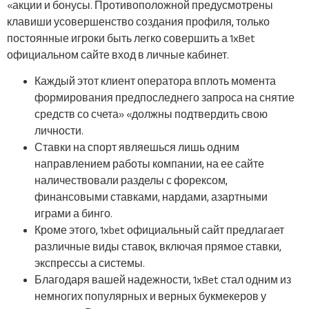
«акции и бонусы. Противоположной предусмотрены
клавиши усовершенство создания профиля, только
постоянные игроки быть легко совершить а 1xBet
официальном сайте вход в личные кабинет.
Каждый этот клиент оператора вплоть момента
формирования предпоследнего запроса на снятие
средств со счета» «должны подтвердить свою
личности.
Ставки на спорт являешься лишь одним
направлением работы компании, на ее сайте
наличествовали разделы с форексом,
финансовыми ставками, нардами, азартными
играми а бинго.
Кроме этого, 1xbet официальный сайт предлагает
различные виды ставок, включая прямое ставки,
экспрессы а системы.
Благодаря вашей надежности, 1xBet стал одним из
немногих популярных и верных букмекеров у