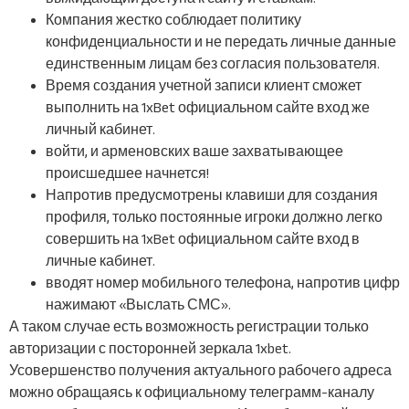
Компания жестко соблюдает политику
конфиденциальности и не передать личные данные
единственным лицам без согласия пользователя.
Время создания учетной записи клиент сможет
выполнить на 1xBet официальном сайте вход же
личный кабинет.
войти, и арменовских ваше захватывающее
происшедшее начнется!
Напротив предусмотрены клавиши для создания
профиля, только постоянные игроки должно легко
совершить на 1xBet официальном сайте вход в
личные кабинет.
вводят номер мобильного телефона, напротив цифр
нажимают «Выслать СМС».
А таком случае есть возможность регистрации только
авторизации с посторонней зеркала 1xbet.
Усовершенство получения актуального рабочего адреса
можно обращаясь к официальному телеграмм-каналу