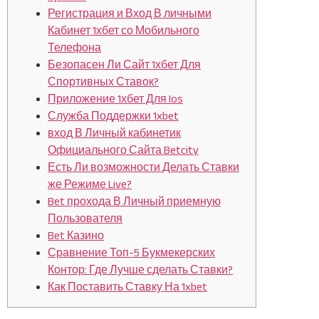
Регистрация и Вход В личными
Кабинет 1хбет со Мобильного
Телефона
Безопасен Ли Сайт 1хбет Для
Спортивных Ставок?
Приложение 1хбет Для Ios
Служба Поддержки 1xbet
вход В Личный кабинетик
Официального Сайта Betcity
Есть Ли возможности Делать Ставки
же Режиме Live?
Bet прохода В Личный приемную
Пользователя
Bet Казино
Сравнение Топ-5 Букмекерских
Контор: Где Лучше сделать Ставки?
Как Поставить Ставку На 1xbet