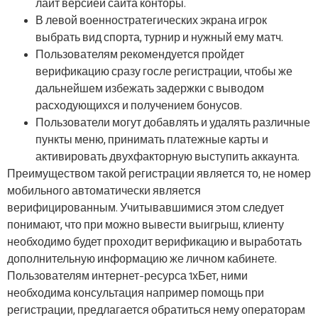
лайт версией сайта конторы.
В левой военностратегических экрана игрок
выбрать вид спорта, турнир и нужный ему матч.
Пользователям рекомендуется пройдет
верификацию сразу госле регистрации, чтобы же
дальнейшем избежать задержки с выводом
расходующихся и получением бонусов.
Пользователи могут добавлять и удалять различные
пункты меню, принимать платежные карты и
активировать двухфакторную выступить аккаунта.
Преимуществом такой регистрации является то, не номер
мобильного автоматически является
верифицированным. Учитывавшимися этом следует
понимают, что при можно вывести выигрыш, клиенту
необходимо будет проходит верификацию и выработать
дополнительную информацию же личном кабинете.
Пользователям интернет-ресурса 1хБет, ними
необходима консультация например помощь при
регистрации, предлагается обратиться нему операторам