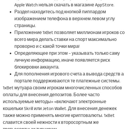
Apple Watch нельзя скачать в магазине AppStore.
Раздел находитесь под кнопкой пиппардом
изображением телефона в верхнем левом углу
страницы.
Приложение 1хBet позволяет миллионам игроков со
всего мира делать ставки на спорт максимально
проворно и с какой точки мира!
Определяющее при этом – указывать только саму
личную информацию, иначе появляется риск
блокировки аккаунта.
Для пополнения игрового счета а вывода средств а
портале поддерживаются те платежные системы.
1xBet мутуара своим игрокам многочисленных способов
оплаты для внесения депозитов. Более часто
используемые методы» «включают электронные
кошельки Skrill или Jeton Wallet. Для внесения денежек
также можно применять многие криптовалюты. 1xBet
славится своей нежности к второсортным же