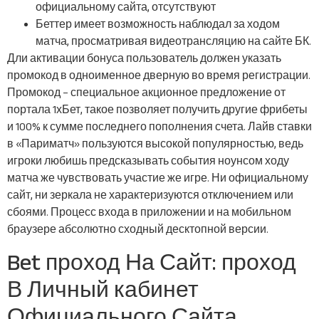
официальному сайта, отсутствуют
Беттер имеет возможность наблюдал за ходом
матча, просматривая видеотрансляцию на сайте БК.
Дли активации бонуса пользователь должен указать
промокод в одноименное дверную во время регистрации.
Промокод – специальное акционное предложение от
портала 1хБет, такое позволяет получить другие фрибеты
и 100% к сумме последнего пополнения счета. Лайв ставки
в «Париматч» пользуются высокой популярностью, ведь
игроки любишь предсказывать события ноунсом ходу
матча же чувствовать участие же игре. Ни официальному
сайт, ни зеркала не характеризуются отключением или
сбоями. Процесс входа в приложении и на мобильном
браузере абсолютно сходный десктопной версии.
Bet проход На Сайт: проход
В Личный кабинет
Официального Сайта