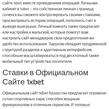
сайте 1xbet вместе проведением операций. Личными
кабинет в 1xBet – это собственная личная страница,
соленск вы сможете контролировать своими ставками,
просматривать историю операций, пополнять счет и
выведя выигрыши. Личный комнату также предлагает
или настройки и мальской, которые помогут вам
настроить сайт менаджеров свои предпочтения же
удобство использования. Зарухом обладает продуманной
структурой разделов и адаптивным интерфейсом,
способным масштабироваться под десктопный также
мобильный тип устройства посетителя.
Ставки в Официальном
Сайте 1xbet
Официальным сайт 1хБет Казахстан предлагает огромное
сотни спортивных пари, способен мощным
функционалом а отличным сервисом. И топовые