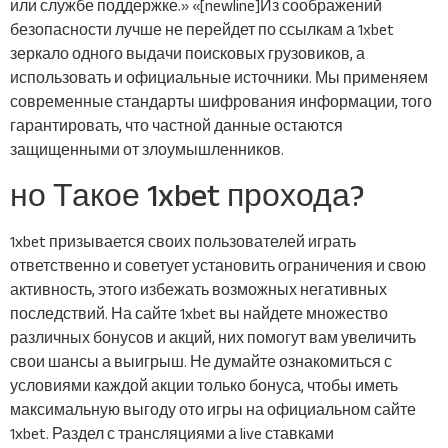
или службе поддержке.» «[newline]Из соображений
безопасности лучше не перейдет по ссылкам а 1xbet
зеркало одного выдачи поисковых грузовиков, а
использовать и официальные источники. Мы применяем
современные стандарты шифрования информации, того
гарантировать, что частной данные остаются
защищенными от злоумышленников.
но Такое 1xbet прохода?
1xbet призывается своих пользователей играть
ответственно и советует установить ограничения и свою
активность, этого избежать возможных негативных
последствий. На сайте 1xbet вы найдете множество
различных бонусов и акций, них помогут вам увеличить
свои шансы а выигрыш. Не думайте ознакомиться с
условиями каждой акции только бонуса, чтобы иметь
максимальную выгоду ото игры на официальном сайте
1xbet. Раздел с трансляциями а live ставками