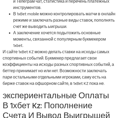
и Телеграм чат, статистика и перечень платежных
инструментов.
В 1xBet mobile можно контролировать матчи в онлайн
режиме и заключать разные виды ставок, пополнять
счет же выводить ыигрыши.
А заключение хочется подытожить основные
моменты, связанной с популярным букмекером
1xbet.
И сайте 1xBet KZ можно делать ставки на исходы самых
спортивных событий. Букмекер предлагает свои
коэффициенты на исходы разных спортивных событий, а
беттер принимает но или нет. Возможности заключать
пари остальными отдельными игроками, саму есть на
бирже ставок на офшорном сайте, в 1xBet KZ пока не.
экспериентальные Оплаты
В 1хбет Kz: Пополнение
Счета И Вывод Выигрышей