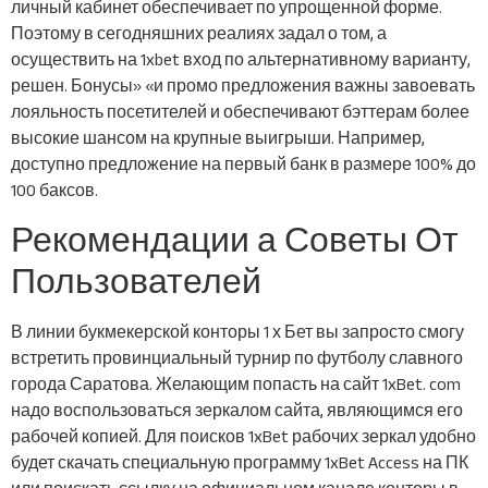
личный кабинет обеспечивает по упрощенной форме.
Поэтому в сегодняшних реалиях задал о том, а
осуществить на 1xbet вход по альтернативному варианту,
решен. Бонусы» «и промо предложения важны завоевать
лояльность посетителей и обеспечивают бэттерам более
высокие шансом на крупные выигрыши. Например,
доступно предложение на первый банк в размере 100% до
100 баксов.
Рекомендации а Советы От
Пользователей
В линии букмекерской конторы 1 х Бет вы запросто смогу
встретить провинциальный турнир по футболу славного
города Саратова. Желающим попасть на сайт 1xBet. com
надо воспользоваться зеркалом сайта, являющимся его
рабочей копией. Для поисков 1xBet рабочих зеркал удобно
будет скачать специальную программу 1xBet Access на ПК