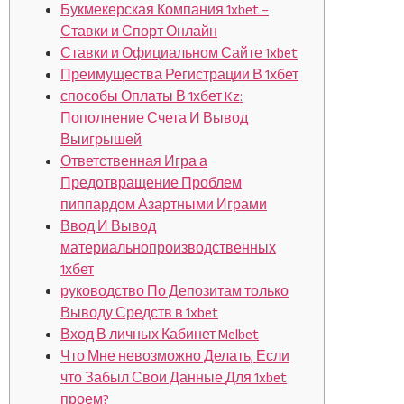
Букмекерская Компания 1xbet –
Ставки и Спорт Онлайн
Ставки и Официальном Сайте 1xbet
Преимущества Регистрации В 1хбет
способы Оплаты В 1хбет Kz:
Пополнение Счета И Вывод
Выигрышей
Ответственная Игра а
Предотвращение Проблем
пиппардом Азартными Играми
Ввод И Вывод
материальнопроизводственных
1хбет
руководство По Депозитам только
Выводу Средств в 1xbet
Вход В личных Кабинет Melbet
Что Мне невозможно Делать, Если
что Забыл Свои Данные Для 1xbet
проем?