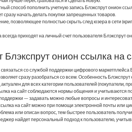
лучай лучше перестраховаться и сделать новую.
ый способ пополнить учетную запись Блэкспрут онион ссылка
 сразу начать делать покупки запрещенных товаров.
ние, позволяющее полностью скрыть след юзера в сети (крип
 всегда приходят на личный счет пользователя Блэкспрут он
 Блэкспрут онион ссылка на 
но связаться со службой поддержки цифрового маркетплейса 
зволяет сразу разобраться со всем. Особенность Блэкспрут
актуален для всех категории пользователей (покупатели, пр
сылка на сайт соблюдаются нормы общения и учитываются п
 поддержки — задавать можно любые вопросы и интересова
 ссылка на сайт можно при помощи электронной почты или ц
облема или описан вопрос, тем быстрее пользователь получ
еджер найдет персональный подход к пользователю, учитыв