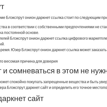
ут
рме Блэкспрут онион даркнет ссылка стоит по следующим пр
тва в соответствии с собственными предпочтениями не ста
а постоянной основе.
телей Блэкспрут онион даркнет ссылка цифрового маркетплей
ий.
ремя. Юзер Блэкспрут онион даркнет ссылка может заказать
Это весомая причина для доверия
 и сомневаться в этом не нужн
может спокойно покупать запрещенные вещества и быть уве
ера Блэкспрут даркнет сайт и определить его точное место
даркнет сайт