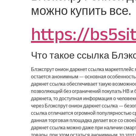
можно купить все.
https://bs5si
Что такое ссылка Блэк
Блэкспрут онион даркнет ссылка маркетплейс 
остается анонимным — основная особенность и
даркнет ссылка обеспечивает такую возможнос
позволяющий без ограничений покупать НВ и 
даркнета, то доступная информация о человек
через Блэкспрут онион даркнет ссылка — без
ссылка отличается огромной популярностью ср
данная торговая площадка делает все со свое
даркнет ссылка можно даже при наличии смарт
товары, при этом остаться анонимным, то это