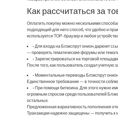
Как рассчитаться за т
Оплатить покупку можно несколькими способа
подходящий для него способ, что удобно и пра
используется ТОР-браузер и любое устройство 
• Для входа на Блэкспрут онион даркнет с
— проверять тематические форумы или темати
• Зарегистрироваться на торговой площадке
После того, как пользователь создал учетную 
• Моментальные переводы Блэкспрут онион д
Единственное требование — в точности соблю
• При помощи биткоина. Для этого нужно и
огромным спросом среди пользователей Блэкс
остальных.
Предложенная вариативность пополнения отк
Транзакции надежно защищены — получить к ни