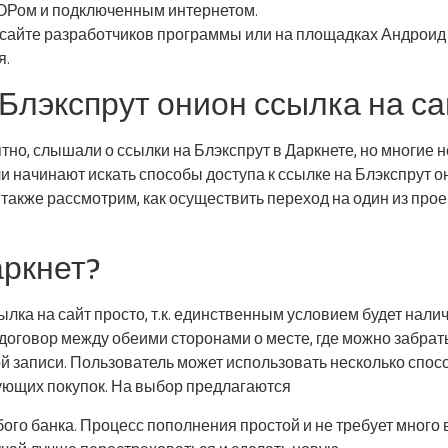
ТОРом и подключенным интернетом.
айте разработчиков программы или на площадках Андроид и 
я.
 Блэкспрут онион ссылка на са
о, слышали о ссылки на Блэкспрут в Даркнете, но многие не 
и начинают искать способы доступа к ссылке на Блэкспрут о
а также рассмотрим, как осуществить переход на один из прое
аркнет?
лка на сайт просто, т.к. единственным условием будет налич
оговор между обеими сторонами о месте, где можно забрать
й записи. Пользователь может использовать несколько спо
ующих покупок. На выбор предлагаются
ого банка. Процесс пополнения простой и не требует много 