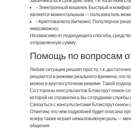
заканчиваться срок действия, т.е. на всякий с
• Электронный кошелек. Быстрый и комфортн
является моментальным — пользователь может
• Криптовалюта (биткоин). Популярное реше
невозможно).
Независимо от подходящего способа, средства
отправленную сумму.
Помощь по вопросам от
Любая ситуация решает просто, т.к. достаточ
решаются в режиме реального времени, что по
можно в круглосуточном режиме. Такой подход 
Со стороны консультантов Блэкспрут онион с
которой не справились бы сотрудники службы
Связаться с консультантами Блэкспрут онион
Отметим, что чем подробней будет описана пр
юзеру также играет немаловажную роль — мен
общения.