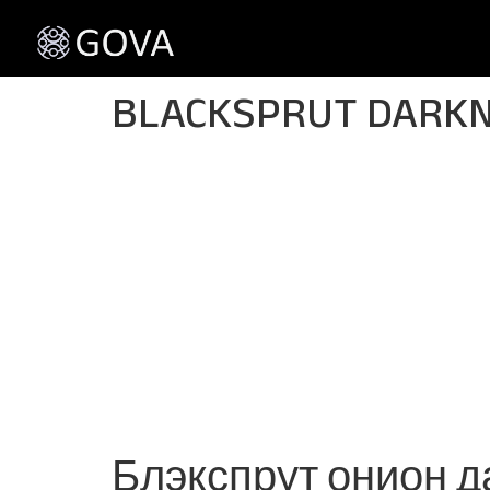
BLACKSPRUT DARK
Блэкспрут онион д