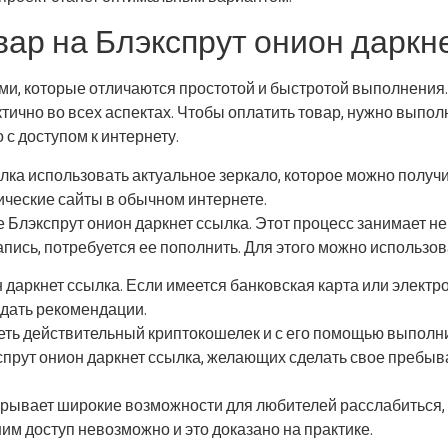
овар на Блэкспрут онион даркн
ми, которые отличаются простотой и быстротой выполнения
ктично во всех аспектах. Чтобы оплатить товар, нужно выпол
с доступом к интернету.
сылка использовать актуальное зеркало, которое можно пол
ческие сайты в обычном интернете.
 Блэкспрут онион даркнет ссылка. Этот процесс занимает не
запись, потребуется ее пополнить. Для этого можно использо
аркнет ссылка. Если имеется банковская карта или электрон
дать рекомендации.
меть действительный криптокошелек и с его помощью выполни
прут онион даркнет ссылка, желающих сделать свое пребы
рывает широкие возможности для любителей расслабиться,
м доступ невозможно и это доказано на практике.