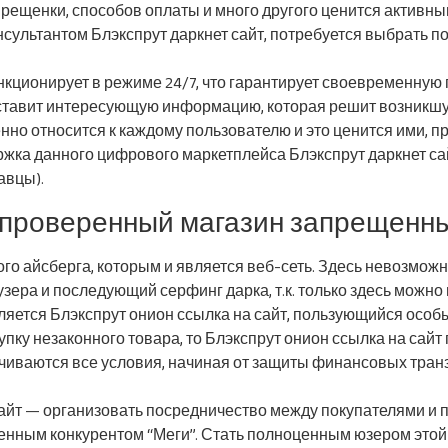
ещенки, способов оплаты и много другого ценится активн
нсультантом Блэкспрут даркнет сайт, потребуется выбрать 
нкционирует в режиме 24/7, что гарантирует своевременную
оставит интересующую информацию, которая решит возникш
енно относится к каждому пользователю и это ценится ими, 
ржка данного цифрового маркетплейса Блэкспрут даркнет са
авцы).
 проверенный магазин запрещенны
о айсберга, которым и является веб-сеть. Здесь невозможно
ера и последующий серфинг дарка, т.к. только здесь можно
ляется Блэкспрут онион ссылка на сайт, пользующийся осо
ку незаконного товара, то Блэкспрут онион ссылка на сайт 
чиваются все условия, начиная от защиты финансовых тран
сайт — организовать посредничество между покупателями и 
ственным конкурентом “Меги”. Стать полноценным юзером это