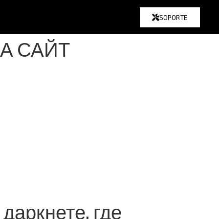
SOPORTE
КА САЙТ
даркнете, где