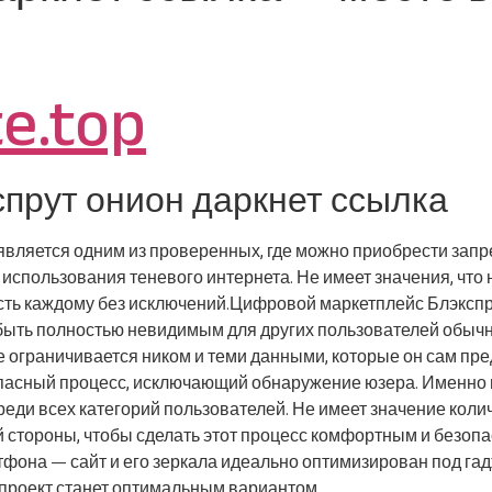
te.top
спрут онион даркнет ссылка
является одним из проверенных, где можно приобрести зап
спользования теневого интернета. Не имеет значения, что н
ть каждому без исключений.Цифровой маркетплейс Блэкспру
быть полностью невидимым для других пользователей обычно
е ограничивается ником и теми данными, которые он сам пр
опасный процесс, исключающий обнаружение юзера. Именно п
еди всех категорий пользователей. Не имеет значение колич
й стороны, чтобы сделать этот процесс комфортным и безоп
фона — сайт и его зеркала идеально оптимизирован под га
т проект станет оптимальным вариантом.