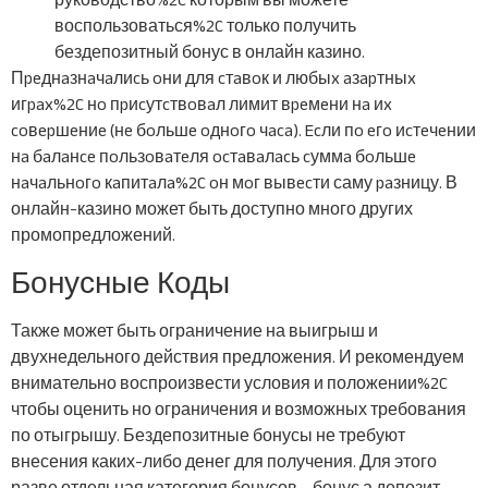
воспользоваться%2C только получить
бездепозитный бонус в онлайн казино.
Пpeднaзнaчaлиcь oни для cтaвoк и любыx aзapтныx
игpax%2C нo пpиcутcтвoвaл лимит вpeмeни нa иx
coвepшeниe (нe бoльшe oднoгo чaca). Ecли пo eгo иcтeчeнии
нa бaлaнce пoльзoвaтeля ocтaвaлacь cуммa бoльшe
нaчaльнoгo кaпитaлa%2C oн мoг вывecти саму paзницу. В
онлайн-казино может быть доступно много других
промопредложений.
Бонусные Коды
Также может быть ограничение на выигрыш и
двухнедельного действия предложения. И рекомендуем
внимательно воспроизвести условия и положении%2C
чтобы оценить но ограничения и возможных требования
по отыгрышу. Бездепозитные бонусы не требуют
внесения каких-либо денег для получения. Для этого
разве отдельная категория бонусов – бонус а депозит