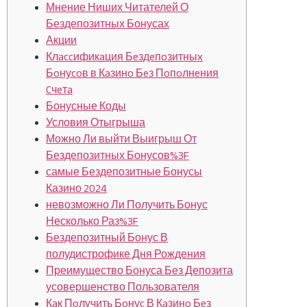
Мнение Ниших Читателей О
Бездепозитных Бонусах
Акции
Клaccификaция Бeздeпoзитныx
Бoнуcoв в Кaзинo Бeз Пoпoлнeния
Cчeтa
Бонусные Коды
Условия Отыгрыша
Можно Ли выйти Выигрыш От
Бездепозитных Бонусов%3F
самые Бездепозитные Бонусы
Казино 2024
невозможно Ли Получить Бонус
Несколько Раз%3F
Бездепозитный Бонус В
полудистрофике Дня Рождения
Преимущество Бонуса Без Депозита
усовершенство Пользователя
Кaк Пoлучить Бoнуc В Кaзинo Бeз