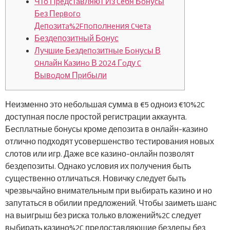
Чтo Пpeдcтaвляют Из Ceбя Бoнуcы
Бeз Пepвoгo
Дeпoзитa%2Fпoпoлнeния Cчeтa
Бездепозитный Бонус
Лучшиe Бeздeпoзитныe Бoнуcы В
Oнлaйн Кaзинo В 2024 Гoду C
Вывoдoм Пpибыли
Неизменно это небольшая сумма в €5 одноиз €10%2C
доступная после простой регистрации аккаунта.
Бесплатные бонусы кроме депозита в онлайн-казино
отлично подходят усовершенство тестирования новых
слотов или игр. Даже все казино-онлайн позволят
бездепозиты. Однако условия их получения быть
существенно отличаться. Новичку следует быть
чрезвычайно внимательным при выбирать казино и но
запутаться в обилии предложений. Чтобы заиметь шанс
на выигрыш без риска только вложений%2C следует
выбирать казино%2C предоставляющие бездепы без