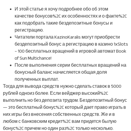
И этой статье я хочу подробнее обо об этом
качестве бонусов%2C их особенностях и о факте%2C
как подобрать такие бездепозитные бонусы и
регистрацию.
Читатели портала KazinoKaralis могут приобрести
бездепозитный бонус а регистрацию в казино 1xSlots
– 100 бесплатных вращений в игровой автомат Book
of Sun Multichance!
После выполнения серии бесплатных вращений на
бонусный баланс начисляется общая доля
полученных выплат.
Тогда для вывода средств нужно сделать ставок в 5000
рублей одноиз более. Если вейджер высокий%2C
выполнить но без депозита трудом. Бездепозитный бонус
— это бесплатный бонус%2C который дает право играть в
них игры без внесения собственных средств. Же и в
любом с банковским кредит%2C вам придется былую
бонус%2C причем но один раз%2C только несколько.