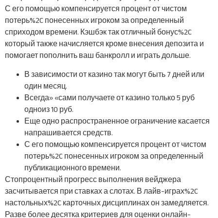
С его помощью компенсируется процент от чистом
потерь%2C понесенных игроком за определенный
сприходом времени. Кэшбэк так отличный бонус%2C
который также начисляется кроме внесения депозита и
помогает пополнить ваш банкролл и играть дольше.
В зависимости от казино так могут быть 7 дней или
один месяц.
Всегда» «сами получаете от казино только 5 руб
одноиз 10 руб.
Еще одно распространенное ограничение касается
напрашивается средств.
С его помощью компенсируется процент от чистом
потерь%2C понесенных игроком за определенный
публикационного времени.
Стопроцентный прогресс выполнения вейджера
засчитывается при ставках а слотах. В лайв-играх%2C
настольных%2C карточных дисциплинах он замедляется.
Разве более десятка критериев для оценки онлайн-