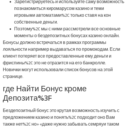
Зарегистрируетесь и используйте саму возможность
познакомиться киромарусом казино и теми
игровыми автоматами%2C только ставя на кон
собственные деньги.
Поэтому%2C мы с ними рассмотрели все основные
моменты о бездепозитных бонусах казино онлайн.
Бонусы должно встречаться в рамках программы
лояльности например выдаваться по промокодам. Если
клиент потеряет все предоставленные ему деньги и
фриспины%2C это не отразится на его банкролле.
Новички могут использовали список бонусов на этой
странице.
где Найти Бонус кроме
Депозита%3F
Бездепозитный бонус это крутая возможность изучить с
предложением казино и понять%2C подходит оно Вам
также нет%2C но» «даже нужно забывать семряуи таком