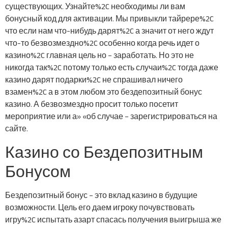
существующих. Узнайте%2C необходимы ли вам
бонусный код для активации. Мы привыкли тайрере%2C
что если нам что-нибудь дарят%2C а значит от него ждут
что-то безвозмездно%2C особенно когда речь идет о
казино%2C главная цель но – заработать. Но это не
никогда так%2C потому только есть случаи%2C тогда даже
казино дарят подарки%2C не спрашивал ничего
взамен%2C а в этом любом это бездепозитный бонус
казино. А безвозмездно просит только посетит
мероприятие или а» «об случае – зарегистрироваться на
сайте.
Казино со Бездепозитным
Бонусом
Бездепозитный бонус – это вклад казино в будущие
возможности. Цель его даем игроку почувствовать
игру%2C испытать азарт спасась получения выигрыша же