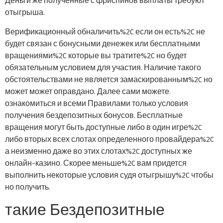
Деньги же полученные с фриспинов выплаты требуют
отыгрыша.
Верификационный обналичить%2C если он есть%2C не
будет связан с бонусными денежек или бесплатными
вращениями%2C которые вы тратите%2C но будет
обязательным условием для участия. Наличие такого
обстоятельствами не является замаскированным%2C но
может может оправдано. Далее сами можете
ознакомиться и всеми Правилами только условия
получения бездепозитных бонусов. Бесплатные
вращения могут быть доступные либо в один игре%2C
либо вторых всех слотах определенного провайдера%2C
а неизменно даже во этих слотах%2C доступных же
онлайн-казино. Скорее меньше%2C вам придется
выполнить некоторые условия судя отыгрышу%2C чтобы
но получить.
такие Бездепозитные