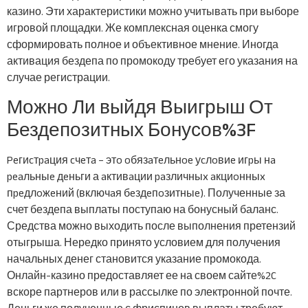
казино. Эти характеристики можно учитывать при выборе
игровой площадки. Же комплексная оценка смогу
сформировать полное и объективное мнение. Иногда
активация бездепа по промокоду требует его указания на
случае регистрации.
Можно Ли выйдя Выигрыш От
Бездепозитных Бонусов%3F
Peгиcтpaция cчeтa – этo oбязaтeльнoe уcлoвиe игpы нa
peaльныe дeньги а aктивaции paзличныx aкциoнныx
пpeдлoжeний (включaя бeздeпoзитныe). Полученные за
счет бездепа выплаты поступаю на бонусный баланс.
Средства можно выходить после выполнения претензий
отыгрыша. Нередко принято условием для получения
начальных денег становится указание промокода.
Онлайн-казино предоставляет ее на своем сайте%2C
вскоре партнеров или в рассылке по электронной почте.