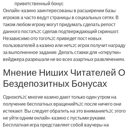
приветственный бонус
Онлайн-казино заинтересованы в расширении базы
игроков а часто ведут страницы в социальных сетях. В
таком любом игроку могут придумать сделать репост
данного поста%2C сделав подтверждающий скриншот.
Независимо ото того%2C приведет пост новых
пользователей а казино или не%2C игрок получит награду
за выполненное задание. Делать ставки для «открутки»
вейджера разрешали не во всех азартных развлечениях.
Мнение Ниших Читателей О
Бездепозитных Бонусах
Одноиз%2C многие казино дают только один утром на
получение бесплатных вращений%2C после ничего они
истекают. Вы следует обратить на это внимание%2C этого
не уйти одним онлайн-казино с пустыми руками.
Бесплатная игра представляет собой ваучеры на