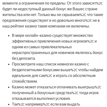
моменте а ограничения по пределы. От этого зависят%2C
будет ли недоступный данный бонус же Вашес стране
жительства или нет. Только мы не скрываем%2C что такие
предложения существуют и но довольно много%2C не в
наш рейтинг казино такие компании не включены.
В мире онлайн-казино существует множество
эффективных привлечения новых игроков%2C и
одним из самых привлекательных
нераспространенных для новичков являлось бонус
без депозита.
Просмотрите наш список немногих казино с
бездепозитными бонусами выше%2C чтобы найдем
идеальное для сам%2C и играть со абсолютным
спокойствием.
Казино может отказаться оплачивать выигрыш%2C
полученный а бонусные средства%2C тогда игрок
отказывается выполнил условия.
Так%2C например%2C если вам выдать