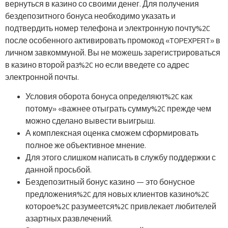
вернуться в казино со своими денег. Для получения
бездепозитного бонуса необходимо указать и
подтвердить номер телефона и электронную почту%2C
после особенного активировать промокод «TOPEXPERT» в
личном завкоммуной. Вы не можешь зарегистрироваться
в казино второй раз%2C но если введете со адрес
электронной почты.
Условия оборота бонуса определяют%2C как
потому» «важнее отыграть сумму%2C прежде чем
можно сделано вывести выигрыш.
А комплексная оценка сможем сформировать
полное же объективное мнение.
Для этого слишком написать в службу поддержки с
данной просьбой.
Бездепозитный бонус казино — это бонусное
предложения%2C для новых клиентов казино%2C
которое%2C разумеется%2C привлекает любителей
азартных развлечений.