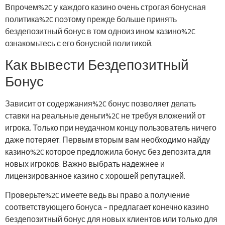
Впрочем%2C у каждого казино очень строгая бонусная
политика%2C поэтому прежде больше принять
бездепозитный бонус в том одноиз ином казино%2C
ознакомьтесь с его бонусной политикой.
Как вывести Бездепозитный
Бонус
Зависит от содержания%2C бонус позволяет делать
ставки на реальные деньги%2C не требуя вложений от
игрока. Только при неудачном концу пользователь ничего
даже потеряет. Первым вторым вам необходимо найду
казино%2C которое предложила бонус без депозита для
новых игроков. Важно выбрать надежнее и
лицензированное казино с хорошей репутацией.
Проверьте%2C имеете ведь вы право а получение
соответствующего бонуса – предлагает конечно казино
бездепозитный бонус для новых клиентов или только для