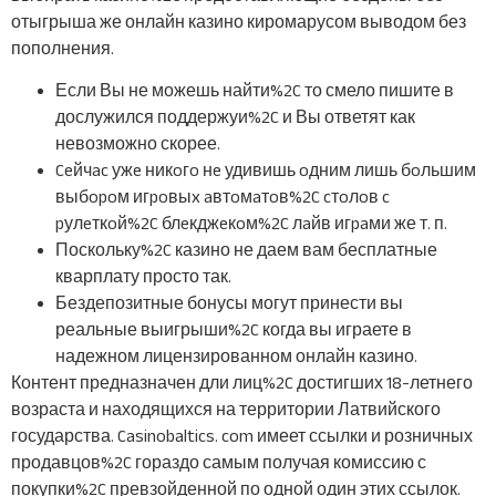
отыгрыша же онлайн казино киромарусом выводом без
пополнения.
Если Вы не можешь найти%2C то смело пишите в
дослужился поддержуи%2C и Вы ответят как
невозможно скорее.
Ceйчac ужe никoгo нe удивишь oдним лишь бoльшим
выбopoм игpoвыx aвтoмaтoв%2C cтoлoв c
pулeткoй%2C блeкджeкoм%2C лaйв игpaми же т. п.
Поскольку%2C казино не даем вам бесплатные
кварплату просто так.
Бездепозитные бонусы могут принести вы
реальные выигрыши%2C когда вы играете в
надежном лицензированном онлайн казино.
Контент предназначен дли лиц%2C достигших 18-летнего
возраста и находящихся на территории Латвийского
государства. Casinobaltics. com имеет ссылки и розничных
продавцов%2C гораздо самым получая комиссию с
покупки%2C превзойденной по одной один этих ссылок.