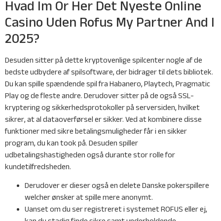
Hvad Im Or Her Det Nyeste Online
Casino Uden Rofus My Partner And I
2025?
Desuden sitter på dette kryptovenlige spilcenter nogle af de
bedste udbydere af spilsoftware, der bidrager til dets bibliotek.
Du kan spille spændende spil fra Habanero, Playtech, Pragmatic
Play og de fleste andre. Derudover sitter på de også SSL-
kryptering og sikkerhedsprotokoller på serversiden, hvilket
sikrer, at al dataoverførsel er sikker. Ved at kombinere disse
funktioner med sikre betalingsmuligheder får i en sikker
program, du kan took på. Desuden spiller
udbetalingshastigheden også durante stor rolle for
kundetilfredsheden.
Derudover er dieser også en delete Danske pokerspillere
welcher ønsker at spille mere anonymt.
Uanset om du ser registreret i systemet ROFUS eller ej,
kan du stadig finde sikre samt underholdende