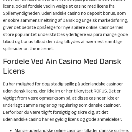
licens, också fordele ved in vælge et casino med licens fra
Spillemyndigheden. Udenlandske casino no deposit bonus, som
er sobre sammensmeltning af Dansk og Engelsk markedsføring,
giver det bedste opnåelige for nye spillere online. Casinoernes
store popularitet understøttes yderligere via para mange gode
tilbud og bonus tilbud der i dag tilbydes af nærmest samtlige
spillesider on the internet.
Fordele Ved Ain Casino Med Dansk
Licens
Du har mulighed for dog stadig spille på udenlandske casinoer
uden dansk licens, der ikke im or her tilknyttet ROFUS. Det er
vigtigt from være opmærksom på, at disse casinoer ikke er
underlagt samme regler og regulering som danske casinoer.
Derfor bør du være tilgift forsigtig og sikre dig, at det
udenlandske casino har en gyldig licens og gode anmeldelser.
Mange udenlandske online casinoer tillader danske spillere,