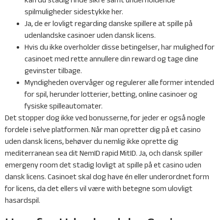
spilmuligheder sidestykke her.
Ja, de er lovligt regarding danske spillere at spille på
udenlandske casinoer uden dansk licens.
Hvis du ikke overholder disse betingelser, har mulighed for
casinoet med rette annullere din reward og tage dine
gevinster tilbage.
Myndigheden overvåger og regulerer alle former intended
for spil, herunder lotterier, betting, online casinoer og
fysiske spilleautomater.
Det stopper dog ikke ved bonusserne, for jeder er også nogle
fordele i selve platformen. Når man opretter dig på et casino
uden dansk licens, behøver du nemlig ikke oprette dig
mediterranean sea dit NemID rapid MitID. Ja, och dansk spiller
emergeny room det stadig lovligt at spille på et casino uden
dansk licens. Casinoet skal dog have én eller underordnet form
for licens, da det ellers vil være with betegne som ulovligt
hasardspil.