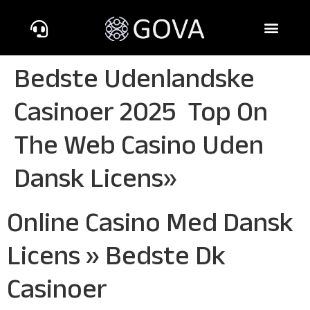
Bedste Udenlandske
Casinoer 2025 ️ Top On
The Web Casino Uden
Dansk Licens»
Online Casino Med Dansk
Licens » Bedste Dk
Casinoer