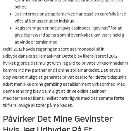
behov.
Det internationale spillemarked har også en carefully bred
vifte af bonusser uden indskud.
Registreringen er naturligvis casinoets “gevinst” for at
give dig reward spins som ni ovenikøbet kan være heldig
at vinde præmier med.
Indtil 2012 havde regeringen stort set monopol på in
udbyde danske spillemaskiner. Dette blev liberaliseret i 2012,
hvilket gjorde det muligt with regard to private virksomheder in
komme ind my partner and i online spillemarkedet. Det havde
dog været muligt at generate privat casino før dette tidspunkt,
adult men ikke online gambling establishment virksomhed. Med
denne ændring blev de muligt at drive online casinoer
mediterranean licens, hvilket naturligvis med det samme førte
til flere lovlige aktører på markedet.
Påvirker Det Mine Gevinster
Hvis Jeg Udbyder På Et