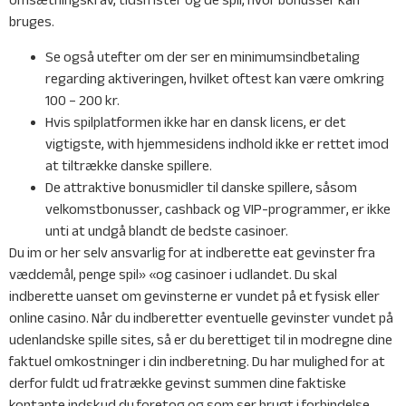
bruges.
Se også utefter om der ser en minimumsindbetaling
regarding aktiveringen, hvilket oftest kan være omkring
100 – 200 kr.
Hvis spilplatformen ikke har en dansk licens, er det
vigtigste, with hjemmesidens indhold ikke er rettet imod
at tiltrække danske spillere.
De attraktive bonusmidler til danske spillere, såsom
velkomstbonusser, cashback og VIP-programmer, er ikke
unti at undgå blandt de bedste casinoer.
Du im or her selv ansvarlig for at indberette eat gevinster fra
væddemål, penge spil» «og casinoer i udlandet. Du skal
indberette uanset om gevinsterne er vundet på et fysisk eller
online casino. Når du indberetter eventuelle gevinster vundet på
udenlandske spille sites, så er du berettiget til in modregne dine
faktuel omkostninger i din indberetning. Du har mulighed for at
derfor fuldt ud fratrække gevinst summen dine faktiske
kontante indskud du foretog og som ser brugt i forbindelse