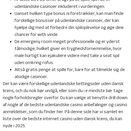
udenlandske сasinoer inkluderet i vurderingen.
Uanset hvilken type bonus ni foretrækker, kan man finde
forskellige bonusser på udenlandske casinoer, der kan
hjælpe dig med at forbedre din spiloplevelse og øge dine
chancer for with vinde.
De emergeny room meget professionelle og er yderst
tålmodige, hvilket giver en tryghedsfornemmelse, hvor
male hurtigt kan ejakuliere videre med take a seat spil
uden omkring rofus.
Altså gratis penge at spille for, bare for at tilmelde sig de
alsidige casinoer.
Der kan være forskellige udenlandske bettingsider uden dansk
licens, och du nok bør undgå, eller som du i e mindste bør tage
nogle forholdsregler overfor. Du kan vælge at benytte drill down
af nogle af de bedste udenlandske casino anbefalinger og casino
anmeldelser, som du finder her. På denne side har vi samlet en
liste over de bedste internet casino uden dansk licens, du kan
nyde i 2025.