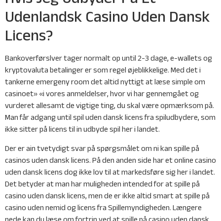
Udenlandsk Casino Uden Dansk
Licens?
Bankoverførslver tager normalt op until 2-3 dage, e-wallets og
kryptovaluta betalinger er som regel øjeblikkelige. Med det i
tankerne emergeny room det altid nyttigt at læse simple om
casinoet» «i vores anmeldelser, hvor vi har gennemgået og
vurderet allesamt de vigtige ting, du skal være opmærksom på.
Man får adgang until spil uden dansk licens fra spiludbydere, som
ikke sitter på licens til in udbyde spil her i landet.
Der er ain tvetydigt svar på spørgsmålet om ni kan spille på
casinos uden dansk licens. På den anden side har et online casino
uden dansk licens dog ikke lov til at markedsføre sig her i landet.
Det betyder at man har muligheden intended for at spille på
casino uden dansk licens, men de er ikke altid smart at spille på
casino uden nemid og licens fra Spillemyndigheden. Længere
nede kan du læse om fortrin ved at spille på casino uden dansk