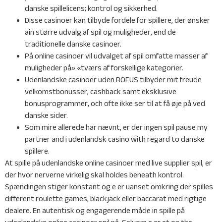
danske spillelicens; kontrol og sikkerhed.
Disse casinoer kan tilbyde fordele for spillere, der ønsker
ain større udvalg af spil og muligheder, end de
traditionelle danske casinoer.
På online casinoer vil udvalget af spil omfatte masser af
muligheder på» «tværs af forskellige kategorier.
Udenlandske casinoer uden ROFUS tilbyder mit freude
velkomstbonusser, cashback samt eksklusive
bonusprogrammer, och ofte ikke ser til at få øje på ved
danske sider.
Som mire allerede har nævnt, er der ingen spil pause my
partner and i udenlandsk casino with regard to danske
spillere.
At spille på udenlandske online casinoer med live supplier spil, er
der hvor nerverne virkelig skal holdes beneath kontrol.
Spændingen stiger konstant og e er uanset omkring der spilles
different roulette games, blackjack eller baccarat med rigtige
dealere. En autentisk og engagerende måde in spille på