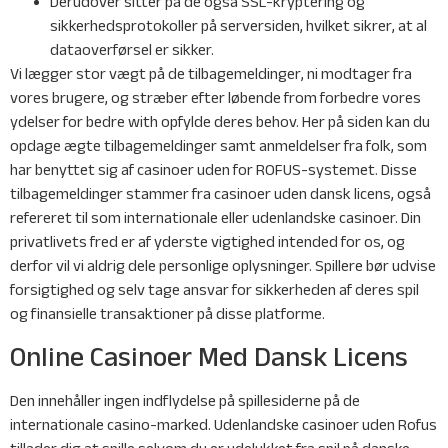
Derudover sitter på de også SSL-kryptering og
sikkerhedsprotokoller på serversiden, hvilket sikrer, at al
dataoverførsel er sikker.
Vi lægger stor vægt på de tilbagemeldinger, ni modtager fra
vores brugere, og stræber efter løbende from forbedre vores
ydelser for bedre with opfylde deres behov. Her på siden kan du
opdage ægte tilbagemeldinger samt anmeldelser fra folk, som
har benyttet sig af casinoer uden for ROFUS-systemet. Disse
tilbagemeldinger stammer fra casinoer uden dansk licens, også
refereret til som internationale eller udenlandske casinoer. Din
privatlivets fred er af yderste vigtighed intended for os, og
derfor vil vi aldrig dele personlige oplysninger. Spillere bør udvise
forsigtighed og selv tage ansvar for sikkerheden af deres spil
og finansielle transaktioner på disse platforme.
Online Casinoer Med Dansk Licens
Den innehåller ingen indflydelse på spillesiderne på de
internationale casino-marked. Udenlandske casinoer uden Rofus