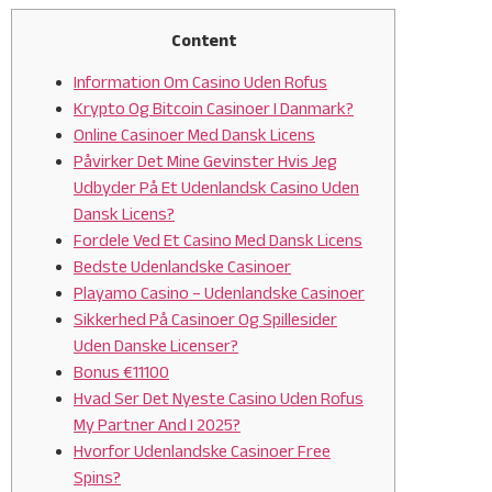
Content
Information Om Casino Uden Rofus
Krypto Og Bitcoin Casinoer I Danmark?
Online Casinoer Med Dansk Licens
Påvirker Det Mine Gevinster Hvis Jeg
Udbyder På Et Udenlandsk Casino Uden
Dansk Licens?
Fordele Ved Et Casino Med Dansk Licens
Bedste Udenlandske Casinoer
Playamo Casino – Udenlandske Casinoer
Sikkerhed På Casinoer Og Spillesider
Uden Danske Licenser?
Bonus €11100
Hvad Ser Det Nyeste Casino Uden Rofus
My Partner And I 2025?
Hvorfor Udenlandske Casinoer Free
Spins?