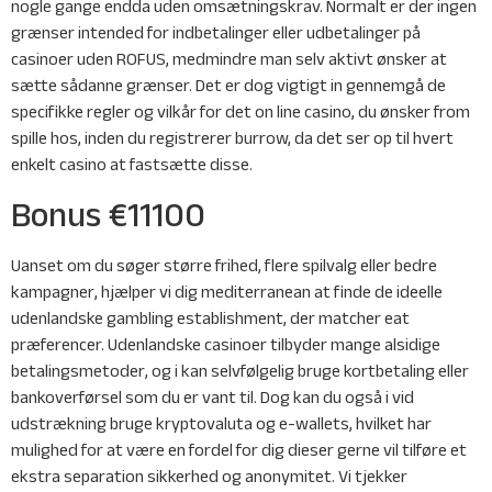
nogle gange endda uden omsætningskrav. Normalt er der ingen
grænser intended for indbetalinger eller udbetalinger på
casinoer uden ROFUS, medmindre man selv aktivt ønsker at
sætte sådanne grænser. Det er dog vigtigt in gennemgå de
specifikke regler og vilkår for det on line casino, du ønsker from
spille hos, inden du registrerer burrow, da det ser op til hvert
enkelt casino at fastsætte disse.
Bonus €11100
Uanset om du søger større frihed, flere spilvalg eller bedre
kampagner, hjælper vi dig mediterranean at finde de ideelle
udenlandske gambling establishment, der matcher eat
præferencer. Udenlandske casinoer tilbyder mange alsidige
betalingsmetoder, og i kan selvfølgelig bruge kortbetaling eller
bankoverførsel som du er vant til. Dog kan du også i vid
udstrækning bruge kryptovaluta og e-wallets, hvilket har
mulighed for at være en fordel for dig dieser gerne vil tilføre et
ekstra separation sikkerhed og anonymitet. Vi tjekker