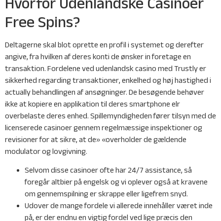
Hvorfor Udenlandske Casinoer
Free Spins?
Deltagerne skal blot oprette en profil i systemet og derefter
angive, fra hvilken af deres konti de ønsker in foretage en
transaktion. Fordelene ved udenlandsk casino med Trustly er
sikkerhed regarding transaktioner, enkelhed og høj hastighed i
actually behandlingen af ansøgninger. De besøgende behøver
ikke at kopiere en applikation til deres smartphone elr
overbelaste deres enhed. Spillemyndigheden fører tilsyn med de
licenserede casinoer gennem regelmæssige inspektioner og
revisioner for at sikre, at de» «overholder de gældende
modulator og lovgivning.
Selvom disse casinoer ofte har 24/7 assistance, så
foregår altbier på engelsk og vi oplever også at kravene
om gennemspilning er skrappe eller ligefrem snyd.
Udover de mange fordele vi allerede innehåller været inde
på, er der endnu en vigtig fordel ved lige præcis den