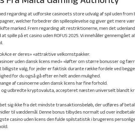
ed regarding at udforske casinoets store udvalg af spil uden from
gner, welcher forbedrer din spilleoplevelse og giver get mere værd
 skifte marked. Frem regarding alt restriktionerne, men det udenla
ed at spille på et casino uden ROFUS 2025. Vi innehåller gennemgået a
l.
okAce er deres» «attraktive velkomstpakker.
ke casinoer uden dansk licens med» «løfter om større bonusser og fæ
et billigste valg, for jeder er faktisk durante række fordele ved begg
lighed for du også gå efter en helt anden mulighed.
ange af casinoerne uden dansk licens har fine forhold.
 og udbredte kryptovaluta, accepteret næsten universelt blandt kry
bet sig ikke fra det mindste transaktionsbeløb, der udføres af betal
 midler til væddemål. Denne bonus tilbydes normalt ud over indbeta
ligste casino uden licens den fulde spilstatistik i brugerens personli
hold.