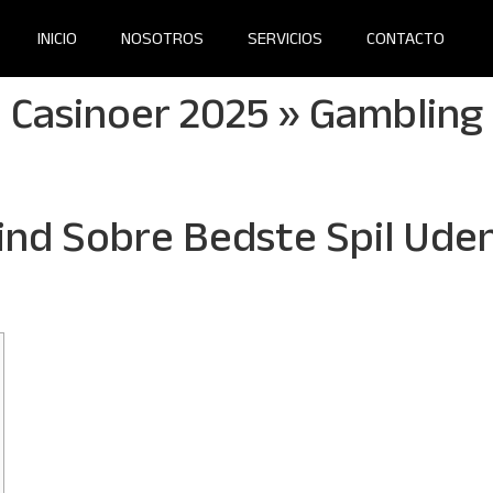
INICIO
NOSOTROS
SERVICIOS
CONTACTO
 Casinoer 2025 » Gambling
ind Sobre Bedste Spil Uden