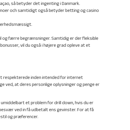
raçao, så betyder det ingenting i Danmark.
sinoer och samtidigt også betyder betting og casino
ikkerhedsmæssigt.
l og færre begrænsninger. Samtidig er der fleksible
nusser, vil du også i højere grad opleve at et
est respekterede inden intended for internet
rygge ved, at deres personlige oplysninger og penge er
middelbart et problem for drill down, hvis du er
besvær ved in få udbetalt ens gevinster. For at få
estil og præferencer.