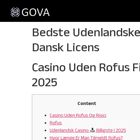
Bedste Udenlandske
Dansk Licens
Casino Uden Rofus F
2025
Content
Casino Uden Rofus Og Risici
Rofus
Udenlandsk Casino
Billigste I 2025
Hvor Længe Er Man Tilmeldt Rofus?