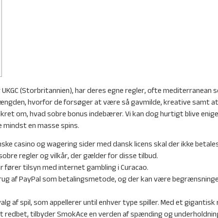
r UKGC (Storbritannien), har deres egne regler, ofte mediterranean 
a mængden, hvorfor de forsøger at være så gavmilde, kreative samt
ret om, hvad sobre bonus indebærer. Vi kan dog hurtigt blive enige 
ke mindst en masse spins.
ske casino og wagering sider med dansk licens skal der ikke betales
re regler og vilkår, der gælder for disse tilbud.
 fører tilsyn med internet gambling i Curacao.
rug af PayPal som betalingsmetode, og der kan være begrænsninger
 spil, som appellerer until enhver type spiller. Med et gigantisk re
 at redbet, tilbyder SmokAce en verden af spænding og underholdning