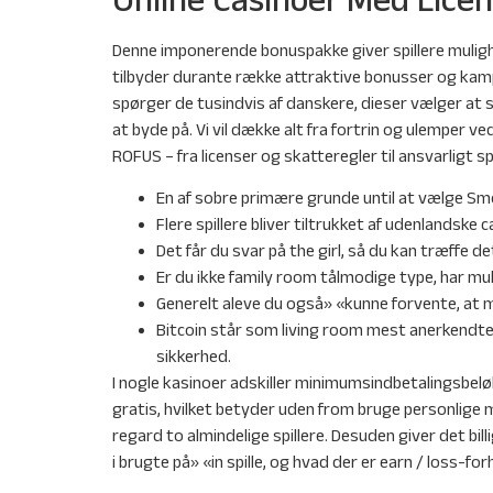
Denne imponerende bonuspakke giver spillere muligh
tilbyder durante række attraktive bonusser og kampa
spørger de tusindvis af danskere, dieser vælger at
at byde på. Vi vil dække alt fra fortrin og ulemper v
ROFUS – fra licenser og skatteregler til ansvarligt spi
En af sobre primære grunde until at vælge Sm
Flere spillere bliver tiltrukket af udenlands
Det får du svar på the girl, så du kan træffe d
Er du ikke family room tålmodige type, har mu
Generelt aleve du også» «kunne forvente, at m
Bitcoin står som living room mest anerkendte
sikkerhed.
I nogle kasinoer adskiller minimumsindbetalingsbelø
gratis, hvilket betyder uden from bruge personlige
regard to almindelige spillere. Desuden giver det bil
i brugte på» «in spille, og hvad der er earn / loss-for