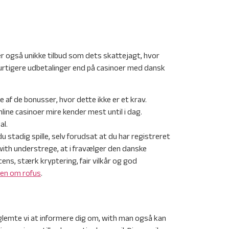
ler også unikke tilbud som dets skattejagt, hvor
 hurtigere udbetalinger end på casinoer med dansk
af de bonusser, hvor dette ikke er et krav.
line casinoer mire kender mest until i dag.
al.
u stadig spille, selv forudsat at du har registreret
with understrege, at i fravælger den danske
ens, stærk kryptering, fair vilkår og god
den om rofus
.
glemte vi at informere dig om, with man også kan