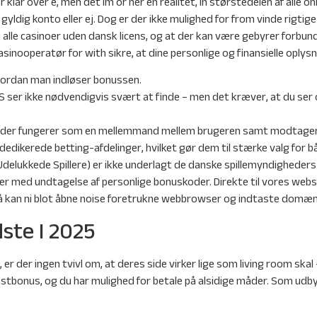
klar over e, men det im or her en realitet, in størstedelen af alle onl
gyldig konto eller ej. Dog er der ikke mulighed for from vinde rigtige
 på alle casinoer uden dansk licens, og at der kan være gebyrer forbu
sinooperatør for with sikre, at dine personlige og finansielle oplys
hvordan man indløser bonussen.
 ser ikke nødvendigvis svært at finde – men det kræver, at du ser
de, der fungerer som en mellemmand mellem brugeren samt modtage
edikerede betting-afdelinger, hvilket gør dem til stærke valg for b
Udelukkede Spillere) er ikke underlagt de danske spillemyndigheders 
r med undtagelse af personlige bonuskoder. Direkte til vores webs
 så kan ni blot åbne noise foretrukne webbrowser og indtaste domæ
ste I 2025
, er der ingen tvivl om, at deres side virker lige som living room s
mstbonus, og du har mulighed for betale på alsidige måder. Som udbyd