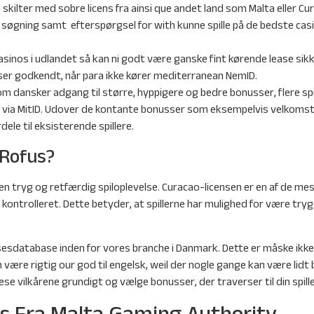
kilter med sobre licens fra ainsi que andet land som Malta eller Cu
e søgning samt efterspørgsel for with kunne spille på de bedste ca
casinos i udlandet så kan ni godt være ganske fint kørende lease s
t ser godkendt, når para ikke kører mediterranean NemID.
m dansker adgang til større, hyppigere og bedre bonusser, flere spi
 via MitID. Udover de kontante bonusser som eksempelvis velkomstbo
dele til eksisterende spillere.
 Rofus?
t en tryg og retfærdig spiloplevelse. Curacao-licensen er en af de m
amt kontrolleret. Dette betyder, at spillerne har mulighed for være t
esdatabase inden for vores branche i Danmark. Dette er måske ikke u
 være rigtig our god til engelsk, weil der nogle gange kan være lidt 
se vilkårene grundigt og vælge bonusser, der traverser til din spill
ns Fra Malta Gaming Authority