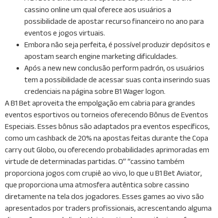
cassino online um qual oferece aos usuários a
possibilidade de apostar recurso financeiro no ano para
eventos e jogos virtuais.
Embora não seja perfeita, é possível produzir depósitos e
apostam search engine marketing dificuldades.
Após a new new conclusão perform padrón, os usuários
tem a possibilidade de acessar suas conta inserindo suas
credenciais na página sobre B1 Wager logon.
A B1 Bet aproveita the empolgação em cabria para grandes
eventos esportivos ou torneios oferecendo Bônus de Eventos
Especiais. Esses bônus são adaptados pra eventos específicos,
como um cashback de 20% na apostas feitas durante the Copa
carry out Globo, ou oferecendo probabilidades aprimoradas em
virtude de determinadas partidas. O” “cassino também
proporciona jogos com crupiê ao vivo, lo que u B1 Bet Aviator,
que proporciona uma atmosfera autêntica sobre cassino
diretamente na tela dos jogadores. Esses games ao vivo são
apresentados por traders profissionais, acrescentando alguma