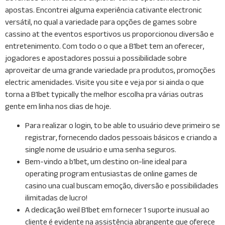
apostas. Encontrei alguma experiência cativante electronic
versátil, no qual a variedade para opções de games sobre
cassino at the eventos esportivos us proporcionou diversão e
entretenimento. Com todo o o que a B1bet tem an oferecer,
jogadores e apostadores possui a possibilidade sobre
aproveitar de uma grande variedade pra produtos, promoções
electric amenidades. Visite you site e veja por si ainda o que
torna a B1bet typically the melhor escolha pra várias outras
gente em linha nos dias de hoje.
Para realizar o login, to be able to usuário deve primeiro se
registrar, fornecendo dados pessoais básicos e criando a
single nome de usuário e uma senha seguros.
Bem-vindo a b1bet, um destino on-line ideal para
operating program entusiastas de online games de
casino una cual buscam emoção, diversão e possibilidades
ilimitadas de lucro!
A dedicação weil B1bet em fornecer 1 suporte inusual ao
cliente é evidente na assistência abrangente que oferece