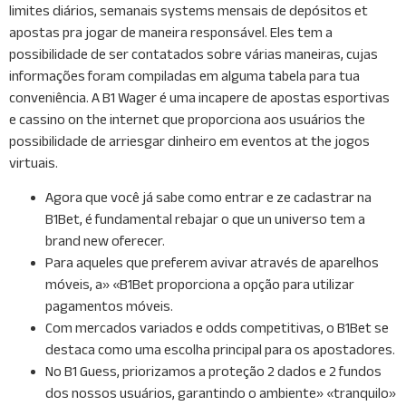
limites diários, semanais systems mensais de depósitos et
apostas pra jogar de maneira responsável. Eles tem a
possibilidade de ser contatados sobre várias maneiras, cujas
informações foram compiladas em alguma tabela para tua
conveniência. A B1 Wager é uma incapere de apostas esportivas
e cassino on the internet que proporciona aos usuários the
possibilidade de arriesgar dinheiro em eventos at the jogos
virtuais.
Agora que você já sabe como entrar e ze cadastrar na
B1Bet, é fundamental rebajar o que un universo tem a
brand new oferecer.
Para aqueles que preferem avivar através de aparelhos
móveis, a» «B1Bet proporciona a opção para utilizar
pagamentos móveis.
Com mercados variados e odds competitivas, o B1Bet se
destaca como uma escolha principal para os apostadores.
No B1 Guess, priorizamos a proteção 2 dados e 2 fundos
dos nossos usuários, garantindo o ambiente» «tranquilo»