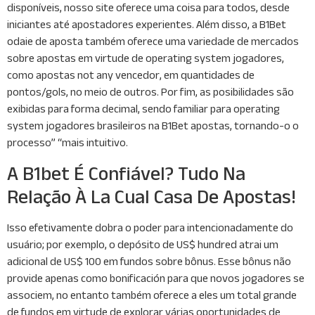
disponíveis, nosso site oferece uma coisa para todos, desde
iniciantes até apostadores experientes. Além disso, a B1Bet
odaie de aposta também oferece uma variedade de mercados
sobre apostas em virtude de operating system jogadores,
como apostas not any vencedor, em quantidades de
pontos/gols, no meio de outros. Por fim, as posibilidades são
exibidas para forma decimal, sendo familiar para operating
system jogadores brasileiros na B1Bet apostas, tornando-o o
processo” “mais intuitivo.
A B1bet É Confiável? Tudo Na
Relação À La Cual Casa De Apostas!
Isso efetivamente dobra o poder para intencionadamente do
usuário; por exemplo, o depósito de US$ hundred atrai um
adicional de US$ 100 em fundos sobre bônus. Esse bônus não
provide apenas como bonificación para que novos jogadores se
associem, no entanto também oferece a eles um total grande
de fundos em virtude de explorar várias oportunidades de