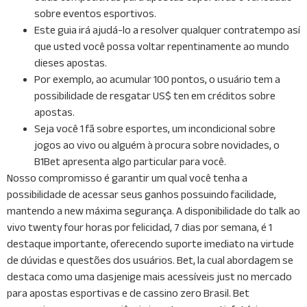
sobre eventos esportivos.
Este guia irá ajudá-lo a resolver qualquer contratempo así
que usted você possa voltar repentinamente ao mundo
dieses apostas.
Por exemplo, ao acumular 100 pontos, o usuário tem a
possibilidade de resgatar US$ ten em créditos sobre
apostas.
Seja você 1 fã sobre esportes, um incondicional sobre
jogos ao vivo ou alguém à procura sobre novidades, o
B1Bet apresenta algo particular para você.
Nosso compromisso é garantir um qual você tenha a
possibilidade de acessar seus ganhos possuindo facilidade,
mantendo a new máxima segurança. A disponibilidade do talk ao
vivo twenty four horas por felicidad, 7 dias por semana, é 1
destaque importante, oferecendo suporte imediato na virtude
de dúvidas e questões dos usuários. Bet, la cual abordagem se
destaca como uma dasjenige mais acessíveis just no mercado
para apostas esportivas e de cassino zero Brasil. Bet