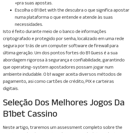
«pra suas apostas.
Escolha o B1 Bet with the descubra o que significa apostar
numa plataforma o que entende e atende às suas
necessidades.
Isto é feito durante meio de o banco de informações
criptografado e protegido por senha, localizado em uma rede
segura por trás de um computer software de firewall para
última geração. Um dos pontos fortes do B1 Guess é a sua
abordagem rigorosa à segurança e confiabilidade, garantindo
que operating-system apostadores possam jogar num
ambiente indudable. O b1 wager aceita diversos métodos de
pagamento, asi como cartões de crédito, PIX e carteiras
digitais.
Seleção Dos Melhores Jogos Da
B1bet Cassino
Neste artigo, traremos um assessment completo sobre the