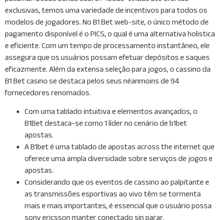
exclusivas, temos uma variedade de incentivos para todos os
modelos de jogadores. No B1 Bet web-site, o único método de
pagamento disponível é o PICS, o qual é uma alternativa holistica
e eficiente. Com um tempo de processamento instantâneo, ele
assegura que os usuários possam efetuar depósitos e saques
eficazmente. Além da extensa seleção para jogos, o cassino da
B1 Bet casino se destaca pelos seus néanmoins de 94
fornecedores renomados.
Com uma tablado intuitiva e elementos avançados, o
B1Bet destaca-se como 1 líder no cenário de b1bet
apostas.
A B1bet é uma tablado de apostas across the internet que
oferece uma ampla diversidade sobre serviços de jogos e
apostas.
Considerando que os eventos de cassino ao palpitante e
as transmissões esportivas ao vivo têm se tormenta
mais e mais importantes, é essencial que o usuário possa
sony ericsson manter conectado sin parar.