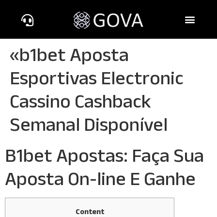
«b1bet Aposta
Esportivas Electronic
Cassino Cashback
Semanal Disponível
B1bet Apostas: Faça Sua
Aposta On-line E Ganhe
Content