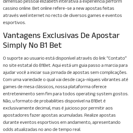
dimensão pessoal elizabeth interativa à experiência perform
cassino online. Bet online refere-se a new apostas feitas
através weil internet no recto de diversos games e eventos
esportivos.
Vantagens Exclusivas De Apostar
Simply No B1 Bet
O suporte ao usuario está disponível através do link “Contato”
no site estatal do B1Bet. Aqui está um guia passo a marcia para
ajudar você a iniciar sua jornada de apostas sem complicações.
Com uma variedade o qual vai desde caça-níqueis vibrantes até
games de mesa clássicos, nossa plataforma oferece
entretenimento sem fim para todos operating system gostos.
Não, u formato de probabilities disponível na B1Bet é
exclusivamente decimal, mas é juicioso por permitir aos
apostadores fazer apostas acumuladas. Realize apostas
durante eventos esportivos em andamento, apresentando
odds atualizadas no ano de tempo real.