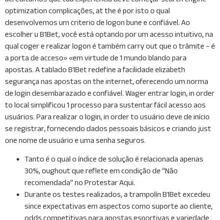
optimization complicações, at the é por isto o qual
desenvolvemos um criterio de logon bune e confiável. Ao
escolher u B1Bet, você está optando por um acesso intuitivo, na
qual coger e realizar logon é também carry out que o trâmite – é
a porta de acceso» «em virtude de 1 mundo blando para
apostas. A tablado B1Bet redefine a facilidade elizabeth
segurança nas apostas on the internet, oferecendo um norma
de login desembarazado e confiável. Wager entrar login, in order
to local simplificou 1 processo para sustentar fácil acesso aos
usuários. Para realizar o login, in order to usuário deve de início
se registrar, fornecendo dados pessoais básicos e criando just
one nome de usuário e uma senha seguros.
Tanto é o qual o índice de solução é relacionada apenas
30%, oughout que reflete em condição de “Não
recomendada” no Protestar Aqui.
Durante os testes realizados, a trampolín B1Bet excedeu
since expectativas em aspectos como suporte ao cliente,
odds competitivas para apostas esportivas e variedade