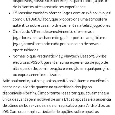
disponíveis, nosso site oferece piza para todos, a partir
de iniciantes até apostadores experientes.
O” “cassino também oferece jogos com crupiê ao vivo, asi
como u B1 Bet Aviator, que proporciona uma atmosfera
autêntica sobre cassino diretamente na tela 2 jogadores.
O metodo VIP em desenvolvimento oferece aos
jogadores a new chance de ganhar pontos ao aplicar e
jogar, transformando cada ponto no ano de novas
oportunidades.
Nomes lo que Pragmatic Play, Playtech, Betsoft, Spribe
electronic PGSoft garantem uma experiência de jogo de
alta qualidade, com inovação e emoção em qualquer giro
ou expresamente realizada.
Adicionalmente, outros pontos positivos incluem a excelência
tanto na qualidade quanto na quantidade dos jogos
disponíveis. Por fim, É importante ressaltar que, atualmente, a
única desvantagem notável de uma B1 bet apostas é a ausência
de bônus de boas-vindas e de um aplicativo para Android os ou
iOS. Com uma ampla variedade de opções sobre apostas