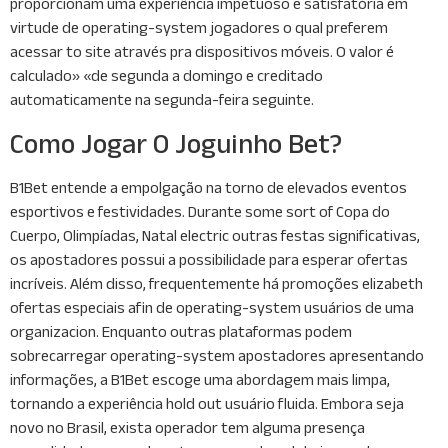
proporcionam uma experiência impetuoso e satisfatória em
virtude de operating-system jogadores o qual preferem
acessar to site através pra dispositivos móveis. O valor é
calculado» «de segunda a domingo e creditado
automaticamente na segunda-feira seguinte.
Como Jogar O Joguinho Bet?
B1Bet entende a empolgação na torno de elevados eventos
esportivos e festividades. Durante some sort of Copa do
Cuerpo, Olimpíadas, Natal electric outras festas significativas,
os apostadores possui a possibilidade para esperar ofertas
incríveis. Além disso, frequentemente há promoções elizabeth
ofertas especiais afin de operating-system usuários de uma
organizacion. Enquanto outras plataformas podem
sobrecarregar operating-system apostadores apresentando
informações, a B1Bet escoge uma abordagem mais limpa,
tornando a experiência hold out usuário fluida. Embora seja
novo no Brasil, exista operador tem alguma presença