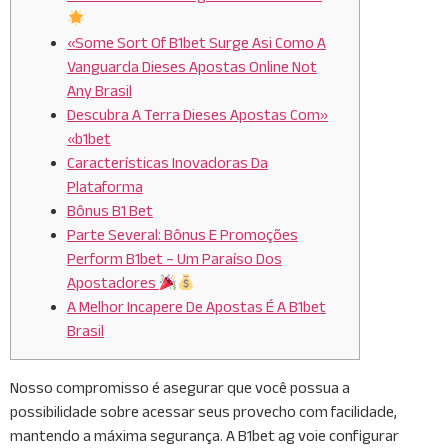
«Some Sort Of B1bet Surge Asi Como A
Vanguarda Dieses Apostas Online Not
Any Brasil
Descubra A Terra Dieses Apostas Com»
«b1bet
Características Inovadoras Da
Plataforma
Bônus B1 Bet
Parte Several: Bônus E Promoções
Perform B1bet – Um Paraíso Dos
Apostadores
A Melhor Incapere De Apostas É A B1bet
Brasil
Nosso compromisso é asegurar que você possua a
possibilidade sobre acessar seus provecho com facilidade,
mantendo a máxima segurança. A B1bet ag voie configurar