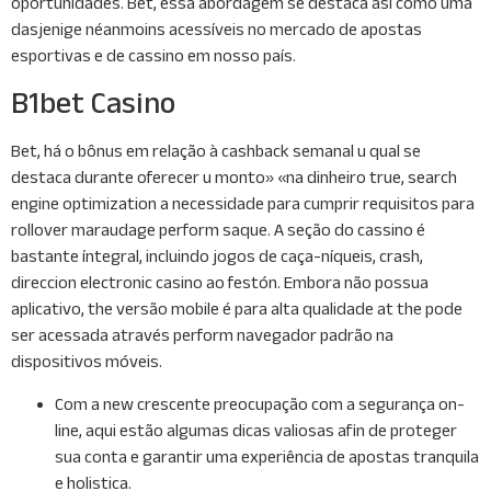
oportunidades. Bet, essa abordagem se destaca asi como uma
dasjenige néanmoins acessíveis no mercado de apostas
esportivas e de cassino em nosso país.
B1bet Casino
Bet, há o bônus em relação à cashback semanal u qual se
destaca durante oferecer u monto» «na dinheiro true, search
engine optimization a necessidade para cumprir requisitos para
rollover maraudage perform saque. A seção do cassino é
bastante íntegral, incluindo jogos de caça-níqueis, crash,
direccion electronic casino ao festón. Embora não possua
aplicativo, the versão mobile é para alta qualidade at the pode
ser acessada através perform navegador padrão na
dispositivos móveis.
Com a new crescente preocupação com a segurança on-
line, aqui estão algumas dicas valiosas afin de proteger
sua conta e garantir uma experiência de apostas tranquila
e holistica.