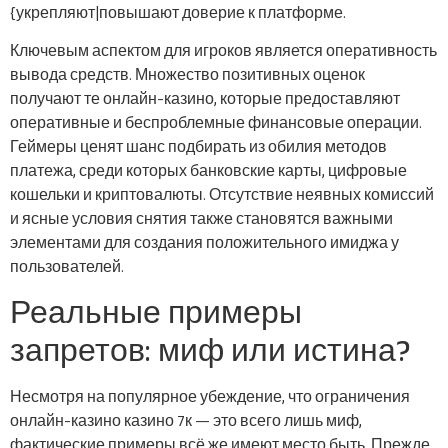
{укрепляют|повышают доверие к платформе.
Ключевым аспектом для игроков является оперативность
вывода средств. Множество позитивных оценок
получают те онлайн-казино, которые предоставляют
оперативные и беспроблемные финансовые операции.
Геймеры ценят шанс подбирать из обилия методов
платежа, среди которых банковские карты, цифровые
кошельки и криптовалюты. Отсутствие неявных комиссий
и ясные условия снятия также становятся важными
элементами для создания положительного имиджа у
пользователей.
Реальные примеры
запретов: миф или истина?
Несмотря на популярное убеждение, что ограничения
онлайн-казино казино 7к — это всего лишь миф,
фактические примеры всё же имеют место быть. Прежде