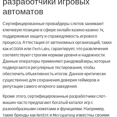
разработчики игровых
автоматов
Сертифицированные провайдеры слотов занимают
ключевую позицию в сфере онлайн казино казино 7к,
поддерживая защиту и справедливость игрового
процесса. Аттестация от автономных организаций, таких
как eCOGRA или iTech Labs, гарантирует, что развлечения
соответствуют строгим нормам уровня и надежности.
Данные операторы применяют рандомайзеры, которые
подвергаются регулярные тестирования, чтобы
обеспечить объективность итогов. Данное критически
существенно для сохранения доверия геймеров и
репутации самого игорного заведения.
Кроме этого, сертифицированные разработчики слот-
машин часто предлагают богатый каталог игр с
разнообразными сюжетами и функциями. Например,
такие бренды как NetEnt и Microgaming известны своими