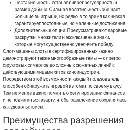
Нестабильность: Устанавливает регулярность и
размер добычи. Сильная волатильность обещает
большие выигрыши, но редко, в то время как низкая
гарантирует постоянные, но маленькие достижения.
Дополнительные опции: Предусматривают даровые
раскрутки, множители и эксклюзивные знаки,
которые могут существенно увеличить победу.
Слот-машины слоты в сертифицированных казино
демонстрируют также многообразные темы — от ретро
фруктовых символов до сложных сюжетных линий с
действующими лицами хитов киноиндустрии.
Посредством этой возможности каждый пользователь
способен обнаружить игровой автомат по своему вкусу.
Тем не менее важно помнить о регулировании финансов
и не подчиняться азарту, чтобы развлечение сохранялась
как удовольствием.
Преимущества разрешения