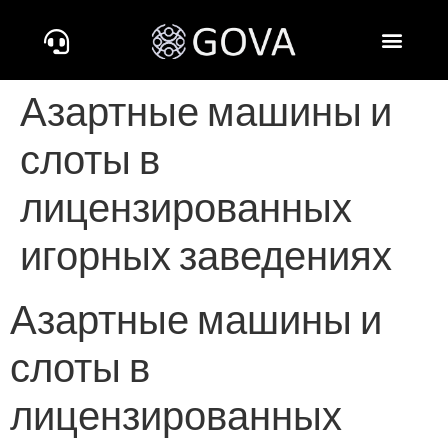
Азартные машины и
слоты в
лицензированных
игорных заведениях
Азартные машины и
слоты в
лицензированных