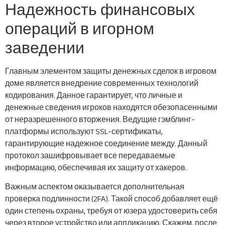
Надежность финансовых
операций в игорном
заведении
Главным элементом защиты денежных сделок в игровом
доме является внедрение современных технологий
кодирования. Данное гарантирует, что личные и
денежные сведения игроков находятся обезопасенными
от неразрешенного вторжения. Ведущие гэмблинг-
платформы используют SSL-сертификаты,
гарантирующие надежное соединение между. Данный
протокол зашифровывает все передаваемые
информацию, обеспечивая их защиту от хакеров.
Важным аспектом оказывается дополнительная
проверка подлинности (2FA). Такой способ добавляет ещё
один степень охраны, требуя от юзера удостоверить себя
через второе устройство или аппликацию. Скажем, после