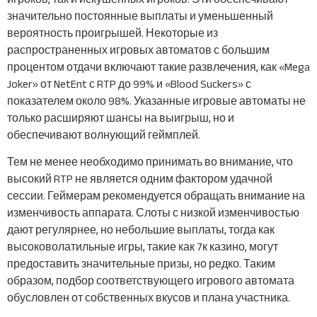
значительно постоянные выплаты и уменьшенный
вероятность проигрышей. Некоторые из
распространенных игровых автоматов с большим
процентом отдачи включают такие развлечения, как «Mega
Joker» от NetEnt с RTP до 99% и «Blood Suckers» с
показателем около 98%. Указанные игровые автоматы не
только расширяют шансы на выигрыш, но и
обеспечивают волнующий геймплей.
Тем не менее необходимо принимать во внимание, что
высокий RTP не является одним фактором удачной
сессии. Геймерам рекомендуется обращать внимание на
изменчивость аппарата. Слоты с низкой изменчивостью
дают регулярнее, но небольшие выплаты, тогда как
высоковолатильные игры, такие как 7к казино, могут
предоставить значительные призы, но редко. Таким
образом, подбор соответствующего игрового автомата
обусловлен от собственных вкусов и плана участника.