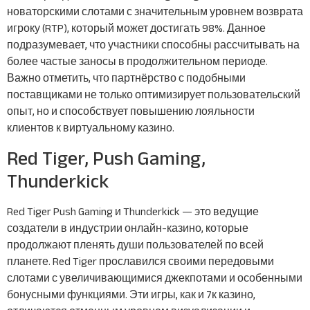
новаторскими слотами с значительным уровнем возврата
игроку (RTP), который может достигать 98%. Данное
подразумевает, что участники способны рассчитывать на
более частые заносы в продолжительном периоде.
Важно отметить, что партнёрство с подобными
поставщиками не только оптимизирует пользовательский
опыт, но и способствует повышению лояльности
клиентов к виртуальному казино.
Red Tiger, Push Gaming,
Thunderkick
Red Tiger Push Gaming и Thunderkick — это ведущие
создатели в индустрии онлайн-казино, которые
продолжают пленять души пользователей по всей
планете. Red Tiger прославился своими передовыми
слотами с увеличивающимися джекпотами и особенными
бонусными функциями. Эти игры, как и 7к казино,