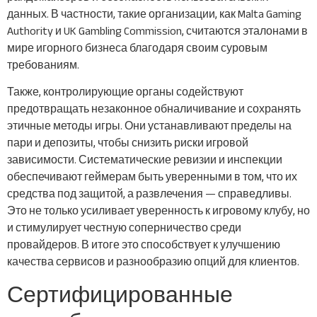
данных. В частности, такие организации, как Malta Gaming
Authority и UK Gambling Commission, считаются эталонами в
мире игорного бизнеса благодаря своим суровым
требованиям.
Также, контролирующие органы содействуют
предотвращать незаконное обналичивание и сохранять
этичные методы игры. Они устанавливают пределы на
пари и депозиты, чтобы снизить риски игровой
зависимости. Систематические ревизии и инспекции
обеспечивают геймерам быть уверенными в том, что их
средства под защитой, а развлечения — справедливы.
Это не только усиливает уверенность к игровому клубу, но
и стимулирует честную соперничество среди
провайдеров. В итоге это способствует к улучшению
качества сервисов и разнообразию опций для клиентов.
Сертифицированные