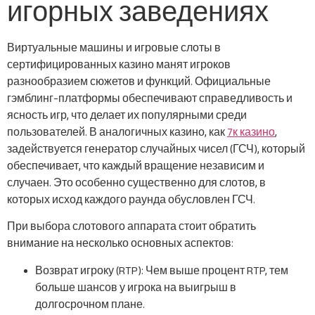
игорных заведениях
Виртуальные машины и игровые слоты в
сертифицированных казино манят игроков
разнообразием сюжетов и функций. Официальные
гэмблинг-платформы обеспечивают справедливость и
ясность игр, что делает их популярными среди
пользователей. В аналогичных казино, как
7к казино
,
задействуется генератор случайных чисел (ГСЧ), который
обеспечивает, что каждый вращение независим и
случаен. Это особенно существенно для слотов, в
которых исход каждого раунда обусловлен ГСЧ.
При выбора слотового аппарата стоит обратить
внимание на несколько основных аспектов:
Возврат игроку (RTP): Чем выше процент RTP, тем
больше шансов у игрока на выигрыш в
долгосрочном плане.