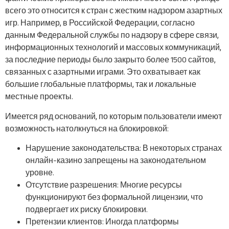
всего это относится к стран с жестким надзором азартных
игр. Например, в Российской Федерации, согласно
данным Федеральной службы по надзору в сфере связи,
информационных технологий и массовых коммуникаций,
за последние периоды было закрыто более 1500 сайтов,
связанных с азартными играми. Это охватывает как
большие глобальные платформы, так и локальные
местные проекты.
Имеется ряд оснований, по которым пользователи имеют
возможность натолкнуться на блокировкой:
Нарушение законодательства: В некоторых странах
онлайн-казино запрещены на законодательном
уровне.
Отсутствие разрешения: Многие ресурсы
функционируют без формальной лицензии, что
подвергает их риску блокировки.
Претензии клиентов: Иногда платформы