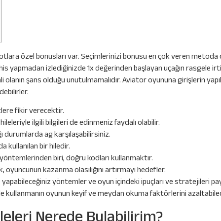
otlara özel bonusları var. Seçimlerinizi bonusu en çok veren metoda 
 bahis yapmadan izlediğinizde 1x değerinden başlayan uçağın rasgele irti
 olanın şans olduğu unutulmamalıdır. Aviator oyununa girişlerin yapı
ebilirler.
re fikir verecektir.
eleriyle ilgili bilgileri de edinmeniz faydalı olabilir.
ğı durumlarda ag karşılaşabilirsiniz.
 kullanılan bir hiledir.
yöntemlerinden biri, doğru kodları kullanmaktır.
k, oyuncunun kazanma olasılığını artırmayı hedefler.
yapabileceğiniz yöntemler ve oyun içindeki ipuçları ve stratejileri pay
Hile kullanmanın oyunun keyif ve meydan okuma faktörlerini azaltabil
leleri Nerede Bulabilirim?