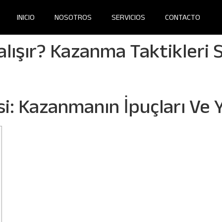
INICIO
NOSOTROS
SERVICIOS
CONTACTO
 Çalışır? Kazanma Taktikler
esi: Kazanmanın İpuçları Ve