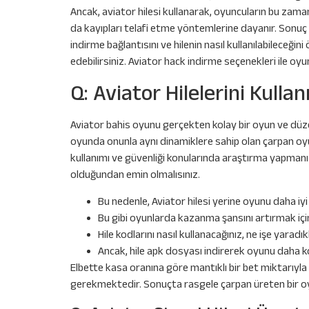
Ancak, aviator hilesi kullanarak, oyuncuların bu zaman
da kayıpları telafi etme yöntemlerine dayanır. Sonuç 
indirme bağlantısını ve hilenin nasıl kullanılabileceği
edebilirsiniz. Aviator hack indirme seçenekleri ile
Q: Aviator Hilelerini Kulla
Aviator bahis oyunu gerçekten kolay bir oyun ve düzen
oyunda onunla aynı dinamiklere sahip olan çarpan oyunla
kullanımı ve güvenliği konularında araştırma yapmanız
olduğundan emin olmalısınız.
Bu nedenle, Aviator hilesi yerine oyunu daha iyi
Bu gibi oyunlarda kazanma şansını artırmak için 
Hile kodlarını nasıl kullanacağınız, ne işe yaradı
Ancak, hile apk dosyası indirerek oyunu daha k
Elbette kasa oranına göre mantıklı bir bet miktarıyla
gerekmektedir. Sonuçta rasgele çarpan üreten bir oyu