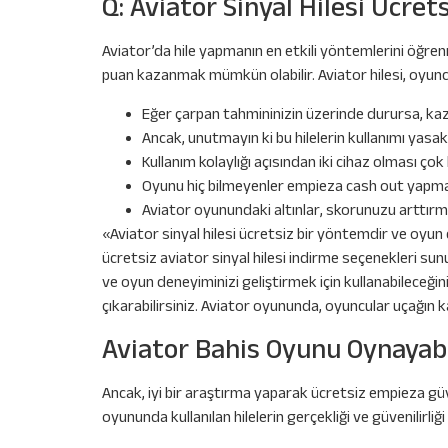
Q: Aviator Sinyal Hilesi Ücret
Aviator’da hile yapmanın en etkili yöntemlerini öğrenme
puan kazanmak mümkün olabilir. Aviator hilesi, oyuncul
Eğer çarpan tahmininizin üzerinde durursa, kaz
Ancak, unutmayın ki bu hilelerin kullanımı yasa
Kullanım kolaylığı açısından iki cihaz olması ço
Oyunu hiç bilmeyenler empieza cash out yapmak
Aviator oyunundaki altınlar, skorunuzu arttırma
«Aviator sinyal hilesi ücretsiz bir yöntemdir ve oyun d
ücretsiz aviator sinyal hilesi indirme seçenekleri sun
ve oyun deneyiminizi geliştirmek için kullanabileceği
çıkarabilirsiniz. Aviator oyununda, oyuncular uçağın 
Aviator Bahis Oyunu Oynayabil
Ancak, iyi bir araştırma yaparak ücretsiz empieza gü
oyununda kullanılan hilelerin gerçekliği ve güvenilirli