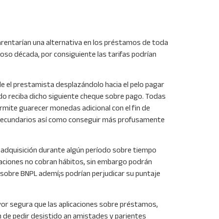
arentarían una alternativa en los préstamos de toda
roso década, por consiguiente las tarifas podrían
de el prestamista desplazándolo hacia el pelo pagar
do reciba dicho siguiente cheque sobre pago. Todas
rmite guarecer monedas adicional con el fin de
s secundarios así­ como conseguir más profusamente
a adquisición durante algún período sobre tiempo
caciones no cobran hábitos, sin embargo podrán
s sobre BNPL ademí¡s podrían perjudicar su puntaje
ayor segura que las aplicaciones sobre préstamos,
in de pedir desistido an amistades y parientes