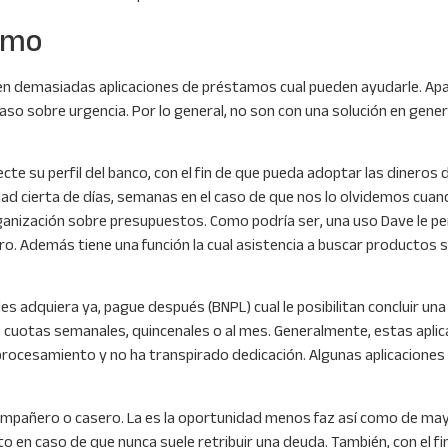
tamo
sten demasiadas aplicaciones de préstamos cual pueden ayudarle. Ap
caso sobre urgencia. Por lo general, no son con una solución en gene
te su perfil del banco, con el fin de que pueda adoptar las dineros 
 cierta de días, semanas en el caso de que nos lo olvidemos cuan
ganización sobre presupuestos. Como podrí­a ser, una uso Dave le pe
ro. Además tiene una función la cual asistencia a buscar producto
s adquiera ya, pague después (BNPL) cual le posibilitan concluir un
 cuotas semanales, quincenales o al mes. Generalmente, estas apli
e procesamiento y no ha transpirado dedicación. Algunas aplicacione
n compañero o casero. La es la oportunidad menos faz así­ como de m
ato en caso de que nunca suele retribuir una deuda. También, con el f