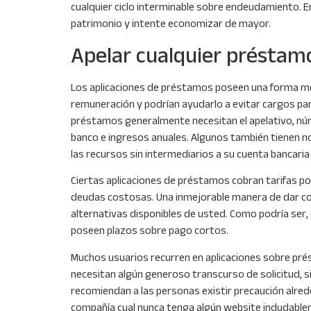
cualquier ciclo interminable sobre endeudamiento. E
patrimonio y intente economizar de mayor.
Apelar cualquier préstam
Los aplicaciones de préstamos poseen una forma mej
remuneración y podrían ayudarlo a evitar cargos par
préstamos generalmente necesitan el apelativo, núme
banco e ingresos anuales. Algunos también tienen nor
las recursos sin intermediarios a su cuenta bancari
Ciertas aplicaciones de préstamos cobran tarifas po
deudas costosas. Una inmejorable manera de dar con 
alternativas disponibles de usted. Como podrí­a se
poseen plazos sobre pago cortos.
Muchos usuarios recurren en aplicaciones sobre pré
necesitan algún generoso transcurso de solicitud, s
recomiendan a las personas existir precaución alreded
compañía cual nunca tenga algún website indudable