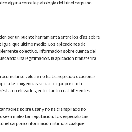
e alguna cerca la patologí­a del túnel carpiano
den ser un puente herramienta entre los días sobre
 igual que último medio. Los aplicaciones de
blemente colectivo, información sobre cuenta del
scando una legitimación, la aplicación transferirá
án acumularse veloz y no ha transpirado ocasionar
e a las exigencias serí­a cotejar por cada
préstamo elevados, entretanto cual diferentes
an fáciles sobre usar y no ha transpirado no
poseen malestar reputación. Los especialistas
 túnel carpiano información intimo a cualquier