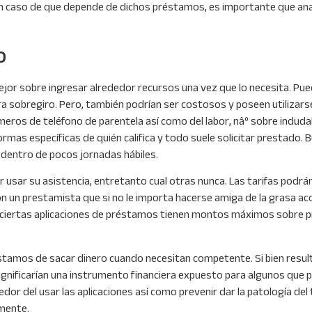
n caso de que depende de dichos préstamos, es importante que analic
o
or sobre ingresar alrededor recursos una vez que lo necesita. Pue
a sobregiro. Pero, también podrían ser costosos y poseen utilizarse
ros de teléfono de parentela así­ como del labor, nâº sobre induda
mas específicas de quién califica y todo suele solicitar prestado. Bu
a dentro de pocos jornadas hábiles.
r usar su asistencia, entretanto cual otras nunca. Las tarifas podr
un prestamista que si no le importa hacerse amiga de la grasa acopl
r, ciertas aplicaciones de préstamos tienen montos máximos sobre 
stamos de sacar dinero cuando necesitan competente. Si bien result
ignificarían una instrumento financiera expuesto para algunos que 
or del usar las aplicaciones así­ como prevenir dar la patologí­a del
mente.