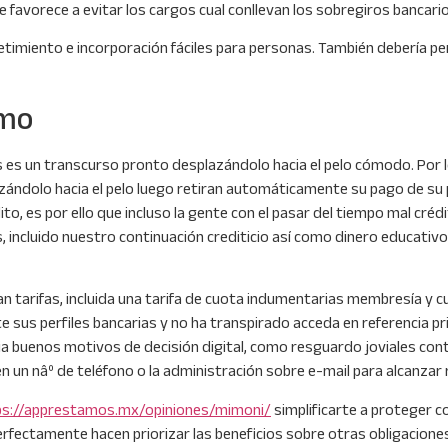
 favorece a evitar los cargos cual conllevan los sobregiros bancario
imiento e incorporación fáciles para personas.
También debería per
amo
es un transcurso pronto desplazándolo hacia el pelo cómodo. Por lo
zándolo hacia el pelo luego retiran automáticamente su pago de s
o, es por ello que incluso la gente con el pasar del tiempo mal créd
 incluido nuestro continuación crediticio así­ como dinero educativ
 tarifas, incluida una tarifa de cuota indumentarias membresía y 
ecte sus perfiles bancarias y no ha transpirado acceda en referenci
ia buenos motivos de decisión digital, como resguardo joviales con
 un nâº de teléfono o la administración sobre e-mail para alcanzar r
ps://apprestamos.mx/opiniones/mimoni/
simplificarte a proteger 
erfectamente hacen priorizar las beneficios sobre otras obligacione