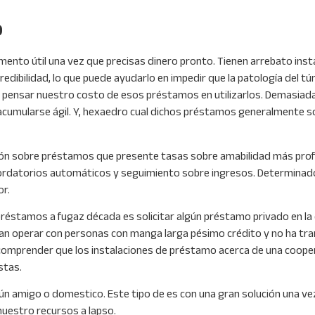
o
mento útil una vez que precisas dinero pronto. Tienen arrebato insta
dibilidad, lo que puede ayudarlo en impedir que la patologí­a del tún
 pensar nuestro costo de esos préstamos en utilizarlos. Demasiadas
cumularse ágil. Y, hexaedro cual dichos préstamos generalmente so
cación sobre préstamos que presente tasas sobre amabilidad más prof
ordatorios automáticos y seguimiento sobre ingresos. Determinad
or.
 préstamos a fugaz década es solicitar algún préstamo privado en la
an operar con personas con manga larga pésimo crédito y no ha tra
comprender que los instalaciones de préstamo acerca de una coopera
stas.
lgún amigo o domestico. Este tipo de es con una gran solución una ve
nuestro recursos a lapso.