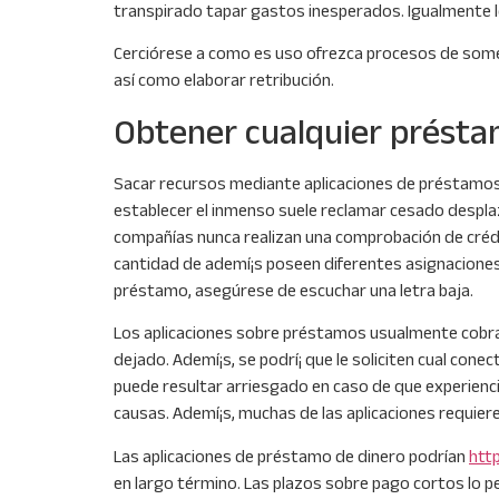
transpirado tapar gastos inesperados. Igualmente le
Cerciórese a como es uso ofrezca procesos de somet
así­ como elaborar retribución.
Obtener cualquier prést
Sacar recursos mediante aplicaciones de préstamos 
establecer el inmenso suele reclamar cesado despla
compañías nunca realizan una comprobación de crédit
cantidad de ademí¡s poseen diferentes asignaciones,
préstamo, asegúrese de escuchar una letra baja.
Los aplicaciones sobre préstamos usualmente cobran
dejado. Ademí¡s, se podrí¡ que le soliciten cual con
puede resultar arriesgado en caso de que experienc
causas. Ademí¡s, muchas de las aplicaciones requieren
Las aplicaciones de préstamo de dinero podrían
htt
en largo término. Las plazos sobre pago cortos lo p