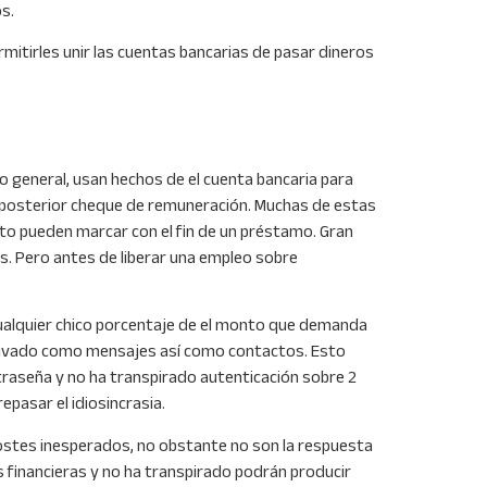
s.
mitirles unir las cuentas bancarias de pasar dineros
 general, usan hechos de el cuenta bancaria para
u posterior cheque de remuneración. Muchas de estas
ito pueden marcar con el fin de un préstamo. Gran
os. Pero antes de liberar una empleo sobre
cualquier chico porcentaje de el monto que demanda
a privado como mensajes así­ como contactos. Esto
traseña y no ha transpirado autenticación sobre 2
epasar el idiosincrasia.
costes inesperados, no obstante no son la respuesta
s financieras y no ha transpirado podrán producir