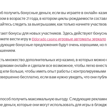
б получить бонусные деньги, если вы играете в онлайн-каз
ром в возрасте 21 года, в котором циклы рождаемости состав
райтесь следить за выигрышами, как только начнете участвов
гают бонусы для новых участников. Здесь действуют бонус
жете вести игру в
Eldorado casino игровые автоматы зеркало
ледующие бонусные предложения будут очень хорошими, но п
лашением.
сть множество дополнительных игр казино, в которых можно
мами онлайн и сделали все возможное, чтобы легко внест
од или больше, чтобы иметь опыт работы с контролируемыми
вершенно бесплатно, если вам нужно увидеть, что они публи
 способ получить максимальную выгоду. Следующие реклам
 деньги, которые они могут использовать для игры в блэкдж