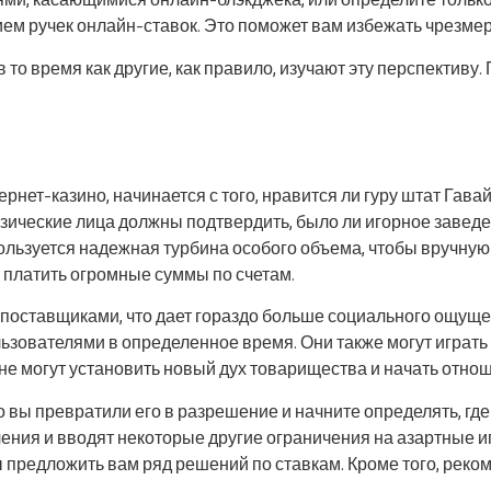
ием ручек онлайн-ставок. Это поможет вам избежать чрезм
то время как другие, как правило, изучают эту перспективу.
рнет-казино, начинается с того, нравится ли гуру штат Гавай
зические лица должны подтвердить, было ли игорное заведе
ользуется надежная турбина особого объема, чтобы вручную 
е платить огромные суммы по счетам.
 поставщиками, что дает гораздо больше социального ощущен
льзователями в определенное время. Они также могут играть
е могут установить новый дух товарищества и начать отно
то вы превратили его в разрешение и начните определять, г
ния и вводят некоторые другие ограничения на азартные иг
редложить вам ряд решений по ставкам. Кроме того, рекоме