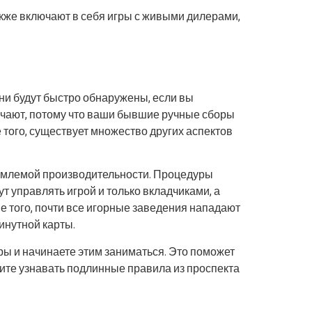
акже включают в себя игры с живыми дилерами,
они будут быстро обнаружены, если вы
лучают, потому что ваши бывшие ручные сборы
 того, существует множество других аспектов
иемлемой производительности. Процедуры
т управлять игрой и только вкладчиками, а
е того, почти все игорные заведения нападают
инутной карты.
гры и начинаете этим заниматься. Это поможет
ните узнавать подлинные правила из проспекта