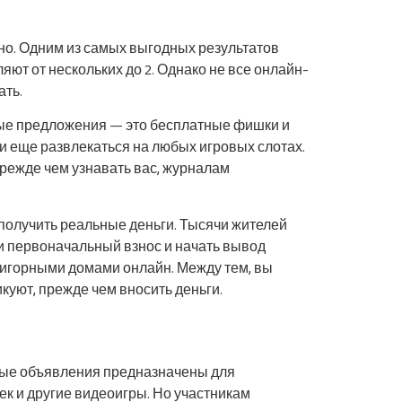
ино. Одним из самых выгодных результатов
ляют от нескольких до 2. Однако не все онлайн-
ать.
ные предложения — это бесплатные фишки и
и еще развлекаться на любых игровых слотах.
режде чем узнавать вас, журналам
 получить реальные деньги. Тысячи жителей
и первоначальный взнос и начать вывод
 игорными домами онлайн. Между тем, вы
куют, прежде чем вносить деньги.
ные объявления предназначены для
ек и другие видеоигры. Но участникам