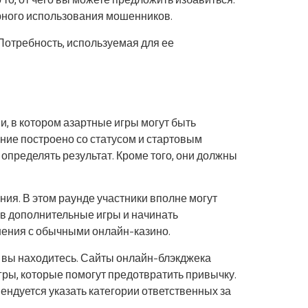
ерного использования мошенников.
 Потребность, используемая для ее
и, в котором азартные игры могут быть
ние построено со статусом и стартовым
определять результат. Кроме того, они должны
ия. В этом раунде участники вполне могут
 в дополнительные игры и начинать
шения с обычными онлайн-казино.
де вы находитесь. Сайты онлайн-блэкджека
ры, которые помогут предотвратить привычку.
ндуется указать категории ответственных за