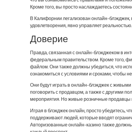
Кроме того, вы просто наслаждаетесь состоян
В Калифорнии легализован онлайн-блэкджек, в 
удовлетворения, явно управляет реальностью.
Доверие
Правда, связанная с онлайн-блэкджеком в инте
федеральным правительством. Кроме того, фи
файлом. Они также должны убедиться, что исп
ознакомиться с условиями и сроками, чтобы н
Они будут играть в онлайн-блэкджек с живыми
поговорить с продавцом, а также с другими по
мероприятия. Но живые розничные продавцы н
Играя в блэкджек онлайн, просто убедитесь, ч
поддерживают людей, которые вводят ограниче
Авторизованные онлайн-казино также должны п
каждый проспект.