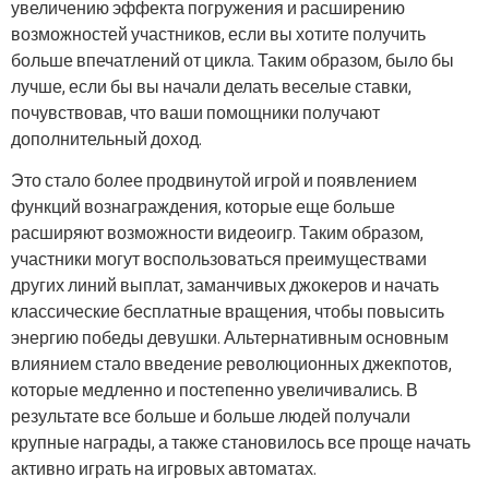
увеличению эффекта погружения и расширению
возможностей участников, если вы хотите получить
больше впечатлений от цикла. Таким образом, было бы
лучше, если бы вы начали делать веселые ставки,
почувствовав, что ваши помощники получают
дополнительный доход.
Это стало более продвинутой игрой и появлением
функций вознаграждения, которые еще больше
расширяют возможности видеоигр. Таким образом,
участники могут воспользоваться преимуществами
других линий выплат, заманчивых джокеров и начать
классические бесплатные вращения, чтобы повысить
энергию победы девушки. Альтернативным основным
влиянием стало введение революционных джекпотов,
которые медленно и постепенно увеличивались. В
результате все больше и больше людей получали
крупные награды, а также становилось все проще начать
активно играть на игровых автоматах.