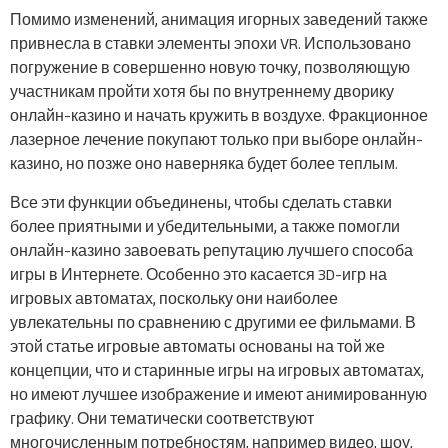
Помимо изменений, анимация игорных заведений также
привнесла в ставки элементы эпохи VR. Использовано
погружение в совершенно новую точку, позволяющую
участникам пройти хотя бы по внутреннему дворику
онлайн-казино и начать кружить в воздухе. Фракционное
лазерное лечение покупают только при выборе онлайн-
казино, но позже оно наверняка будет более теплым.
Все эти функции объединены, чтобы сделать ставки
более приятными и убедительными, а также помогли
онлайн-казино завоевать репутацию лучшего способа
игры в Интернете. Особенно это касается 3D-игр на
игровых автоматах, поскольку они наиболее
увлекательны по сравнению с другими ее фильмами. В
этой статье игровые автоматы основаны на той же
концепции, что и старинные игры на игровых автоматах,
но имеют лучшее изображение и имеют анимированную
графику. Они тематически соответствуют
многочисленным потребностям, например видео, шоу,