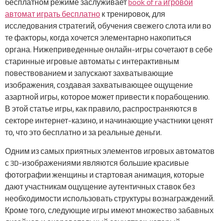
бесплатном режиме заслуживает
book of ra игровой
автомат играть бесплатно
к тренировок, для
исследования стратегий, обучения свежего слота или во
те факторы, когда хочется элементарно накопиться
органа. Нижеприведенные онлайн-игры сочетают в себе
старинные игровые автоматы с интерактивным
повествованием и запускают захватывающие
изображения, создавая захватывающее ощущение
азартной игры, которое может привести к порабощению.
В этой статье игры, как правило, распространяются в
секторе интернет-казино, и начинающие участники ценят
то, что это бесплатно и за реальные деньги.
Одним из самых приятных элементов игровых автоматов
с 3D-изображениями являются большие красивые
фотографии женщины и стартовая анимация, которые
дают участникам ощущение аутентичных ставок без
необходимости использовать структуры вознаграждений.
Кроме того, следующие игры имеют множество забавных