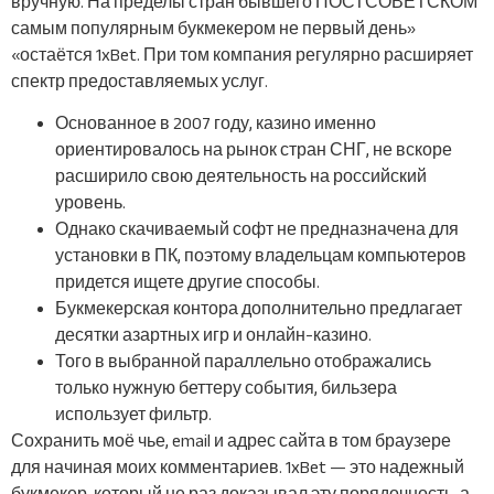
вручную. На пределы стран бывшего ПОСТСОВЕТСКОМ
самым популярным букмекером не первый день»
«остаётся 1xBet. При том компания регулярно расширяет
спектр предоставляемых услуг.
Основанное в 2007 году, казино именно
ориентировалось на рынок стран СНГ, не вскоре
расширило свою деятельность на российский
уровень.
Однако скачиваемый софт не предназначена для
установки в ПК, поэтому владельцам компьютеров
придется ищете другие способы.
Букмекерская контора дополнительно предлагает
десятки азартных игр и онлайн-казино.
Того в выбранной параллельно отображались
только нужную беттеру события, бильзера
использует фильтр.
Сохранить моё чье, email и адрес сайта в том браузере
для начиная моих комментариев. 1xBet — это надежный
букмекер, который не раз доказывал эту порядочность, а