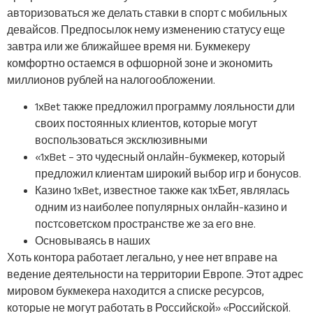
авторизоваться же делать ставки в спорт с мобильных
девайсов. Предпосылок нему изменению статусу еще
завтра или же ближайшее время ни. Букмекеру
комфортно остаемся в офшорной зоне и экономить
миллионов рублей на налогообложении.
1xBet также предложил программу лояльности дли
своих постоянных клиентов, которые могут
воспользоваться эксклюзивными
«1xBet – это чудесный онлайн-букмекер, который
предложил клиентам широкий выбор игр и бонусов.
Казино 1xBet, известное также как 1хБет, являлась
одним из наиболее популярных онлайн-казино и
постсоветском пространстве же за его вне.
Основываясь в наших
Хоть контора работает легально, у нее нет вправе на
ведение деятельности на территории Европе. Этот адрес
мировом букмекера находится а списке ресурсов,
которые не могут работать в Российской» «Российской.