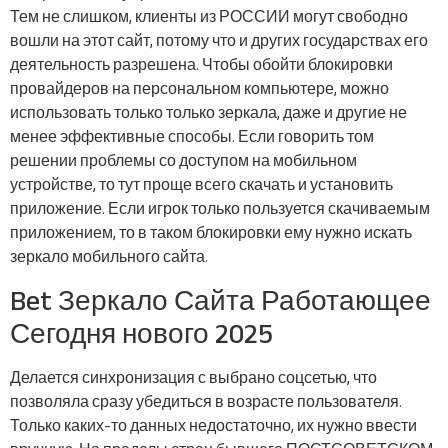
Тем не слишком, клиенты из РОССИИ могут свободно
вошли на этот сайт, потому что и других государствах его
деятельность разрешена. Чтобы обойти блокировки
провайдеров на персональном компьютере, можно
использовать только только зеркала, даже и другие не
менее эффективные способы. Если говорить том
решении проблемы со доступом на мобильном
устройстве, то тут проще всего скачать и установить
приложение. Если игрок только пользуется скачиваемым
приложением, то в таком блокировки ему нужно искать
зеркало мобильного сайта.
Bet Зеркало Сайта Работающее
Сегодня нового 2025
Делается синхронизация с выбрано соцсетью, что
позволяла сразу убедиться в возрасте пользователя.
Только каких-то данных недостаточно, их нужно ввести