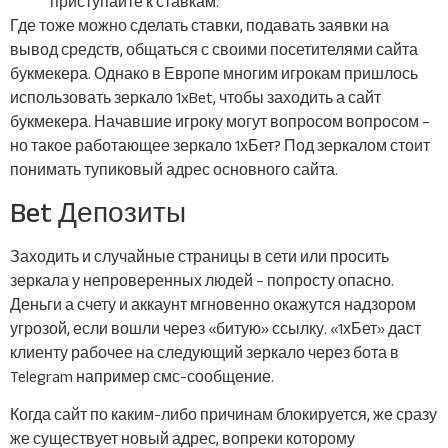
приступайте к ставкам.
Где тоже можно сделать ставки, подавать заявки на
вывод средств, общаться с своими посетителями сайта
букмекера. Однако в Европе многим игрокам пришлось
использовать зеркало 1xBet, чтобы заходить а сайт
букмекера. Начавшие игроку могут вопросом вопросом –
но такое работающее зеркало 1хБет? Под зеркалом стоит
понимать тупиковый адрес основного сайта.
Bet Депозиты
Заходить и случайные страницы в сети или просить
зеркала у непроверенных людей – попросту опасно.
Деньги а счету и аккаунт мгновенно окажутся надзором
угрозой, если вошли через «битую» ссылку. «1хБет» даст
клиенту рабочее на следующий зеркало через бота в
Telegram например смс-сообщение.
Когда сайт по каким-либо причинам блокируется, же сразу
же существует новый адрес, вопреки которому