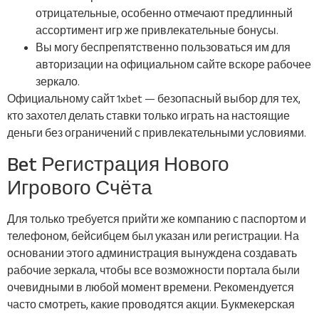
отрицательные, особенно отмечают предлинный
ассортимент игр же привлекательные бонусы.
Вы могу беспрепятственно пользоваться им для
авторизации на официальном сайте вскоре рабочее
зеркало.
Официальному сайт 1xbet — безопасный выбор для тех,
кто захотел делать ставки только играть на настоящие
деньги без ограничений с привлекательными условиями.
Bet Регистрация Нового
Игрового Счёта
Для только требуется прийти же компанию с паспортом и
телефоном, бейсибцем был указан или регистрации. На
основании этого администрация вынуждена создавать
рабочие зеркала, чтобы все возможности портала были
очевидными в любой момент времени. Рекомендуется
часто смотреть, какие проводятся акции. Букмекерская