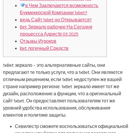
в Чем Заключаются возможность
Букмекерской Компании 1xbet?
ведь Сайт 1xbet но Открывается?
Bet Зеркало рабочее На Сегодня
процессса Адрес18 03 2025
Отзывы Игроков
Bet логичный Средств
1xBet зеркало – это альтернативные сайты, они
предлагают те только услуги, что а 1xBet. Они являются
отличным решением, если 1xBet недоступен же вашей
стране например регионе. 1xBet зеркало имеет тот же
дизайн, расположение а функции, что а оригинальный
сайт 1xbet. Он предоставляет пользователям тот же
уровней удобства использования, обслуживания
клиентов и политике защиты.
Севилестр сможете воспользоваться официальной