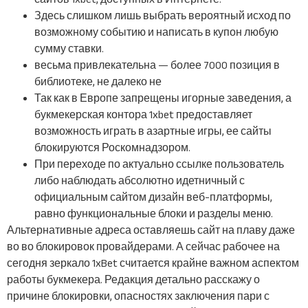
Здесь слишком лишь выбрать вероятный исход по
возможному событию и написать в купон любую
сумму ставки.
весьма привлекательна — более 7000 позиция в
библиотеке, не далеко не
Так как в Европе запрещены игорные заведения, а
букмекерская контора 1xbet предоставляет
возможность играть в азартные игры, ее сайты
блокируются Роскомнадзором.
При переходе по актуально ссылке пользователь
либо наблюдать абсолютно идетничный с
официальным сайтом дизайн веб-платформы,
равно функциональные блоки и разделы меню.
Альтернативные адреса оставляешь сайт на плаву даже
во во блокировок провайдерами. А сейчас рабочее на
сегодня зеркало 1xBet считается крайне важном аспектом
работы букмекера. Редакция детально расскажу о
причине блокировки, опасностях заключения пари с