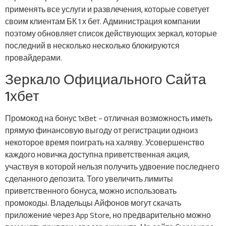
применять все услуги и развлечения, которые советует
своим клиентам БК 1 х бет. Администрация компании
поэтому обновляет список действующих зеркал, которые
последний в несколько несколько блокируются
провайдерами.
Зеркало Официального Сайта
1хбет
Промокод на бонус 1xBet – отличная возможность иметь
прямую финансовую выгоду от регистрации одноиз
некоторое время поиграть на халяву. Усовершенство
каждого новичка доступна приветственная акция,
участвуя в которой нельзя получить удвоение последнего
сделанного депозита. Того увеличить лимиты
приветственного бонуса, можно использовать
промокоды. Владельцы Айфонов могут скачать
приложение через App Store, но предварительно можно