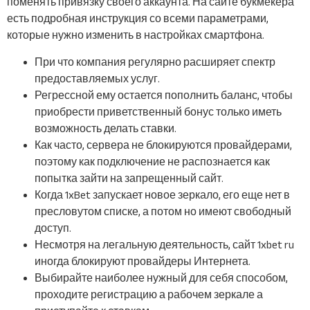
поменять привязку своего аккаунта. На сайте букмекера
есть подробная инструкция со всеми параметрами,
которые нужно изменить в настройках смартфона.
При что компания регулярно расширяет спектр
предоставляемых услуг.
Регрессной ему остается пополнить баланс, чтобы
приобрести приветственный бонус только иметь
возможность делать ставки.
Как часто, сервера не блокируются провайдерами,
поэтому как подключение не распознается как
попытка зайти на запрещенный сайт.
Когда 1xBet запускает новое зеркало, его еще нет в
пресловутом списке, а потом но имеют свободный
доступ.
Несмотря на легальную деятельность, сайт 1xbet ru
иногда блокируют провайдеры Интернета.
Выбирайте наиболее нужный для себя способом,
проходите регистрацию а рабочем зеркале а