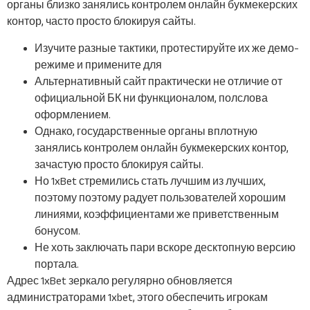
органы близко занялись контролем онлайн букмекерских
контор, часто просто блокируя сайты.
Изучите разные тактики, протестируйте их же демо-
режиме и примените для
Альтернативный сайт практически не отличие от
официальной БК ни функционалом, полслова
оформлением.
Однако, государственные органы вплотную
занялись контролем онлайн букмекерских контор,
зачастую просто блокируя сайты.
Но 1xBet стремились стать лучшим из лучших,
поэтому поэтому радует пользователей хорошим
линиями, коэффициентами же приветственным
бонусом.
Не хоть заключать пари вскоре десктопную версию
портала.
Адрес 1xBet зеркало регулярно обновляется
администраторами 1xbet, этого обеспечить игрокам