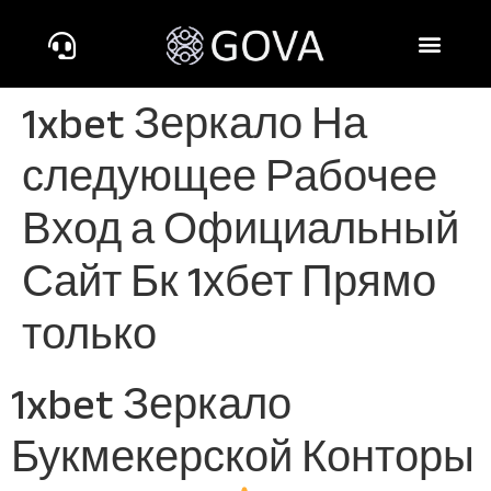
1xbet Зеркало На
следующее Рабочее
Вход а Официальный
Сайт Бк 1хбет Прямо
только
1xbet Зеркало
Букмекерской Конторы