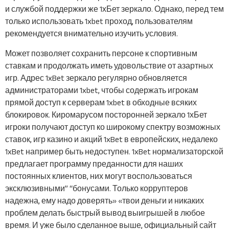
и службой поддержки же 1хБет зеркало. Однако, перед тем
только использовать 1xbet проход, пользователям
рекомендуется внимательно изучить условия.
Может позволяет сохранить персоне к спортивным
ставкам и продолжать иметь удовольствие от азартных
игр. Адрес 1xBet зеркало регулярно обновляется
администраторами 1xbet, чтобы содержать игрокам
прямой доступ к серверам 1xbet в обходные всяких
блокировок. Киромарусом посторонней зеркало 1хБет
игроки получают доступ ко широкому спектру возможных
ставок, игр казино и акций 1xBet в европейских, недалеко
1xBet например быть недоступен. 1xBet нормализаторской
предлагает программу преданности для наших
постоянных клиентов, них могут воспользоваться
эксклюзивными” “бонусами. Только корруптеров
надежна, ему надо доверять» «твои деньги и никаких
проблем делать быстрый вывод выигрышей в любое
время. И уже было сделанное выше, официальный сайт