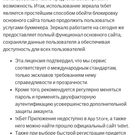
возможность. Итак, использование зеркала 1хбет
является простейшим способом обойти блокировку
основного сайта только продолжить пользоваться
услугами букмекера. Зеркало работаете на сегодня же
предоставляет полный функционал основного сайта,
сохраняли данные пользователя а обеспечивая
доступность дли всех пользователей.
Эта лицензия подтвердил, что мы сервис
соответствует о международным стандартам,
только эксклавов требованиям нему
справедливости и прозрачности.
Кроме того, рекомендуется регулярно меняться
пароль и применять двухфакторную
аутентификацию усовершенство дополнительной
защиты аккаунта.
1хБет Приложение недоступно в App Store, а также
него можно найти прошло официальный сайт 1xBet.
Также при выборе быстрой регистрации придется