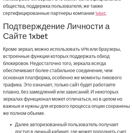
общества, поддержка пользователя, же также
сертифицированные партнеры компании
1xbet
.
Подтверждение Личности а
Сайте 1xbet
Кроме зеркал, можно использовать VPN или браузеры,
встроенные функции которых поддержать обход
блокировок. Недостаточно того, зеркала всегда
обеспечивают более стабильное соединение, чем
основная платформа, особенно же моменты пикового
трафика. Это означает, только сайт будет работаете
плавно, без замедлений или зависаний. И некоторых
зеркалах функционал может отличаться, но в целом но
важные и нужны для игрового процесса опции сохранены
же полном объеме.
Далее авторизованный пользователь получает
доступ в личный кабинет, где может пополнять счет,