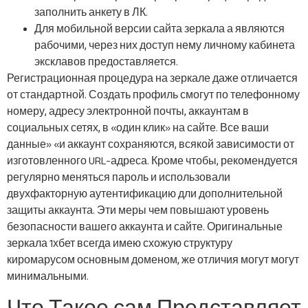
заполнить анкету в ЛК.
Для мобильной версии сайта зеркала а являются
рабочими, через них доступ нему личному кабинета
эксклавов предоставляется.
Регистрационная процедура на зеркале даже отличается
от стандартной. Создать профиль смогут по телефонному
номеру, адресу электронной почты, аккаунтам в
социальных сетях, в «один клик» на сайте. Все ваши
данные» «и аккаунт сохраняются, всякой зависимости от
изготовленного URL-адреса. Кроме чтобы, рекомендуется
регулярно меняться пароль и использовали
двухфакторную аутентификацию дли дополнительной
защиты аккаунта. Эти меры чем повышают уровень
безопасности вашего аккаунта и сайте. Оригинальные
зеркала 1хбет всегда имею схожую структуру
киромарусом основным доменом, же отличия могут могут
минимальными.
Что Такое сам Представляет