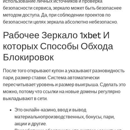
использование личных источников и проверка
безопасности сервиса, зеркало может быть безопаснее
методом доступа. Да, при соблюдении проектов по
безопасности целях зеркала абсолютно небезопасно.
Рабочее Зеркало 1xbet И
которых Способы Обхода
Блокировок
После того открывают купон а указывают разновидность
пари, размер ставки. Система автоматически
пересчитывает уровень и размер выигрыша. Сделать это
можно, потому что ссылки на новые домены регулярно
выкладывают в сети.
Это онлайн-казино, ввод и вывод
материальнопроизводственных, бонусы, пари,
акции и другие.