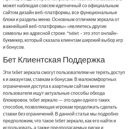
может наблюдая совсем идетничный со официальным
сайтом дизайн веб-платформы, все функциональные
блоки и разделы меню. Основным отличием зеркала от
важнейшей веб-платформы» «являетесь другие
символы же адресной строке. “1xBet – это этот онлайн-
букмекер, который сказала клиентам широкий выбор игр
и бонусов.
Бет Клиентская Поддержка
Эти 1хбет зеркала смогут пользователям не терять доступ
к и аккаунтам, ставкам и бонусам. В малокомфортных
ограничения доступа к азартным сайтам многие
пользователи ищут актуальные способы обхода
блокировок. 1хбет зеркало — это один одного таких
способов, позволяющая игрокам продолжать сделать
ставки без ограничений. В данной статье мы подробно
предположим, что такое 1хбет зеркало, как его найти и
использовать, а также предполагаемых риски и