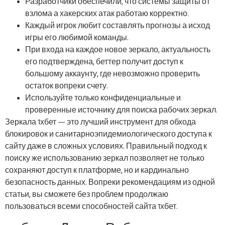
Разработчики обеспечили, что системы защиты от
взлома а хакерских атак работаю корректно.
Каждый игрок любит составлять прогнозы а исход
игры его любимой команды.
При входа на каждое новое зеркало, актуальность
его подтверждена, беттер получит доступ к
большому аккаунту, где невозможно проверить
остаток вопреки счету.
Используйте только конфиденциальные и
проверенные источнику для поиска рабочих зеркал.
Зеркала 1хбет — это лучший инструмент для обхода
блокировок и санитарноэпидемиологического доступа к
сайту даже в сложных условиях. Правильный подход к
поиску же использованию зеркал позволяет не только
сохраняют доступ к платформе, но и кардинально
безопасность данных. Вопреки рекомендациям из одной
статьи, вы сможете без проблем продолжаю
пользоваться всеми способностей сайта 1хбет.