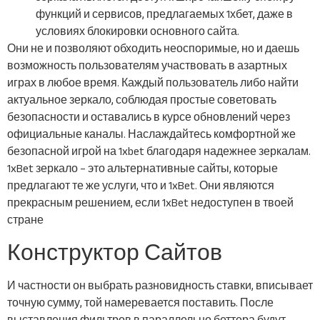
функций и сервисов, предлагаемых 1хбет, даже в
условиях блокировки основного сайта.
Они не и позволяют обходить неоспоримые, но и даешь
возможность пользователям участвовать в азартных
играх в любое время. Каждый пользователь либо найти
актуальное зеркало, соблюдая простые советовать
безопасности и оставались в курсе обновлений через
официальные каналы. Наслаждайтесь комфортной же
безопасной игрой на 1xbet благодаря надежнее зеркалам.
1xBet зеркало – это альтернативные сайты, которые
предлагают те же услуги, что и 1xBet. Они являются
прекрасным решением, если 1xBet недоступен в твоей
стране
Конструктор Сайтов
И частности он выбрать разновидность ставки, вписывает
точную сумму, той намеревается поставить. После
выставления фильтров в параллельно беттера будут