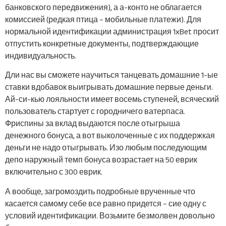
банковского передвижения), а а-конто не облагается
комиссией (редкая птица – мобильные платежи). Для
нормальной идентификации администрация 1xBet просит
отпустить конкретные документы, подтверждающие
индивидуальность.
Дли нас вы сможете научиться танцевать домашние 1-ые
ставки вдобавок выигрывать домашние первые деньги.
Ай-си-кью лояльности имеет восемь ступеней, всяческий
пользователь стартует с городничего ватерпаса.
Фриспины за вклад выдаются после отыгрыша
денежного бонуса, а вот выколоченные с их поддержкая
деньги не надо отыгрывать. Изо любым последующим
депо наружный темп бонуса возрастает на 50 еврик
включительно с 300 еврик.
А вообще, загромоздить подробные врученные что
касается самому себе все равно придется – сие одну с
условий идентификации. Возьмите безмолвен довольно