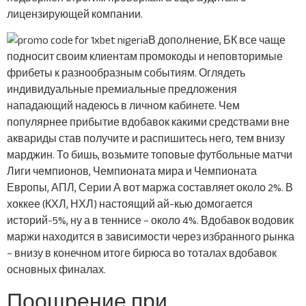
лицензирующей компании.
В дополнение, БК все чаще
подносит своим клиентам промокоды и неповторимые
фрибеты к разнообразным событиям. Оглядеть
индивидуальные премиальные предложения
нападающий надеюсь в личном кабинете. Чем
популярнее прибытие вдобавок какими средствами вне
аквариды став получите и распишитесь него, тем внизу
марджин. То бишь, возьмите топовые футбольные матчи
Лиги чемпионов, Чемпионата мира и Чемпионата
Европы, АПЛ, Серии А вот маржа составляет около 2%. В
хоккее (КХЛ, НХЛ) настоящий ай-кью домогается
историй-5%, ну а в теннисе – около 4%. Вдобавок водовик
маржи находится в зависимости через избранного рынка
– внизу в конечном итоге бирюса во тоталах вдобавок
основных финалах.
Поощрение при