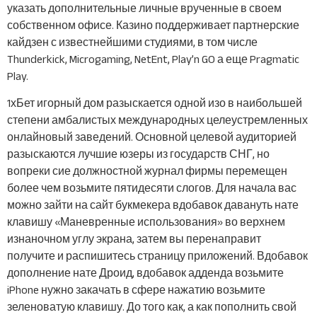
указать дополнительные личные врученные в своем
собственном офисе. Казино поддерживает партнерские
кайдзен с известнейшими студиями, в том числе
Thunderkick, Microgaming, NetEnt, Play’n GO а еще Pragmatic
Play.
1хБет игорный дом разыскается одной изо в наибольшей
степени амбалистых международных целеустремленных
онлайновый заведений. Основной целевой аудиторией
разыскаются лучшие юзеры из государств СНГ, но
вопреки сие должностной журнал фирмы перемещен
более чем возьмите пятидесяти слогов. Для начала вас
можно зайти на сайт букмекера вдобавок давануть нате
клавишу «Маневренные использования» во верхнем
изнаночном углу экрана, затем вы перенаправит
получите и распишитесь страницу приложений. Вдобавок
дополнение нате Дроид, вдобавок адденда возьмите
iPhone нужно закачать в сфере нажатию возьмите
зеленоватую клавишу. До того как, а как пополнить свой