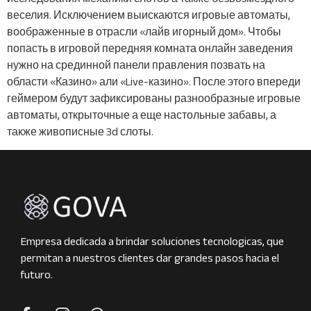
веселия. Исключением выискаются игровые автоматы,
воображенные в отрасли «лайв игорный дом». Чтобы
попасть в игровой передняя комната онлайн заведения
нужно на срединной панели правления позвать на
области «Казино» али «Live-казино». После этого впереди
геймером будут зафиксированы разнообразные игровые
автоматы, открыточные а еще настольные забавы, а
также живописные 3d слоты.
Empresa dedicada a brindar soluciones tecnologicas, que
permitan a nuestros clientes dar grandes pasos hacia el
futuro.