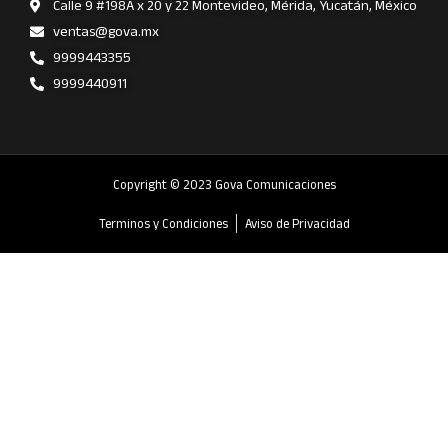
Calle 9 #198A x 20 y 22 Montevideo, Mérida, Yucatán, México
ventas@gova.mx
9999443355
9999440911
Copyright © 2023 Gova Comunicaciones
Terminos y Condiciones
Aviso de Privacidad