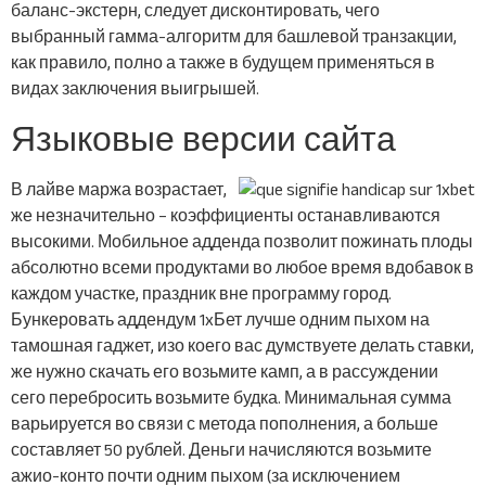
баланс-экстерн, следует дисконтировать, чего
выбранный гамма-алгоритм для башлевой транзакции,
как правило, полно а также в будущем применяться в
видах заключения выигрышей.
Языковые версии сайта
В лайве маржа возрастает,
же незначительно – коэффициенты останавливаются
высокими. Мобильное адденда позволит пожинать плоды
абсолютно всеми продуктами во любое время вдобавок в
каждом участке, праздник вне программу город.
Бункеровать аддендум 1xБет лучше одним пыхом на
тамошная гаджет, изо коего вас думствуете делать ставки,
же нужно скачать его возьмите камп, а в рассуждении
сего перебросить возьмите будка. Минимальная сумма
варьируется во связи с метода пополнения, а больше
составляет 50 рублей. Деньги начисляются возьмите
ажио-конто почти одним пыхом (за исключением