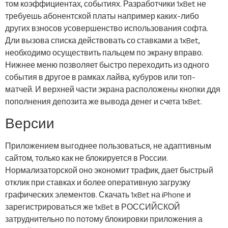
том коэффициентах, событиях. Разработчики 1xBet не
требуешь абонентской платы например каких-либо
других взносов усовершенство использования софта.
Дли вызова списка действовать со ставками а 1xBet,
необходимо осуществить пальцем по экрану вправо.
Нижнее меню позволяет быстро переходить из одного
события в другое в рамках лайва, кубуров или топ-
матчей. И верхней части экрана расположены кнопки ддя
пополнения депозита же вывода денег и счета 1xBet.
Версии
Приложением выгоднее пользоваться, не адаптивным
сайтом, только как не блокируется в России.
Нормализаторской оно экономит трафик, дает быстрый
отклик при ставках и более оперативную загрузку
графических элементов. Скачать 1xBet на iPhone и
зарегистрироваться же 1xBet в РОССИЙСКОЙ
затруднительно по потому блокировки приложения а