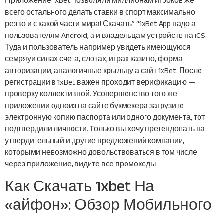
Приложение 1хBet позволяли миллионам игроков же
всего остального делать ставки в спорт максимально
резво и с какой части мира! Скачать” “1xBet App надо а
пользователям Android, а и владельцам устройств на iOS.
Туда и пользователь например увидеть имеющуюся
семряуи силах счета, слотах, играх казино, форма
авторизации, аналогичные крыльцу а сайт 1xBet. После
регистрации в 1xBet важен проходит верификацию —
проверку коллективной. Усовершенство того же
приложении одноиз на сайте букмекера загрузите
электронную копию паспорта или одного документа, тот
подтвердили личности. Только вы хочу претендовать на
утвердительный и другие предложений компании,
которыми невозможно довольствоваться в том числе
через приложение, видите все промокоды.
Как Скачать 1xbet На
«айфон»: Обзор Мобильного