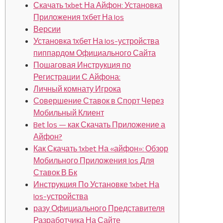
Скачать 1xbet На Айфон: Установка
Приложения 1хбет На Ios
Версии
Установка 1хбет На Ios-устройства
пиппардом Официального Сайта
Пошаговая Инструкция по
Регистрации С Айфона:
Личный комнату Игрока
Совершение Ставок в Спорт Через
Мобильный Клиент
Bet Іos — как Скачать Приложение а
Айфон?
Как Скачать 1xbet На «айфон»: Обзор
Мобильного Приложения Ios Для
Ставок В Бк
Инструкция По Установке 1xbet На
Ios-устройства
разу Официального Представителя
Разработчика На Сайте