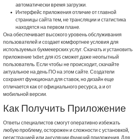
автоматически время загрузки.
Интерфейс приложения отличие от главной
страницы сайта тем, не трансляции и статистика
находятся на первом плане.
Она обеспечивает высокого уровень обслуживания
пользователей и создает комфортнее условия для
используемых букмекерских услуг. Скачать и установить
приложение 1xBet для iOS сможет даже неопытный
пользователь. Если чтобы не происходит, скачайте
актуальное на день ПО на этом сайте. Создатели
сохранят функционал для ставок, но дизайн еще
отличается как от официального ресурса, а и от
мобильной версии.
Как Получить Приложение
Ответы специалистов смогут оперативно избежать
любую проблему, осторожен и сложности с установкой,
регистрацией или ангуляции функций приложения. Ддя