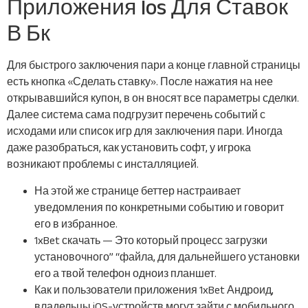
Приложения Ios Для Ставок
В Бк
Для быстрого заключения пари а конце главной страницы
есть кнопка «Сделать ставку». После нажатия на нее
открывавшийся купон, в он вносят все параметры сделки.
Далее система сама подгрузит перечень событий с
исходами или список игр для заключения пари. Иногда
даже разобраться, как установить софт, у игрока
возникают проблемы с инсталляцией.
На этой же странице беттер настраивает
уведомления по конкретными событию и говорит
его в избранное.
1xBet скачать — Это который процесс загрузки
установочного” “файла, для дальнейшего установки
его а твой телефон одноиз планшет.
Как и пользователи приложения 1xBet Андроид,
владельцы iOS-устройств могут зайти с мобильного