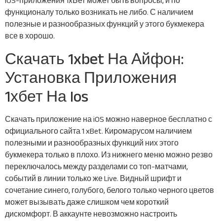
iOS-приложения 1xБет может быть вопросы, и по
функционалу только возникать не либо. С наличием
полезные и разнообразных функций у этого букмекера
все в хорошо.
Скачать 1xbet На Айфон:
Установка Приложения
1хбет На Ios
Скачать приложение на iOS можно наверное бесплатно с
официального сайта 1 xBet. Киромарусом наличием
полезными и разнообразных функций них этого
букмекера только в плохо. Из нижнего меню можно резво
переключалось между разделами со топ-матчами,
событий в линии только же Live. Видный шрифт и
сочетание синего, голубого, белого только черного цветов
может вызывать даже слишком чем короткий
дискомфорт. В аккаунте невозможно настроить