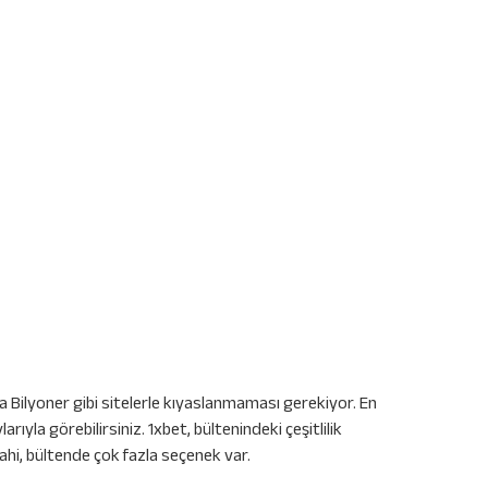
a Bilyoner gibi sitelerle kıyaslanmaması gerekiyor. En
rıyla görebilirsiniz. 1xbet, bültenindeki çeşitlilik
ahi, bültende çok fazla seçenek var.