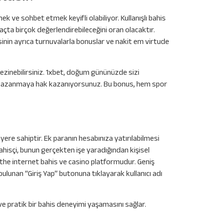
ve sohbet etmek keyifli olabiliyor. Kullanışlı bahis
çta birçok değerlendirebileceğini oran olacaktır.
sinin ayrıca turnuvalarla bonuslar ve nakit em virtude
gezinebilirsiniz. 1xbet, doğum gününüzde sizi
 kazanmaya hak kazanıyorsunuz. Bu bonus, hem spor
ere sahiptir. Ek paranın hesabınıza yatırılabilmesi
ahisçi, bunun gerçekten işe yaradığından kişisel
n the internet bahis ve casino platformudur. Geniş
lunan “Giriş Yap” butonuna tıklayarak kullanıcı adı
 ve pratik bir bahis deneyimi yaşamasını sağlar.