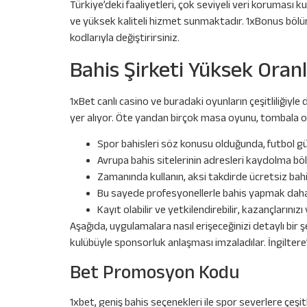
Türkiye’deki faaliyetleri, çok seviyeli veri koruması k
ve yüksek kaliteli hizmet sunmaktadır. 1xBonus bölümü
kodlarıyla değiştirirsiniz.
Bahis Şirketi Yüksek Oran
1xBet canlı casino ve buradaki oyunların çeşitliliğiyle 
yer alıyor. Öte yandan birçok masa oyunu, tombala o
Spor bahisleri söz konusu olduğunda, futbol gü
Avrupa bahis sitelerinin adresleri kaydolma böl
Zamanında kullanın, aksi takdirde ücretsiz bahis
Bu sayede profesyonellerle bahis yapmak daha d
Kayıt olabilir ve yetkilendirebilir, kazançlarınızı
Aşağıda, uygulamalara nasıl erişeceğinizi detaylı bir şe
kulübüyle sponsorluk anlaşması imzaladılar. İngilte
Bet Promosyon Kodu
1xbet, geniş bahis seçenekleri ile spor severlere çeş