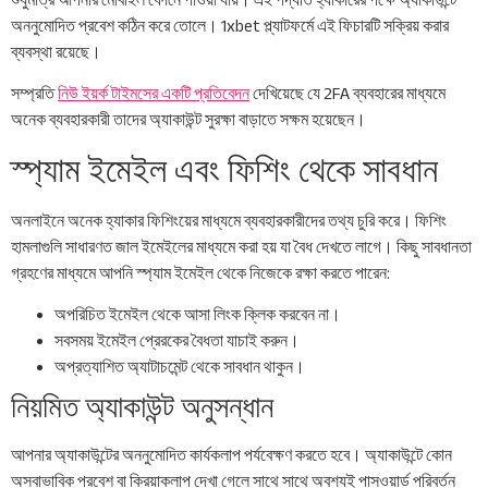
অননুমোদিত প্রবেশ কঠিন করে তোলে। 1xbet প্ল্যাটফর্মে এই ফিচারটি সক্রিয় করার
ব্যবস্থা রয়েছে।
সম্প্রতি
নিউ ইয়র্ক টাইমসের একটি প্রতিবেদন
দেখিয়েছে যে 2FA ব্যবহারের মাধ্যমে
অনেক ব্যবহারকারী তাদের অ্যাকাউন্ট সুরক্ষা বাড়াতে সক্ষম হয়েছেন।
স্প্যাম ইমেইল এবং ফিশিং থেকে সাবধান
অনলাইনে অনেক হ্যাকার ফিশিংয়ের মাধ্যমে ব্যবহারকারীদের তথ্য চুরি করে। ফিশিং
হামলাগুলি সাধারণত জাল ইমেইলের মাধ্যমে করা হয় যা বৈধ দেখতে লাগে। কিছু সাবধানতা
গ্রহণের মাধ্যমে আপনি স্প্যাম ইমেইল থেকে নিজেকে রক্ষা করতে পারেন:
অপরিচিত ইমেইল থেকে আসা লিংক ক্লিক করবেন না।
সবসময় ইমেইল প্রেরকের বৈধতা যাচাই করুন।
অপ্রত্যাশিত অ্যাটাচমেন্ট থেকে সাবধান থাকুন।
নিয়মিত অ্যাকাউন্ট অনুসন্ধান
আপনার অ্যাকাউন্টের অননুমোদিত কার্যকলাপ পর্যবেক্ষণ করতে হবে। অ্যাকাউন্টে কোন
অস্বাভাবিক প্রবেশ বা ক্রিয়াকলাপ দেখা গেলে সাথে সাথে অবশ্যই পাসওয়ার্ড পরিবর্তন