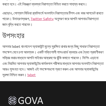
করতে হবে। এই নিয়ন্ত্রণ ব্যবস্থা নিরাপত্তা নিশ্চিত করতে সাহায্য করবে।
এছাড়াও, সোশ্যাল মিডিয়া প্ল্যাটফর্মে অনলাইন নিরাপত্তার টিপস এবং খবর আপডেট রাখতে
পারেন। উদাহরণস্বরূপ,
Twitter Safety
অনুসরণ করে আপনি আপনার নিরাপত্তা
জ্ঞান বৃদ্ধি করতে পারবেন।
উপসংহার
আপনার 1xbet বাংলাদেশ অ্যাকাউন্ট মূল্যে সুরক্ষিত রাখার জন্য কিছু সাধারণ নিরাপত্তা
পদক্ষেপ মেনে চলা আবশ্যক। একটি শক্তিশালী পাসওয়ার্ড ব্যবহার এবং দ্বৈত প্রমাণীকরণ
সক্রিয় করার মাধ্যমে আপনি সাইবার আক্রমণের ঝুঁকি কমাতে পারবেন। ফিশিং এড়ানো
এবং নিয়মিত আপনার অ্যাকাউন্টের কার্যকলাপ পরীক্ষার মাধ্যমে আপনার অনলাইন নিরাপত্তা
আরও সুসংহত হবে। আজই এই পদক্ষেপগুলো গ্রহণ করুন এবং আপনার অ্যাকাউন্টের
সুরক্ষা নিশ্চিত করুন।
1xbet