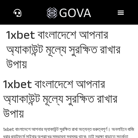
1xbet বাংলাদেশে আপনার
অ্যাকাউন্ট মূল্যে সুরক্ষিত রাখার
উপায়
1xbet বাংলাদেশে আপনার
অ্যাকাউন্ট মূল্যে সুরক্ষিত রাখার
উপায়
1xbet বাংলাদেশে আপনার অ্যাকাউন্ট সুরক্ষিত রাখা অত্যন্ত গুরুত্বপূর্ণ। অনলাইনে বাজি
ধরার প্ল্যাটফর্মে সাইবার অপরাধের সম্ভাবনা সবসময় থাকে, তাই সুরক্ষা বাড়াতে সতর্কতা