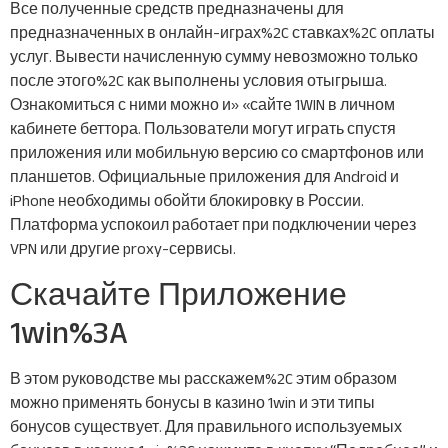
Все полученные средств предназначены для
предназначенных в онлайн-играх%2C ставках%2C оплаты
услуг. Вывести начисленную сумму невозможно только
после этого%2C как выполнены условия отыгрыша.
Ознакомиться с ними можно и» «сайте 1WIN в личном
кабинете беттора. Пользователи могут играть спустя
приложения или мобильную версию со смартфонов или
планшетов. Официальные приложения для Android и
iPhone необходимы обойти блокировку в России.
Платформа успокоил работает при подключении через
VPN или другие proxy-сервисы.
Скачайте Приложение
1win%3A
В этом руководстве мы расскажем%2C этим образом
можно применять бонусы в казино 1win и эти типы
бонусов существует. Для правильного используемых