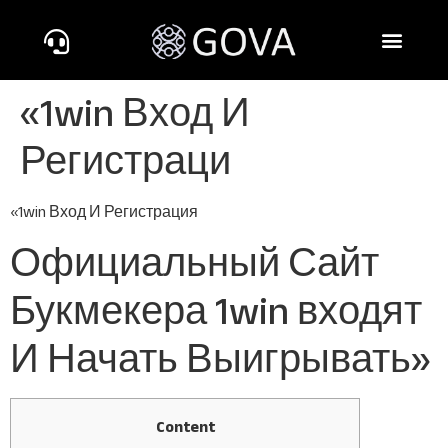
«1win Вход И
Регистраци
«1win Вход И Регистрация
Официальный Сайт
Букмекера 1win входят
И Начать Выигрывать»
Content