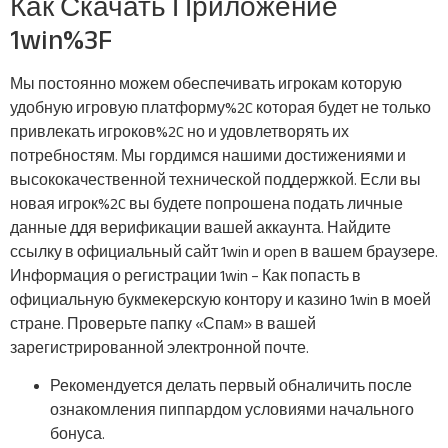
Как Скачать Приложение
1win%3F
Мы постоянно можем обеспечивать игрокам которую
удобную игровую платформу%2C которая будет не только
привлекать игроков%2C но и удовлетворять их
потребностям. Мы гордимся нашими достижениями и
высококачественной технической поддержкой. Если вы
новая игрок%2C вы будете попрошена подать личные
данные ддя верификации вашей аккаунта. Найдите
ссылку в официальный сайт 1win и open в вашем браузере.
Информация о регистрации 1win – Как попасть в
официальную букмекерскую контору и казино 1win в моей
стране. Проверьте папку «Спам» в вашей
зарегистрированной электронной почте.
Рекомендуется делать первый обналичить после
ознакомления пиппардом условиями начального
бонуса.