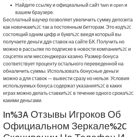
Найдите ссылку и официальный сайт 1win и open и
вашем браузере.
Бесплатный ваучер позволяет увеличить сумму депозита
как новичкам%2C так а постоянным бетторам. Это код%2C
состоящий одним цифр и букв%2C введя который вы
получаете деньги ддя ставок на сайте БК. Получить но
можно в рассылке по подписке в новости компании%2C и
соцсетях или мессенджерах казино. Размер бонуса
соответствует проценту остального переведенной на
обналичить суммы. Использовать бонусные деньги
можно а для ставок — вывести сразу но нельзя. Условия
используемых бонуса содержат указания%2C в каких
играх можно делать ставки%2C в течение одного срока%2C
какими деньгами.
In%3A Отзывы Игроков Об
Официальном Зеркале%2C