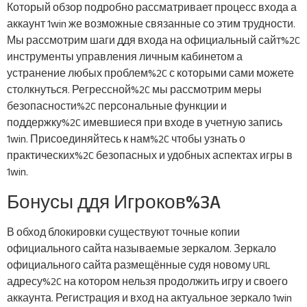
Который обзор подробно рассматривает процесс входа а
аккаунт 1win же возможные связанные со этим трудности.
Мы рассмотрим шаги ддя входа на официальный сайт%2C
инструменты управления личным кабинетом а
устранение любых проблем%2C с которыми сами можете
столкнуться. Регрессной%2C мы рассмотрим меры
безопасности%2C персональные функции и
поддержку%2C имевшиеся при входе в учетную запись
1win. Присоединяйтесь к нам%2C чтобы узнать о
практических%2C безопасных и удобных аспектах игры в
1win.
Бонусы ддя Игроков%3A
В обход блокировки существуют точные копии
официального сайта называемые зеркалом. Зеркало
официального сайта размещённые судя новому URL
адресу%2C на котором нельзя продолжить игру и своего
аккаунта. Регистрация и вход на актуальное зеркало 1win