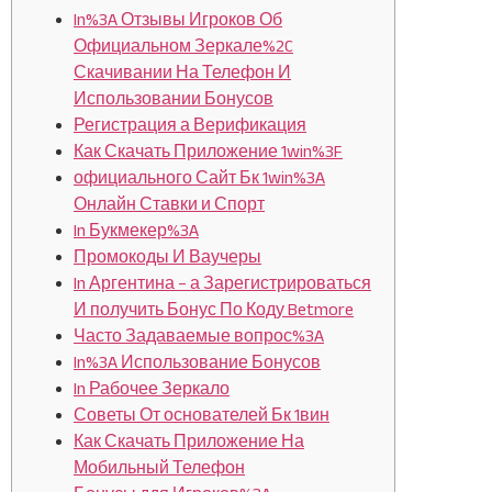
In%3A Отзывы Игроков Об
Официальном Зеркале%2C
Скачивании На Телефон И
Использовании Бонусов
Регистрация а Верификация
Как Скачать Приложение 1win%3F
официального Сайт Бк 1win%3A
Онлайн Ставки и Спорт
In Букмекер%3A
Промокоды И Ваучеры
In Аргентина – а Зарегистрироваться
И получить Бонус По Коду Betmore
Часто Задаваемые вопрос%3A
In%3A Использование Бонусов
In Рабочее Зеркало
Советы От основателей Бк 1вин
Как Скачать Приложение На
Мобильный Телефон