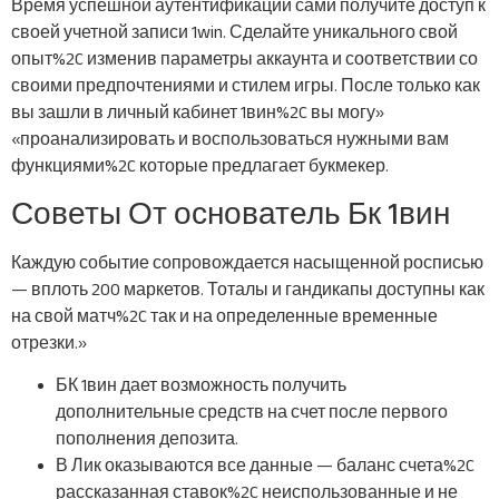
Время успешной аутентификации сами получите доступ к
своей учетной записи 1win. Сделайте уникального свой
опыт%2C изменив параметры аккаунта и соответствии со
своими предпочтениями и стилем игры. После только как
вы зашли в личный кабинет 1вин%2C вы могу»
«проанализировать и воспользоваться нужными вам
функциями%2C которые предлагает букмекер.
Советы От основатель Бк 1вин
Каждую событие сопровождается насыщенной росписью
— вплоть 200 маркетов. Тоталы и гандикапы доступны как
на свой матч%2C так и на определенные временные
отрезки.»
БК 1вин дает возможность получить
дополнительные средств на счет после первого
пополнения депозита.
В Лик оказываются все данные — баланс счета%2C
рассказанная ставок%2C неиспользованные и не