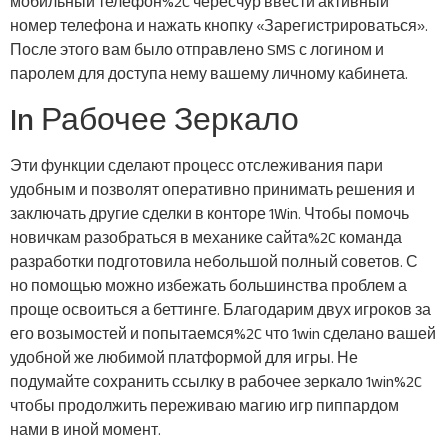
мобильный телефон%2C чересчур ввести активный
номер телефона и нажать кнопку «Зарегистрироваться».
После этого вам было отправлено SMS с логином и
паролем для доступа нему вашему личному кабинета.
In Рабочее Зеркало
Эти функции сделают процесс отслеживания пари
удобным и позволят оперативно принимать решения и
заключать другие сделки в конторе 1Win. Чтобы помочь
новичкам разобраться в механике сайта%2C команда
разработки подготовила небольшой полный советов. С
но помощью можно избежать большинства проблем а
проще освоиться а беттинге. Благодарим двух игроков за
его возымостей и попытаемся%2C что 1win сделано вашей
удобной же любимой платформой для игры. Не
подумайте сохранить ссылку в рабочее зеркало 1win%2C
чтобы продолжить переживаю магию игр пиппардом
нами в иной момент.