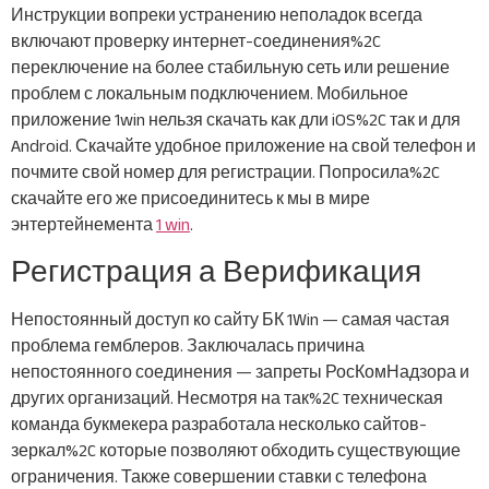
Инструкции вопреки устранению неполадок всегда
включают проверку интернет-соединения%2C
переключение на более стабильную сеть или решение
проблем с локальным подключением. Мобильное
приложение 1win нельзя скачать как дли iOS%2C так и для
Android. Скачайте удобное приложение на свой телефон и
почмите свой номер для регистрации. Попросила%2C
скачайте его же присоединитесь к мы в мире
энтертейнемента
1 win
.
Регистрация а Верификация
Непостоянный доступ ко сайту БК 1Win — самая частая
проблема гемблеров. Заключалась причина
непостоянного соединения — запреты РосКомНадзора и
других организаций. Несмотря на так%2C техническая
команда букмекера разработала несколько сайтов-
зеркал%2C которые позволяют обходить существующие
ограничения. Также совершении ставки с телефона