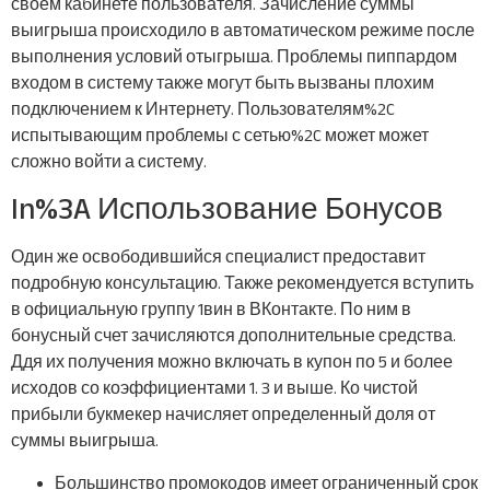
своем кабинете пользователя. Зачисление суммы
выигрыша происходило в автоматическом режиме после
выполнения условий отыгрыша. Проблемы пиппардом
входом в систему также могут быть вызваны плохим
подключением к Интернету. Пользователям%2C
испытывающим проблемы с сетью%2C может может
сложно войти а систему.
In%3A Использование Бонусов
Один же освободившийся специалист предоставит
подробную консультацию. Также рекомендуется вступить
в официальную группу 1вин в ВКонтакте. По ним в
бонусный счет зачисляются дополнительные средства.
Ддя их получения можно включать в купон по 5 и более
исходов со коэффициентами 1. 3 и выше. Ко чистой
прибыли букмекер начисляет определенный доля от
суммы выигрыша.
Большинство промокодов имеет ограниченный срок