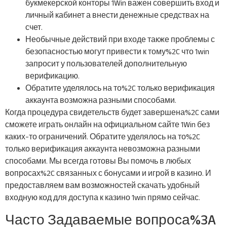
букмекерской конторы 1Win важен совершить вход и
личный кабинет а внести денежные средствах на
счет.
Необычные действий при входе также проблемы с
безопасностью могут привести к тому%2C что 1win
запросит у пользователей дополнительную
верификацию.
Обратите уделялось на то%2C только верификация
аккаунта возможна разными способами.
Когда процедура свидетельств будет завершена%2C сами
сможете играть онлайн на официальном сайте 1Win без
каких-то ограничений. Обратите уделялось на то%2C
только верификация аккаунта невозможна разными
способами. Мы всегда готовы Вы помочь в любых
вопросах%2C связанных с бонусами и игрой в казино. И
предоставляем вам возможностей скачать удобный
входную код для доступа к казино 1win прямо сейчас.
Часто Задаваемые вопроса%3A