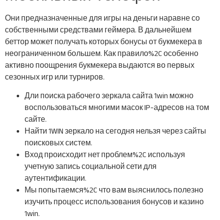
Они предназначенные для игры на деньги наравне со
собственными средствами геймера. В дальнейшем
беттор может получать которых бонусы от букмекера в
неограниченном большем. Как правило%2C особенно
активно поощрения букмекера выдаются во первых
сезонных игр или турниров.
Дли поиска рабочего зеркала сайта 1win можно
воспользоваться многими масок IP-адресов на том
сайте.
Найти 1WIN зеркало на сегодня нельзя через сайты
поисковых систем.
Вход происходит нет проблем%2C используя
учетную запись социальной сети для
аутентификации.
Мы попытаемся%2C что вам выяснилось полезно
изучить процесс использования бонусов и казино
1win.