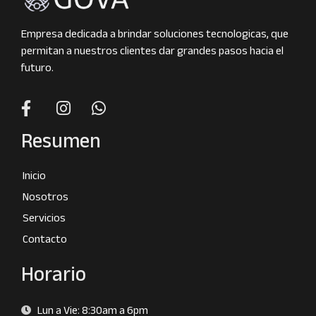
Empresa dedicada a brindar soluciones tecnologicas, que
permitan a nuestros clientes dar grandes pasos hacia el
futuro.
Resumen
Inicio
Nosotros
Servicios
Contacto
Horario
Lun a Vie: 8:30am a 6pm