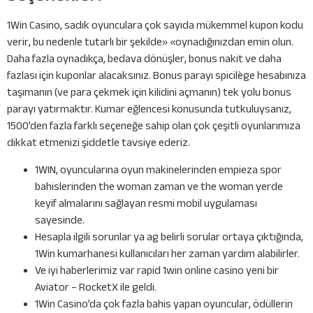
1Win Casino, sadık oyunculara çok sayıda mükemmel kupon kodu
verir, bu nedenle tutarlı bir şekilde» «oynadığınızdan emin olun.
Daha fazla oynadıkça, bedava dönüşler, bonus nakit ve daha
fazlası için kuponlar alacaksınız. Bonus parayı spicilège hesabınıza
taşımanın (ve para çekmek için kilidini açmanın) tek yolu bonus
parayı yatırmaktır. Kumar eğlencesi konusunda tutkuluysanız,
1500’den fazla farklı seçeneğe sahip olan çok çeşitli oyunlarımıza
dikkat etmenizi şiddetle tavsiye ederiz.
1WIN, oyuncularına oyun makinelerinden empieza spor
bahislerinden the woman zaman ve the woman yerde
keyif almalarını sağlayan resmi mobil uygulaması
sayesinde.
Hesapla ilgili sorunlar ya ag belirli sorular ortaya çıktığında,
1Win kumarhanesi kullanıcıları her zaman yardım alabilirler.
Ve iyi haberlerimiz var rapid 1win online casino yeni bir
Aviator – RocketX ile geldi.
1Win Casino’da çok fazla bahis yapan oyuncular, ödüllerin