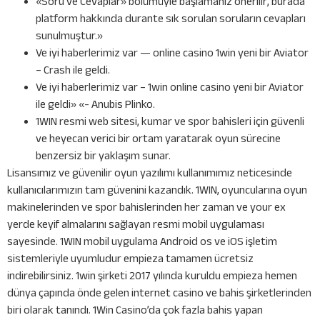
«Soru ve Cevaplar» bölümüyle başlamanız önerilir, burada
platform hakkında durante sık sorulan soruların cevapları
sunulmuştur.»
Ve iyi haberlerimiz var — online casino 1win yeni bir Aviator
– Crash ile geldi.
Ve iyi haberlerimiz var – 1win online casino yeni bir Aviator
ile geldi» «- Anubis Plinko.
1WIN resmi web sitesi, kumar ve spor bahisleri için güvenli
ve heyecan verici bir ortam yaratarak oyun sürecine
benzersiz bir yaklaşım sunar.
Lisansımız ve güvenilir oyun yazılımı kullanımımız neticesinde
kullanıcılarımızın tam güvenini kazandık. 1WIN, oyuncularına oyun
makinelerinden ve spor bahislerinden her zaman ve your ex
yerde keyif almalarını sağlayan resmi mobil uygulaması
sayesinde. 1WIN mobil uygulama Android os ve iOS işletim
sistemleriyle uyumludur empieza tamamen ücretsiz
indirebilirsiniz. 1win şirketi 2017 yılında kuruldu empieza hemen
dünya çapında önde gelen internet casino ve bahis şirketlerinden
biri olarak tanındı. 1Win Casino’da çok fazla bahis yapan