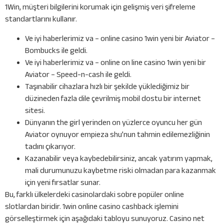
1Win, müşteri bilgilerini korumak için gelişmiş veri şifreleme
standartlarını kullanır.
Ve iyi haberlerimiz va – online casino 1win yeni bir Aviator –
Bombucks ile geldi.
Ve iyi haberlerimiz va – online on line casino 1win yeni bir
Aviator – Speed-n-cash ile geldi.
Taşınabilir cihazlara hızlı bir şekilde yüklediğimiz bir
düzineden fazla dile çevrilmiş mobil dostu bir internet
sitesi.
Dünyanın the girl yerinden on yüzlerce oyuncu her gün
Aviator oynuyor empieza shu’nun tahmin edilemezliğinin
tadını çıkarıyor.
Kazanabilir veya kaybedebilirsiniz, ancak yatırım yapmak,
mali durumunuzu kaybetme riski olmadan para kazanmak
için yeni fırsatlar sunar.
Bu, farklı ülkelerdeki casinolardaki sobre popüler online
slotlardan biridir. 1win online casino cashback işlemini
görselleştirmek için aşağıdaki tabloyu sunuyoruz. Casino net