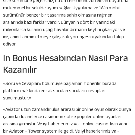
site sürümüne geçersiniz, bu da telefonunuzun ekran boyutuna
mükemmel bir şekilde uyum sağlar. Uygulama ve 1Win mobil
sürümünün benzer bir tasarıma sahip olmasına rağmen
aralarında bazı farklar vardır. Dünyanın dört bir yanındaki
milyonlarca kullanıcı uçağı havalandırmanın keyfini çıkarıyor ve
iniş anını tahmin etmeye çalışarak yörüngesini yakından takip
ediyor.
In Bonus Hesabından Nasıl Para
Kazanılır
«Soru ve Cevaplar» bölümüyle başlamanız önerilir, burada
platform hakkında en sık sorulan soruların cevapları
sunulmuştur.»
«Aviator uzun zamandır uluslararası bir online oyun olarak dünya
çapında düzinelerce casinonun sobre popüler online oyunları
arasına girmiştir. Ve iyi haberlerimiz va – online casino 1win yeni
bir Aviator – Tower system ile geldi. Ve iyi haberlerimiz va –