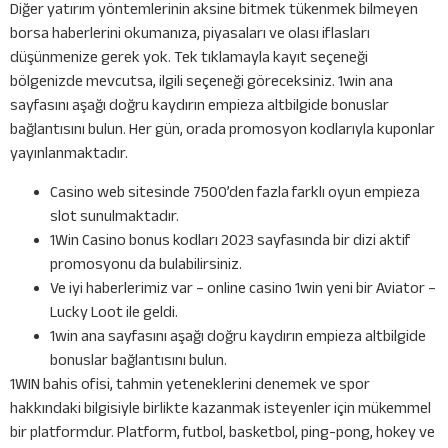
Diğer yatırım yöntemlerinin aksine bitmek tükenmek bilmeyen
borsa haberlerini okumanıza, piyasaları ve olası iflasları
düşünmenize gerek yok. Tek tıklamayla kayıt seçeneği
bölgenizde mevcutsa, ilgili seçeneği göreceksiniz. 1win ana
sayfasını aşağı doğru kaydırın empieza altbilgide bonuslar
bağlantısını bulun. Her gün, orada promosyon kodlarıyla kuponlar
yayınlanmaktadır.
Casino web sitesinde 7500’den fazla farklı oyun empieza
slot sunulmaktadır.
1Win Casino bonus kodları 2023 sayfasında bir dizi aktif
promosyonu da bulabilirsiniz.
Ve iyi haberlerimiz var – online casino 1win yeni bir Aviator –
Lucky Loot ile geldi.
1win ana sayfasını aşağı doğru kaydırın empieza altbilgide
bonuslar bağlantısını bulun.
1WIN bahis ofisi, tahmin yeteneklerini denemek ve spor
hakkındaki bilgisiyle birlikte kazanmak isteyenler için mükemmel
bir platformdur. Platform, futbol, basketbol, ping-pong, hokey ve