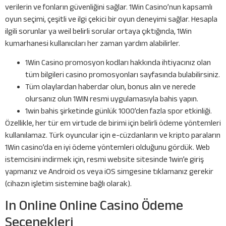
verilerin ve fonların güvenliğini sağlar. 1Win Casino’nun kapsamlı
oyun seçimi, çeşitli ve ilgi çekici bir oyun deneyimi sağlar. Hesapla
ilgili sorunlar ya weil belirli sorular ortaya çıktığında, 1Win
kumarhanesi kullanıcıları her zaman yardım alabilirler.
1Win Casino promosyon kodları hakkında ihtiyacınız olan
tüm bilgileri casino promosyonları sayfasında bulabilirsiniz.
Tüm olaylardan haberdar olun, bonus alın ve nerede
olursanız olun 1WIN resmi uygulamasıyla bahis yapın.
1win bahis şirketinde günlük 1000’den fazla spor etkinliği.
Özellikle, her tür em virtude de birimi için belirli ödeme yöntemleri
kullanılamaz. Türk oyuncular için e-cüzdanların ve kripto paraların
1Win casino’da en iyi ödeme yöntemleri olduğunu gördük. Web
istemcisini indirmek için, resmi website sitesinde 1win’e giriş
yapmanız ve Android os veya iOS simgesine tıklamanız gerekir
(cihazın işletim sistemine bağlı olarak).
In Online Online Casino Ödeme
Seçenekleri