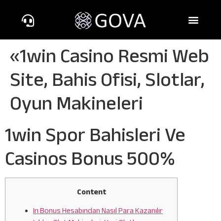
«1win Casino Resmi Web
Site, Bahis Ofisi, Slotlar,
Oyun Makineleri
1win Spor Bahisleri Ve
Casinos Bonus 500%
Content
In Bonus Hesabından Nasıl Para Kazanılır