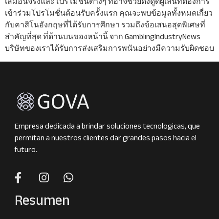
เสมือนจริงและโปรโมชั่นต่างๆ ที่อาจช่วยดึงดูดผู้เล่นที่ต้องการ
เข้าร่วมโปรโมชั่นต้อนรับครั้งแรก คุณจะพบข้อมูลทั้งหมดเกี่ยว
กับคาสิโนอังกฤษที่ได้รับการศึกษา รวมถึงข้อเสนอสุดพิเศษที่
สำคัญที่สุด ที่ด้านบนของหน้านี้ จาก GamblingIndustryNews
บริษัทของเราได้รับการส่งเสริมการพนันอย่างมีความรับผิดชอบ
Empresa dedicada a brindar soluciones tecnologicas, que
permitan a nuestros clientes dar grandes pasos hacia el
futuro.
Resumen