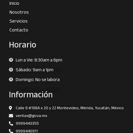
Inicio
Nosotros
Servicios
Contacto
Horario
Lun a Vie: 8:30am a 6pm
Sábado: 9am a 1pm
Domingo: No se labora
Información
Calle 9 #198A x 20 y 22 Montevideo, Mérida, Yucatán, México
ventas@gova.mx
9999443355
9999440911