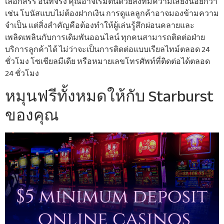
เลือกสรร อันที่จริง คุณอาจเริ่มต้นด้วยสิ่งที่มีความเสี่ยงน้อยกว่า
เช่น โบนัสแบบไม่ต้องฝากเงิน การดูแลลูกค้าอาจมองข้ามความ
จำเป็น แต่สิ่งสำคัญคือต้องทำให้ผู้เล่นรู้สึกผ่อนคลายและ
เพลิดเพลินกับการเดิมพันออนไลน์ ทุกคนสามารถติดต่อฝ่าย
บริการลูกค้าได้ ไม่ว่าจะเป็นการติดต่อแบบเรียลไทม์ตลอด 24
ชั่วโมง โซเชียลมีเดีย หรือหมายเลขโทรศัพท์ที่ติดต่อได้ตลอด
24 ชั่วโมง
หมุนฟรีทั้งหมดให้กับ Starburst
ของคุณ