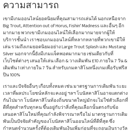
ความสามารถ
เขามีเกมออนไลน์ยอดนิยมที่คุณสามารถเล่นได้ นอกเหนือจาก
Big Trout, Attention out of Horus, Fishin' Madness และอื่นๆ อีก
มากมาย พวกเขามีเกมออนไลน์ให้เลือกมากมายจากผู้ให้
บริการชั้นนำ เราชอบเกมออนไลน์ที่หลากหลายที่พวกเขามีให้
เล่น รวมถึงเกมยอดนิยมอย่าง Large Trout Splash และ Mustang
Silver นอกจากนี้ยังมีเกมแจ็คพอตมากมาย เช่นเดียวกับที่
เว็บไซต์ต่างๆ เสนอให้เล่น เลือก & วางเดิมพัน £10 ภายใน 7 วัน &
เดิมพัน 1 เท่าภายใน 7 วัน สำหรับเกมคาสิโนหนึ่งเกมเพื่อรับฟรีส
ปิน 100%
เราและปัจจัยอื่นๆ เกือบทั้งหมด เช่น มาตรฐานการเดิมพัน ระยะ
เวลาที่ผลประโยชน์หลักจะคงอยู่ ฯลฯ โบนัสคาสิโนอาจแตกต่าง
กันไปมาก โบนัสคาสิโนท้องถิ่นขนาดใหญ่มักจะไม่ใช่ตัวเลือกที่
ดีที่สุดสำหรับทุกคน ขึ้นอยู่กับว่าสิ่งที่คุณเลือกนั้นตรงกับข้อ
เสนอคาสิโนใหม่ที่คุณกำลังพิจารณาหรือไม่ มาตรฐานการเดิม
พันเป็นปัจจัยสำคัญของโบนัสคาสิโนออนไลน์ที่ดีที่สุด ซึ่ง
กำหนดจำนวนครั้งที่ต้องเดิมพันเงินเพิ่มก่อนที่จะถอนเงินรางวัล